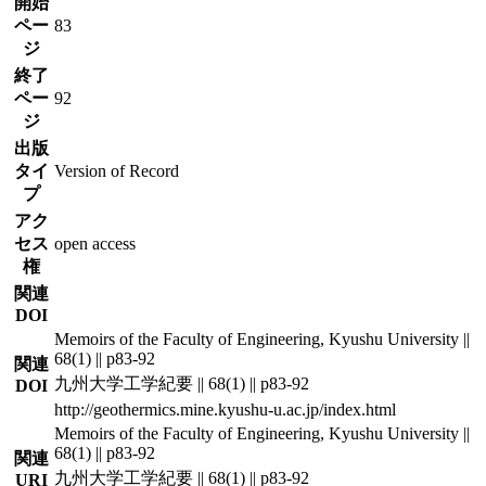
開始
ペー
83
ジ
終了
ペー
92
ジ
出版
タイ
Version of Record
プ
アク
セス
open access
権
関連
DOI
Memoirs of the Faculty of Engineering, Kyushu University ||
68(1) || p83-92
関連
九州大学工学紀要 || 68(1) || p83-92
DOI
http://geothermics.mine.kyushu-u.ac.jp/index.html
Memoirs of the Faculty of Engineering, Kyushu University ||
68(1) || p83-92
関連
九州大学工学紀要 || 68(1) || p83-92
URI