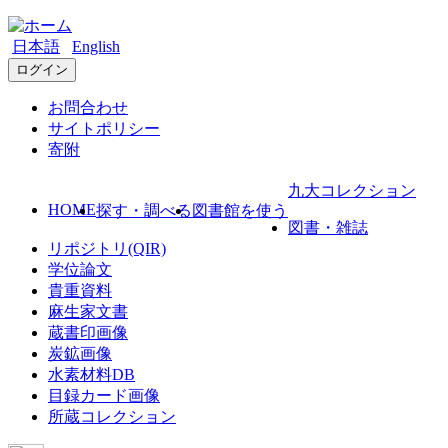
日本語
English
ログイン
お問合わせ
サイトポリシー
寄附
九大コレクション
HOME
探す・調べる
図書館を使う
図書・雑誌
リポジトリ(QIR)
学位論文
貴重資料
麻生家文書
蔵書印画像
炭鉱画像
水素材料DB
目録カード画像
所蔵コレクション