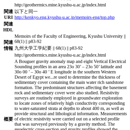
http://geothermics.mine.kyushu-u.ac.jp/index.html
関連
以下と同一
URI
http://kenkyo.eng.kyushu-u.ac.jp/memoirs-eng/top.php
関連
HDL
Memoirs of the Faculty of Engineering, Kyushu University ||
68(1) || p83-92
関連
九州大学工学紀要 || 68(1) || p83-92
情報
http://geothermics.mine.kyushu-u.ac.jp/index.html
A Bouguer gravity anomaly map and eight Vertical Electrical
Sounding profiles in an area 23o 30’ – 23o 50’ latitude and
30o 00 ’ – 30o 40 ’ E longitude in the southern Western
Desert of Egypt we
...
re used to determine the thickness of
sedimentary cover containing the main water rich sandstone
formation. The predominant structures affecting the basement
rock and sedimentary cover were also studied. Resistivity
surveys are routinely employed in groundwater exploration
to locate zones of relatively high conductivity corresponding
to water-saturated strata at depths to about 400 m, as well as
provide structural and lithological information. Measurements
of electric resistivity were carried out on a selected profile
概要
that was surveyed previously by a gravity method. The
geoelectric cross-section and gravity profiles showed the