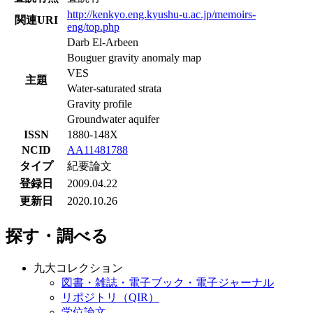
http://kenkyo.eng.kyushu-u.ac.jp/memoirs-
関連URI
eng/top.php
Darb El-Arbeen
Bouguer gravity anomaly map
VES
主題
Water-saturated strata
Gravity profile
Groundwater aquifer
ISSN
1880-148X
NCID
AA11481788
タイプ
紀要論文
登録日
2009.04.22
更新日
2020.10.26
探す・調べる
九大コレクション
図書・雑誌・電子ブック・電子ジャーナル
リポジトリ（QIR）
学位論文