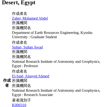
Desert, Egypt
作成者名
Zaher, Mohamed Abdel
所属機関
所属機関名
Department of Earth Resources Engineering, Kyushu
University : Graduate Student
作成者名
Sultan, Sultan Awad
所属機関
所属機関名
National Research Institute of Astronomy and Geophysics,
Egypt : Professor
作成者名
El-Said, Alsayed Ahmed
作成
所属機関
者
所属機関名
National Research Institute of Astronomy and Geophysics,
Egypt : Research Associate
著者識別子
K000310