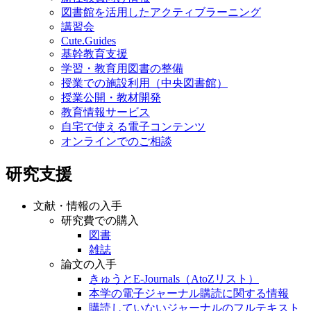
図書館を活用したアクティブラーニング
講習会
Cute.Guides
基幹教育支援
学習・教育用図書の整備
授業での施設利用（中央図書館）
授業公開・教材開発
教育情報サービス
自宅で使える電子コンテンツ
オンラインでのご相談
研究支援
文献・情報の入手
研究費での購入
図書
雑誌
論文の入手
きゅうとE-Journals（AtoZリスト）
本学の電子ジャーナル購読に関する情報
購読していないジャーナルのフルテキスト