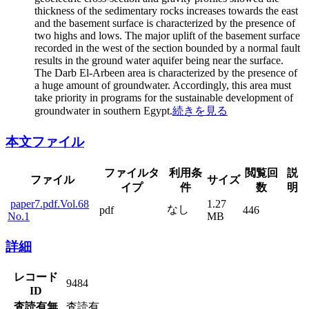
thickness of the sedimentary rocks increases towards the east
and the basement surface is characterized by the presence of
two highs and lows. The major uplift of the basement surface
recorded in the west of the section bounded by a normal fault
results in the ground water aquifer being near the surface.
The Darb El-Arbeen area is characterized by the presence of
a huge amount of groundwater. Accordingly, this area must
take priority in programs for the sustainable development of
groundwater in southern Egypt.
続きを見る
本文ファイル
ファイルタ
利用条
閲覧回
説
ファイル
サイズ
イプ
件
数
明
paper7.pdf.Vol.68
1.27
なし
pdf
446
No.1
MB
詳細
レコード
9484
ID
査読有無
査読有