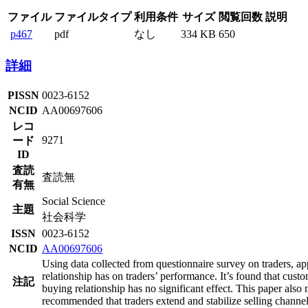
ファイル
ファイルタイプ
利用条件
サイズ
閲覧回数
説明
p467
pdf
なし
334 KB
650
詳細
PISSN
0023-6152
NCID
AA00697606
レコ
9271
ード
ID
査読
査読無
有無
Social Science
主題
社会科学
ISSN
0023-6152
NCID
AA00697606
Using data collected from questionnaire survey on traders, ap
relationship has on traders’ performance. It’s found that cust
注記
buying relationship has no significant effect. This paper also
recommended that traders extend and stabilize selling channe