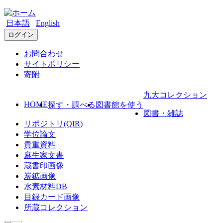
日本語
English
ログイン
お問合わせ
サイトポリシー
寄附
九大コレクション
HOME
探す・調べる
図書館を使う
図書・雑誌
リポジトリ(QIR)
学位論文
貴重資料
麻生家文書
蔵書印画像
炭鉱画像
水素材料DB
目録カード画像
所蔵コレクション