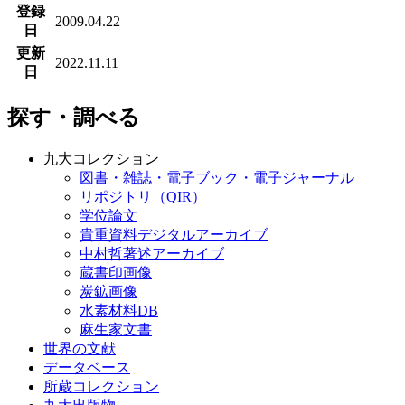
登録
2009.04.22
日
更新
2022.11.11
日
探す・調べる
九大コレクション
図書・雑誌・電子ブック・電子ジャーナル
リポジトリ（QIR）
学位論文
貴重資料デジタルアーカイブ
中村哲著述アーカイブ
蔵書印画像
炭鉱画像
水素材料DB
麻生家文書
世界の文献
データベース
所蔵コレクション