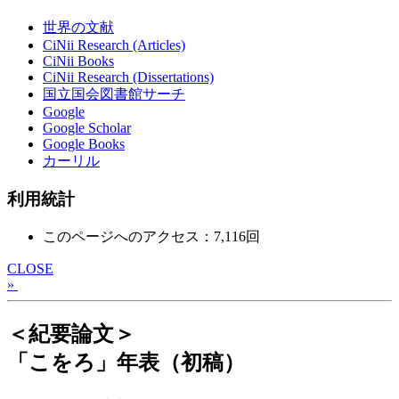
世界の文献
CiNii Research (Articles)
CiNii Books
CiNii Research (Dissertations)
国立国会図書館サーチ
Google
Google Scholar
Google Books
カーリル
利用統計
このページへのアクセス：7,116回
CLOSE
»
＜紀要論文＞
「こをろ」年表（初稿）