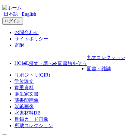
日本語
English
ログイン
お問合わせ
サイトポリシー
寄附
九大コレクション
HOME
探す・調べる
図書館を使う
図書・雑誌
リポジトリ(QIR)
学位論文
貴重資料
麻生家文書
蔵書印画像
炭鉱画像
水素材料DB
目録カード画像
所蔵コレクション