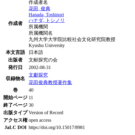
作成者名
花田, 俊典
Hanada, Toshinori
ハナダ, トシノリ
作成者
所属機関
所属機関名
九州大学大学院比較社会文化研究院教授
Kyushu University
本文言語
日本語
出版者
文献探究の会
発行日
2002-08-31
文獻探究
収録物名
花田俊典教授著作集
巻
40
開始ページ
11
終了ページ
30
出版タイプ
Version of Record
アクセス権
open access
JaLC DOI
https://doi.org/10.15017/8981