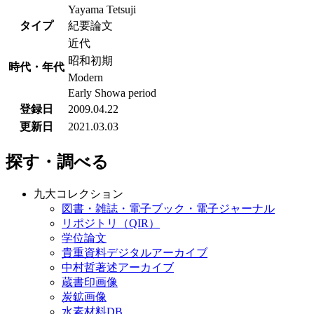
Yayama Tetsuji
タイプ
紀要論文
近代
昭和初期
時代・年代
Modern
Early Showa period
登録日
2009.04.22
更新日
2021.03.03
探す・調べる
九大コレクション
図書・雑誌・電子ブック・電子ジャーナル
リポジトリ（QIR）
学位論文
貴重資料デジタルアーカイブ
中村哲著述アーカイブ
蔵書印画像
炭鉱画像
水素材料DB