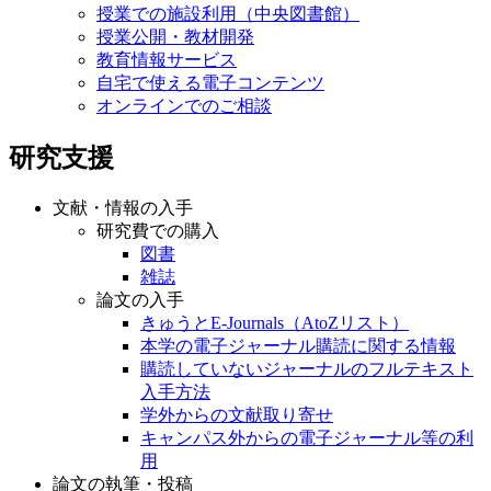
授業での施設利用（中央図書館）
授業公開・教材開発
教育情報サービス
自宅で使える電子コンテンツ
オンラインでのご相談
研究支援
文献・情報の入手
研究費での購入
図書
雑誌
論文の入手
きゅうとE-Journals（AtoZリスト）
本学の電子ジャーナル購読に関する情報
購読していないジャーナルのフルテキスト
入手方法
学外からの文献取り寄せ
キャンパス外からの電子ジャーナル等の利
用
論文の執筆・投稿