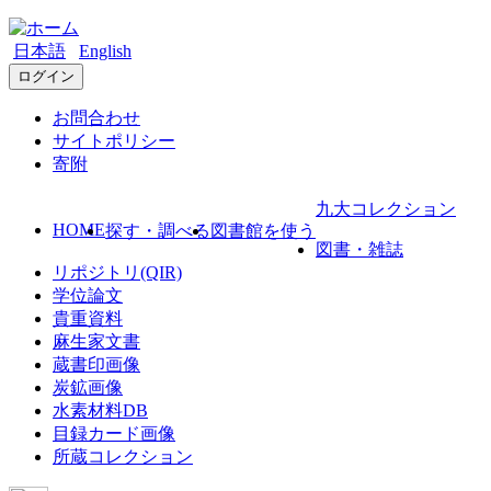
日本語
English
ログイン
お問合わせ
サイトポリシー
寄附
九大コレクション
HOME
探す・調べる
図書館を使う
図書・雑誌
リポジトリ(QIR)
学位論文
貴重資料
麻生家文書
蔵書印画像
炭鉱画像
水素材料DB
目録カード画像
所蔵コレクション