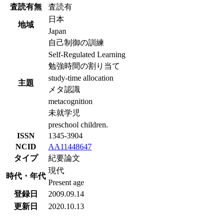
査読有無
査読有
日本
地域
Japan
自己制御の訓練
Self-Regulated Learning
勉強時間の割り当て
study-time allocation
主題
メタ認識
metacognition
未就学児
preschool children.
ISSN
1345-3904
NCID
AA11448647
タイプ
紀要論文
現代
時代・年代
Present age
登録日
2009.09.14
更新日
2020.10.13