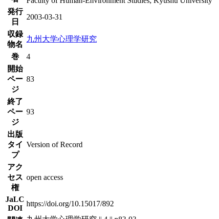
Faculty of Human-Environment Studies, Kyushu University
発行
2003-03-31
日
収録
九州大学心理学研究
物名
巻
4
開始
ペー
83
ジ
終了
ペー
93
ジ
出版
タイ
Version of Record
プ
アク
セス
open access
権
JaLC
https://doi.org/10.15017/892
DOI