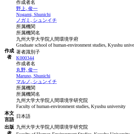
作成者名
野上, 俊一
Nogami, Shunichi
ノガミ, シュンイチ
所属機関
所属機関名
九州大学大学院人間環境学府
Graduate school of human-environment studies, Kyushu unive
作成
著者識別子
者
K000344
作成者名
丸野, 俊一
Maruno, Shunichi
マルノ, シュンイチ
所属機関
所属機関名
九州大学大学院人間環境学研究院
Faculty of human-environment studies, Kyushu university
本文
日本語
言語
出版
九州大学大学院人間環境学研究院
者