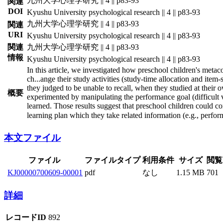
九州大学心理学研究 || 4 || p83-93
関連
DOI
Kyushu University psychological research || 4 || p83-93
九州大学心理学研究 || 4 || p83-93
関連
URI
Kyushu University psychological research || 4 || p83-93
関連
九州大学心理学研究 || 4 || p83-93
情報
Kyushu University psychological research || 4 || p83-93
In this article, we investigated how preschool children's meta
ch
...
ange their study activities (study-time allocation and item-
they judged to be unable to recall, when they studied at their 
概要
experimented by manipulating the performance goal (difficult vs.
learned. Those results suggest that preschool children could cont
learning plan which they take related information (e.g., perfor
本文ファイル
ファイル
ファイルタイプ
利用条件
サイズ
閲覧
KJ00000700609-00001
pdf
なし
1.15 MB
701
詳細
レコードID
892