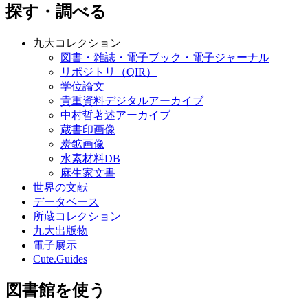
探す・調べる
九大コレクション
図書・雑誌・電子ブック・電子ジャーナル
リポジトリ（QIR）
学位論文
貴重資料デジタルアーカイブ
中村哲著述アーカイブ
蔵書印画像
炭鉱画像
水素材料DB
麻生家文書
世界の文献
データベース
所蔵コレクション
九大出版物
電子展示
Cute.Guides
図書館を使う