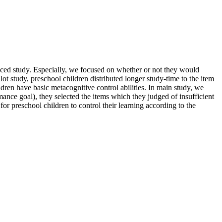
paced study. Especially, we focused on whether or not they would
lot study, preschool children distributed longer study-time to the item
dren have basic metacognitive control abilities. In main study, we
rmance goal), they selected the items which they judged of insufficient
 for preschool children to control their learning according to the