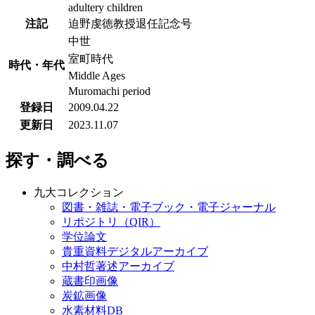
adultery children
注記
迫野虔徳教授退任記念号
中世
室町時代
時代・年代
Middle Ages
Muromachi period
登録日
2009.04.22
更新日
2023.11.07
探す・調べる
九大コレクション
図書・雑誌・電子ブック・電子ジャーナル
リポジトリ（QIR）
学位論文
貴重資料デジタルアーカイブ
中村哲著述アーカイブ
蔵書印画像
炭鉱画像
水素材料DB