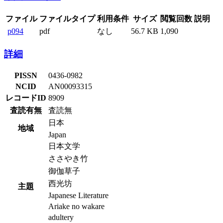
ファイル
ファイルタイプ
利用条件
サイズ
閲覧回数
説明
p094
pdf
なし
56.7 KB
1,090
詳細
PISSN
0436-0982
NCID
AN00093315
レコードID
8909
査読有無
査読無
日本
地域
Japan
日本文学
ささやき竹
御伽草子
西光坊
主題
Japanese Literature
Ariake no wakare
adultery