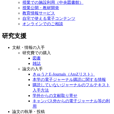
授業での施設利用（中央図書館）
授業公開・教材開発
教育情報サービス
自宅で使える電子コンテンツ
オンラインでのご相談
研究支援
文献・情報の入手
研究費での購入
図書
雑誌
論文の入手
きゅうとE-Journals（AtoZリスト）
本学の電子ジャーナル購読に関する情報
購読していないジャーナルのフルテキスト
入手方法
学外からの文献取り寄せ
キャンパス外からの電子ジャーナル等の利
用
論文の執筆・投稿