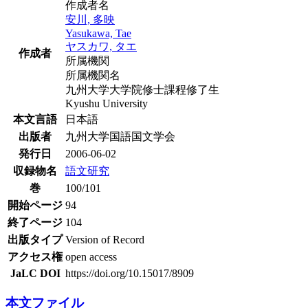
作成者名
安川, 多映
Yasukawa, Tae
ヤスカワ, タエ
作成者
所属機関
所属機関名
九州大学大学院修士課程修了生
Kyushu University
本文言語
日本語
出版者
九州大学国語国文学会
発行日
2006-06-02
収録物名
語文研究
巻
100/101
開始ページ
94
終了ページ
104
出版タイプ
Version of Record
アクセス権
open access
JaLC DOI
https://doi.org/10.15017/8909
本文ファイル