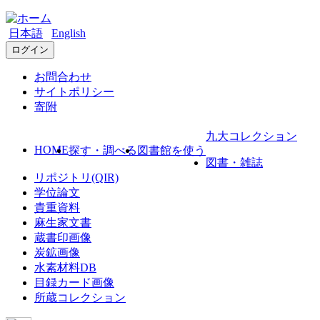
日本語
English
ログイン
お問合わせ
サイトポリシー
寄附
九大コレクション
HOME
探す・調べる
図書館を使う
図書・雑誌
リポジトリ(QIR)
学位論文
貴重資料
麻生家文書
蔵書印画像
炭鉱画像
水素材料DB
目録カード画像
所蔵コレクション