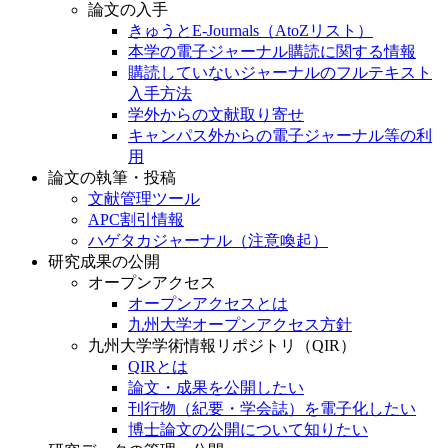
論文の入手
きゅうとE-Journals（AtoZリスト）
本学の電子ジャーナル購読に関する情報
購読していないジャーナルのフルテキスト
入手方法
学外からの文献取り寄せ
キャンパス外からの電子ジャーナル等の利
用
論文の執筆・投稿
文献管理ツール
APC割引情報
ハゲタカジャーナル（注意喚起）
研究成果の公開
オープンアクセス
オープンアクセスとは
九州大学オープンアクセス方針
九州大学学術情報リポジトリ（QIR）
QIRとは
論文・成果を公開したい
刊行物（紀要・学会誌）を電子化したい
博士論文の公開について知りたい