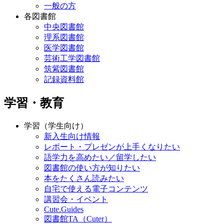
一般の方
各図書館
中央図書館
理系図書館
医学図書館
芸術工学図書館
筑紫図書館
記録資料館
学習・教育
学習（学生向け）
新入生向け情報
レポート・プレゼンが上手くなりたい
語学力を高めたい／留学したい
図書館の使い方が知りたい
本をたくさん読みたい
自宅で使える電子コンテンツ
講習会・イベント
Cute.Guides
図書館TA（Cuter）