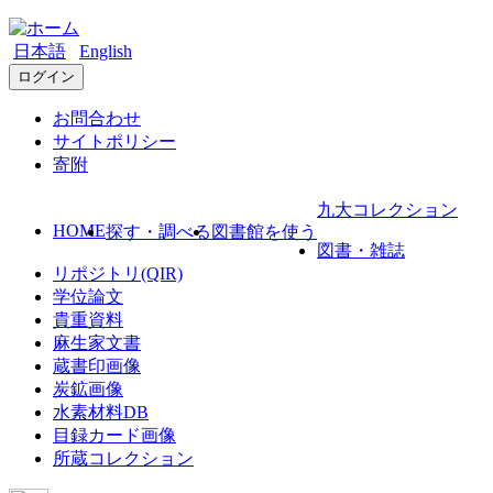
日本語
English
ログイン
お問合わせ
サイトポリシー
寄附
九大コレクション
HOME
探す・調べる
図書館を使う
図書・雑誌
リポジトリ(QIR)
学位論文
貴重資料
麻生家文書
蔵書印画像
炭鉱画像
水素材料DB
目録カード画像
所蔵コレクション