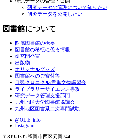
研究データの管理・公開
研究データの管理について知りたい
研究データを公開したい
図書館について
附属図書館の概要
図書館の移転に係る情報
研究開発室
出版物
オリジナルグッズ
図書館へのご寄付等
展観クロニクル/貴重文物講習会
ライブラリーサイエンス専攻
研究データ管理支援部門
九州地区大学図書館協議会
九州地区図書系二次専門試験
@QLib_info
Instagram
〒819-0395 福岡市西区元岡744