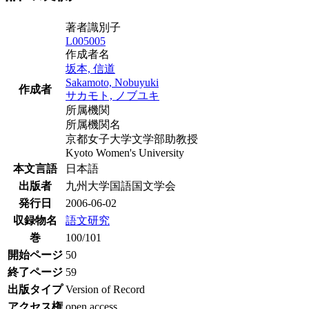
著者識別子
L005005
作成者名
坂本, 信道
Sakamoto, Nobuyuki
作成者
サカモト, ノブユキ
所属機関
所属機関名
京都女子大学文学部助教授
Kyoto Women's University
本文言語
日本語
出版者
九州大学国語国文学会
発行日
2006-06-02
収録物名
語文研究
巻
100/101
開始ページ
50
終了ページ
59
出版タイプ
Version of Record
アクセス権
open access