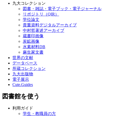
九大コレクション
図書・雑誌・電子ブック・電子ジャーナル
リポジトリ（QIR）
学位論文
貴重資料デジタルアーカイブ
中村哲著述アーカイブ
蔵書印画像
炭鉱画像
水素材料DB
麻生家文書
世界の文献
データベース
所蔵コレクション
九大出版物
電子展示
Cute.Guides
図書館を使う
利用ガイド
学生・教職員の方