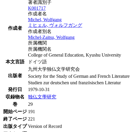
著者識別子
K001717
作成者名
Michel, Wolfgang
ミヒェル, ヴォルフガング
作成者
作成者別名
Michel-Zaitsu, Wolfgang
所属機関
所属機関名
College of General Education, Kyushu University
本文言語
ドイツ語
九州大学独仏文学研究会
出版者
Society for the Study of German and French Literature
Studien zur deutschen und französischen Literatur
発行日
1979-10-31
収録物名
独仏文學研究
巻
29
開始ページ
191
終了ページ
221
出版タイプ
Version of Record