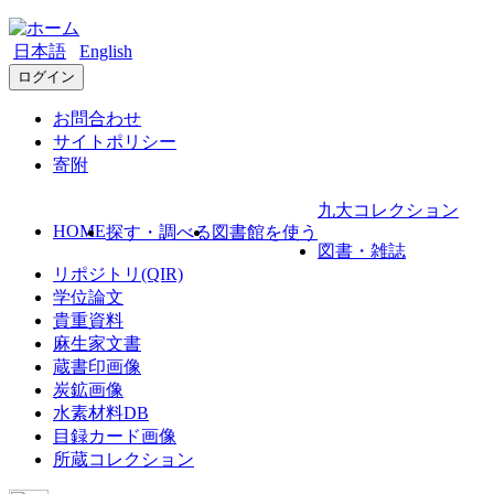
日本語
English
ログイン
お問合わせ
サイトポリシー
寄附
九大コレクション
HOME
探す・調べる
図書館を使う
図書・雑誌
リポジトリ(QIR)
学位論文
貴重資料
麻生家文書
蔵書印画像
炭鉱画像
水素材料DB
目録カード画像
所蔵コレクション