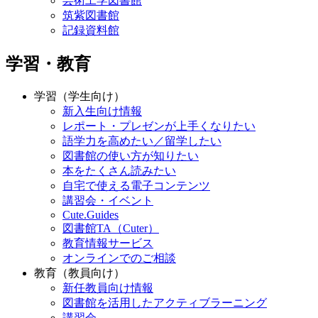
芸術工学図書館
筑紫図書館
記録資料館
学習・教育
学習（学生向け）
新入生向け情報
レポート・プレゼンが上手くなりたい
語学力を高めたい／留学したい
図書館の使い方が知りたい
本をたくさん読みたい
自宅で使える電子コンテンツ
講習会・イベント
Cute.Guides
図書館TA（Cuter）
教育情報サービス
オンラインでのご相談
教育（教員向け）
新任教員向け情報
図書館を活用したアクティブラーニング
講習会