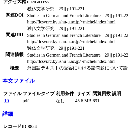
アクセス権
open access
独仏文学研究 || 29 || p191-221
関連DOI
Studies in German and French Literature || 29 || p191-2
http://flcsvr.rc.kyushu-u.ac.jp/~michel/index.html
独仏文学研究 || 29 || p191-221
関連URI
Studies in German and French Literature || 29 || p191-2
http://flcsvr.rc.kyushu-u.ac.jp/~michel/index.html
独仏文学研究 || 29 || p191-221
関連情報
Studies in German and French Literature || 29 || p191-2
http://flcsvr.rc.kyushu-u.ac.jp/~michel/index.html
概要
外国語テキストの受容における諸問題について論
本文ファイル
ファイル
ファイルタイプ
利用条件
サイズ
閲覧回数
説明
10
pdf
なし
45.6 MB
691
詳細
レコードID
8824