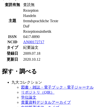
査読有無
査読無
Rezeption
Handeln
主題
fremdsprachliche Texte
DaF
Rezeptionsästhetik
ISSN
0417-8890
NCID
AN00172717
タイプ
紀要論文
登録日
2009.07.18
更新日
2020.10.12
探す・調べる
九大コレクション
図書・雑誌・電子ブック・電子ジャーナル
リポジトリ（QIR）
学位論文
貴重資料デジタルアーカイブ