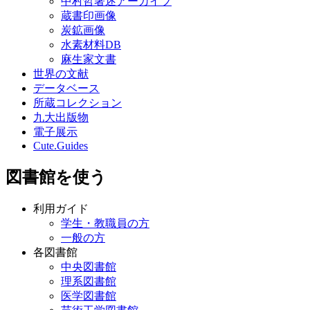
中村哲著述アーカイブ
蔵書印画像
炭鉱画像
水素材料DB
麻生家文書
世界の文献
データベース
所蔵コレクション
九大出版物
電子展示
Cute.Guides
図書館を使う
利用ガイド
学生・教職員の方
一般の方
各図書館
中央図書館
理系図書館
医学図書館