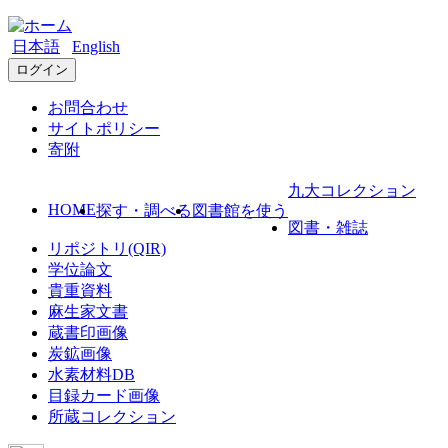
日本語
English
ログイン
お問合わせ
サイトポリシー
寄附
九大コレクション
HOME
探す・調べる
図書館を使う
図書・雑誌
リポジトリ(QIR)
学位論文
貴重資料
麻生家文書
蔵書印画像
炭鉱画像
水素材料DB
目録カード画像
所蔵コレクション