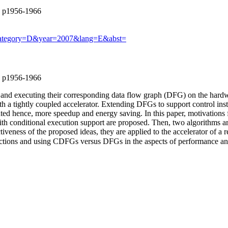
|| p1956-1966
6&category=D&year=2007&lang=E&abst=
|| p1956-1966
on and executing their corresponding data flow graph (DFG) on the hard
th a tightly coupled accelerator. Extending DFGs to support control i
rated hence, more speedup and energy saving. In this paper, motivation
 with conditional execution support are proposed. Then, two algorithms 
ectiveness of the proposed ideas, they are applied to the accelerator of
ructions and using CDFGs versus DFGs in the aspects of performance an