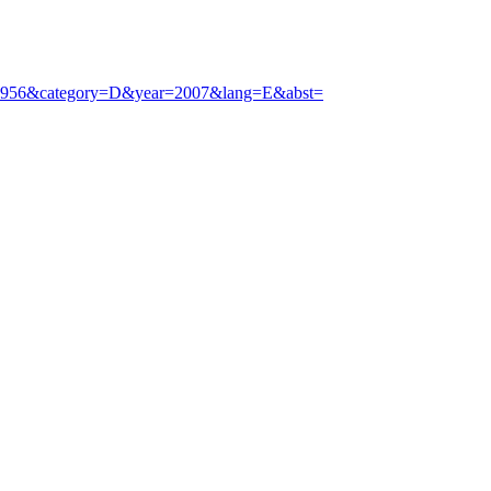
_12_1956&category=D&year=2007&lang=E&abst=