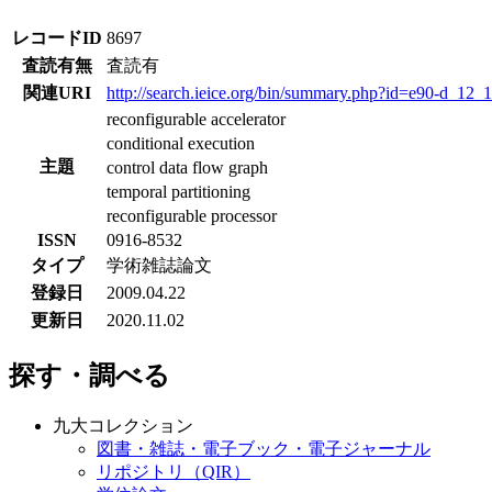
レコードID
8697
査読有無
査読有
関連URI
http://search.ieice.org/bin/summary.php?id=e90-d
reconfigurable accelerator
conditional execution
主題
control data flow graph
temporal partitioning
reconfigurable processor
ISSN
0916-8532
タイプ
学術雑誌論文
登録日
2009.04.22
更新日
2020.11.02
探す・調べる
九大コレクション
図書・雑誌・電子ブック・電子ジャーナル
リポジトリ（QIR）