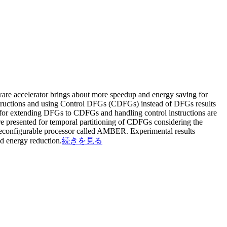
ware accelerator brings about more speedup and energy saving for
nstructions and using Control DFGs (CDFGs) instead of DFGs results
s for extending DFGs to CDFGs and handling control instructions are
are presented for temporal partitioning of CDFGs considering the
 a reconfigurable processor called AMBER. Experimental results
d energy reduction.
続きを見る