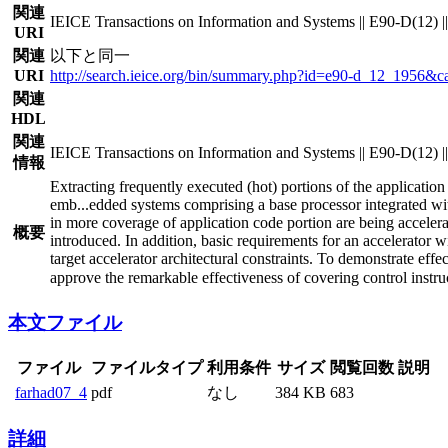
関連
IEICE Transactions on Information and Systems || E90-D(12) 
URI
関連
以下と同一
URI
http://search.ieice.org/bin/summary.php?id=e90-d_12_195
関連
HDL
関連
IEICE Transactions on Information and Systems || E90-D(12) 
情報
Extracting frequently executed (hot) portions of the applicati
emb
...
edded systems comprising a base processor integrated wi
in more coverage of application code portion are being accele
概要
introduced. In addition, basic requirements for an accelerator
target accelerator architectural constraints. To demonstrate eff
approve the remarkable effectiveness of covering control inst
本文ファイル
ファイル
ファイルタイプ
利用条件
サイズ
閲覧回数
説明
farhad07_4
pdf
なし
384 KB
683
詳細