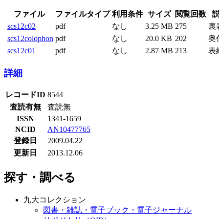
ファイル
ファイルタイプ
利用条件
サイズ
閲覧回数
scs12c02
pdf
なし
3.25 MB
275
裏
scs12colophon
pdf
なし
20.0 KB
202
奥
scs12c01
pdf
なし
2.87 MB
213
表
詳細
レコードID
8544
査読有無
査読無
ISSN
1341-1659
NCID
AN10477765
登録日
2009.04.22
更新日
2013.12.06
探す・調べる
九大コレクション
図書・雑誌・電子ブック・電子ジャーナル