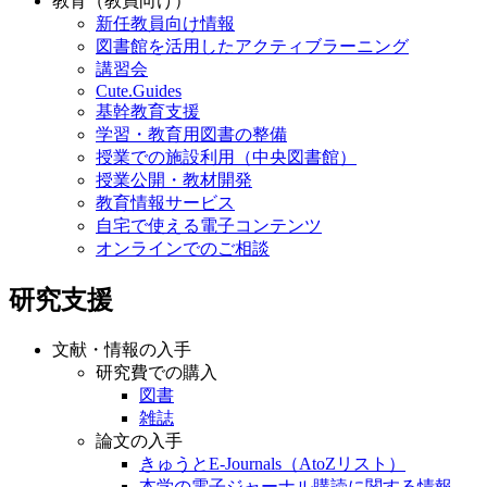
教育（教員向け）
新任教員向け情報
図書館を活用したアクティブラーニング
講習会
Cute.Guides
基幹教育支援
学習・教育用図書の整備
授業での施設利用（中央図書館）
授業公開・教材開発
教育情報サービス
自宅で使える電子コンテンツ
オンラインでのご相談
研究支援
文献・情報の入手
研究費での購入
図書
雑誌
論文の入手
きゅうとE-Journals（AtoZリスト）
本学の電子ジャーナル購読に関する情報