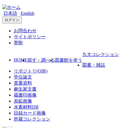
日本語
English
ログイン
お問合わせ
サイトポリシー
寄附
九大コレクション
HOME
探す・調べる
図書館を使う
図書・雑誌
リポジトリ(QIR)
学位論文
貴重資料
麻生家文書
蔵書印画像
炭鉱画像
水素材料DB
目録カード画像
所蔵コレクション