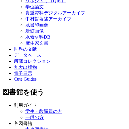
リポジトリ（QIR）
学位論文
貴重資料デジタルアーカイブ
中村哲著述アーカイブ
蔵書印画像
炭鉱画像
水素材料DB
麻生家文書
世界の文献
データベース
所蔵コレクション
九大出版物
電子展示
Cute.Guides
図書館を使う
利用ガイド
学生・教職員の方
一般の方
各図書館