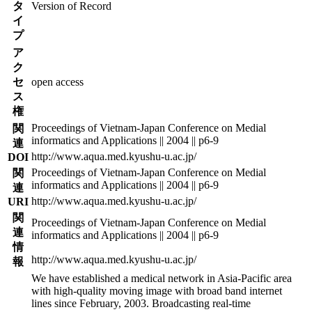
タ
Version of Record
イ
プ
ア
ク
セ
open access
ス
権
Proceedings of Vietnam-Japan Conference on Medial
関
informatics and Applications || 2004 || p6-9
連
http://www.aqua.med.kyushu-u.ac.jp/
DOI
Proceedings of Vietnam-Japan Conference on Medial
関
informatics and Applications || 2004 || p6-9
連
http://www.aqua.med.kyushu-u.ac.jp/
URI
関
Proceedings of Vietnam-Japan Conference on Medial
連
informatics and Applications || 2004 || p6-9
情
http://www.aqua.med.kyushu-u.ac.jp/
報
We have established a medical network in Asia-Pacific area
with high-quality moving image with broad band internet
lines since February, 2003. Broadcasting real-time