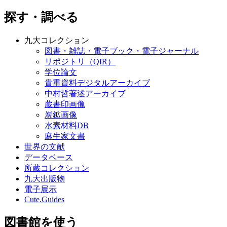
探す・調べる
九大コレクション
図書・雑誌・電子ブック・電子ジャーナル
リポジトリ（QIR）
学位論文
貴重資料デジタルアーカイブ
中村哲著述アーカイブ
蔵書印画像
炭鉱画像
水素材料DB
麻生家文書
世界の文献
データベース
所蔵コレクション
九大出版物
電子展示
Cute.Guides
図書館を使う