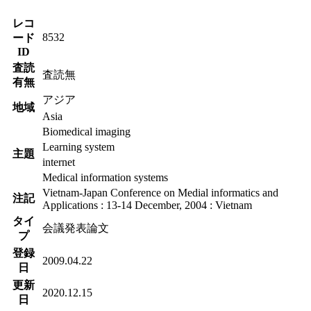
レコ
8532
ード
ID
査読
査読無
有無
アジア
地域
Asia
Biomedical imaging
Learning system
主題
internet
Medical information systems
Vietnam-Japan Conference on Medial informatics and
注記
Applications : 13-14 December, 2004 : Vietnam
タイ
会議発表論文
プ
登録
2009.04.22
日
更新
2020.12.15
日