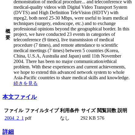
demonstration of medical procedure
...
and teleconference with
medical-quality videos with Digital Video Transport System
(DVTS) and High Definition TeleVision (HDTV) with
mpeg2, both need 25-30 Mbps, were useful to learn medical
techniques (surgery, endoscope, etc.) and to exchange
professional opinions beyond the geographical border. In this
概
project, we have conducted 23 events in categories of
要
teleconference (9 times), live transmission of medical
procedure (7 times), and remote attendance to scientific
medical meetings (7 times) between 5 countries (Korea,
China, U.S.A, Australia and Japan) until 11th November
2004. There has been no major communication/ethical
problem. With these experiences and current achievements,
we hope to extend this advanced network system to whole
Asia-Pacific countries to share medical skills and knowledge.
続きを見る
本文ファイル
ファイル
ファイルタイプ
利用条件
サイズ
閲覧回数
説明
2004_2_1
pdf
なし
292 KB
576
詳細