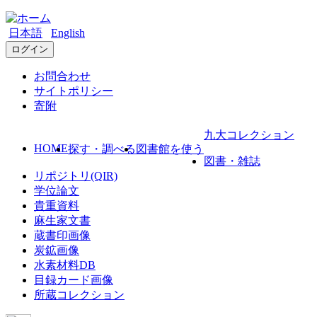
日本語
English
ログイン
お問合わせ
サイトポリシー
寄附
九大コレクション
HOME
探す・調べる
図書館を使う
図書・雑誌
リポジトリ(QIR)
学位論文
貴重資料
麻生家文書
蔵書印画像
炭鉱画像
水素材料DB
目録カード画像
所蔵コレクション