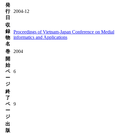
発
行
2004-12
日
収
録
Proceedings of Vietnam-Japan Conference on Medial
informatics and Applications
物
名
巻
2004
開
始
ペ
6
ー
ジ
終
了
ペ
9
ー
ジ
出
版