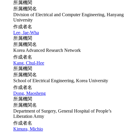
所属機関
所属機関名
Division of Electrical and Computer Engineering, Hanyang
University
作成者名
Lee, Jae-Wha
所属機関
所属機関名
Korea Advanced Research Network
作成者名
Kang, Chul-Hee
所属機関
所属機関名
School of Electrical Engineering, Korea University
作成者名
Dong, Maosheng
所属機関
所属機関名
Department of Surgery, General Hospital of People’s
Liberation Army
作成者名
Kimura, Michio