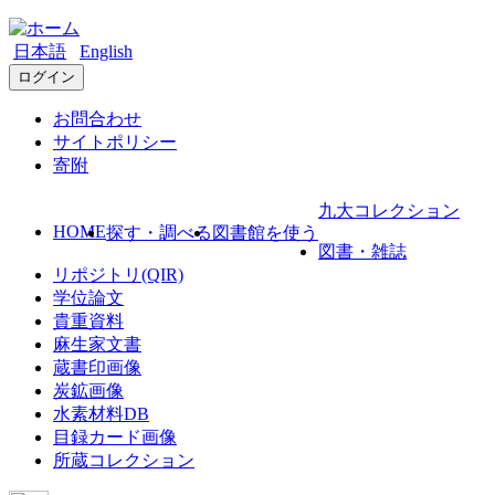
日本語
English
ログイン
お問合わせ
サイトポリシー
寄附
九大コレクション
HOME
探す・調べる
図書館を使う
図書・雑誌
リポジトリ(QIR)
学位論文
貴重資料
麻生家文書
蔵書印画像
炭鉱画像
水素材料DB
目録カード画像
所蔵コレクション