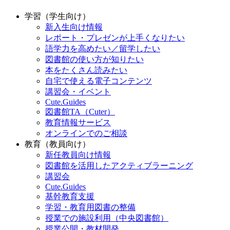
学習（学生向け）
新入生向け情報
レポート・プレゼンが上手くなりたい
語学力を高めたい／留学したい
図書館の使い方が知りたい
本をたくさん読みたい
自宅で使える電子コンテンツ
講習会・イベント
Cute.Guides
図書館TA（Cuter）
教育情報サービス
オンラインでのご相談
教育（教員向け）
新任教員向け情報
図書館を活用したアクティブラーニング
講習会
Cute.Guides
基幹教育支援
学習・教育用図書の整備
授業での施設利用（中央図書館）
授業公開・教材開発