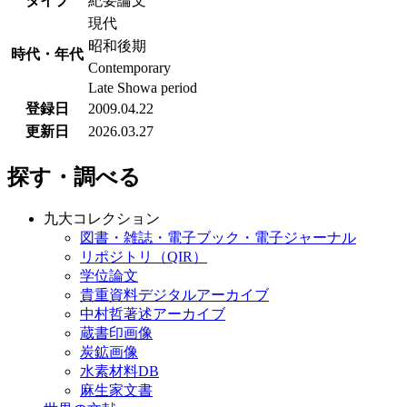
タイプ
紀要論文
現代
昭和後期
時代・年代
Contemporary
Late Showa period
登録日
2009.04.22
更新日
2026.03.27
探す・調べる
九大コレクション
図書・雑誌・電子ブック・電子ジャーナル
リポジトリ（QIR）
学位論文
貴重資料デジタルアーカイブ
中村哲著述アーカイブ
蔵書印画像
炭鉱画像
水素材料DB
麻生家文書