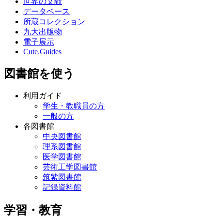
世界の文献
データベース
所蔵コレクション
九大出版物
電子展示
Cute.Guides
図書館を使う
利用ガイド
学生・教職員の方
一般の方
各図書館
中央図書館
理系図書館
医学図書館
芸術工学図書館
筑紫図書館
記録資料館
学習・教育