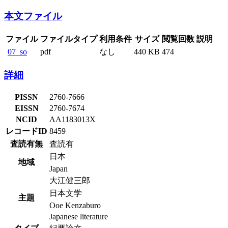
本文ファイル
ファイル
ファイルタイプ
利用条件
サイズ
閲覧回数
説明
07_so
pdf
なし
440 KB
474
詳細
PISSN
2760-7666
EISSN
2760-7674
NCID
AA1183013X
レコードID
8459
査読有無
査読有
日本
地域
Japan
大江健三郎
日本文学
主題
Ooe Kenzaburo
Japanese literature