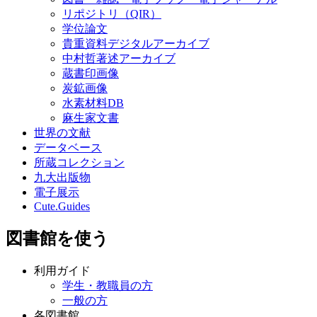
リポジトリ（QIR）
学位論文
貴重資料デジタルアーカイブ
中村哲著述アーカイブ
蔵書印画像
炭鉱画像
水素材料DB
麻生家文書
世界の文献
データベース
所蔵コレクション
九大出版物
電子展示
Cute.Guides
図書館を使う
利用ガイド
学生・教職員の方
一般の方
各図書館