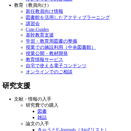
教育（教員向け）
新任教員向け情報
図書館を活用したアクティブラーニング
講習会
Cute.Guides
基幹教育支援
学習・教育用図書の整備
授業での施設利用（中央図書館）
授業公開・教材開発
教育情報サービス
自宅で使える電子コンテンツ
オンラインでのご相談
研究支援
文献・情報の入手
研究費での購入
図書
雑誌
論文の入手
きゅうとE-Journals（AtoZリスト）