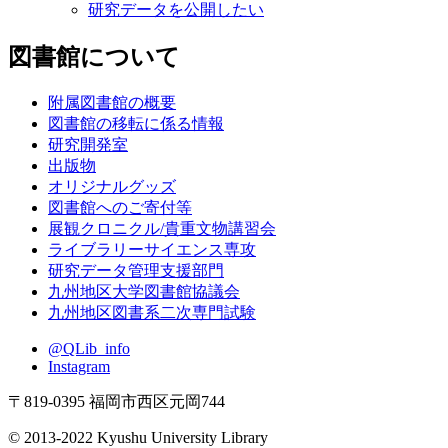
研究データを公開したい
図書館について
附属図書館の概要
図書館の移転に係る情報
研究開発室
出版物
オリジナルグッズ
図書館へのご寄付等
展観クロニクル/貴重文物講習会
ライブラリーサイエンス専攻
研究データ管理支援部門
九州地区大学図書館協議会
九州地区図書系二次専門試験
@QLib_info
Instagram
〒819-0395 福岡市西区元岡744
© 2013-2022 Kyushu University Library