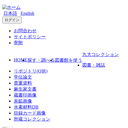
日本語
English
ログイン
お問合わせ
サイトポリシー
寄附
九大コレクション
HOME
探す・調べる
図書館を使う
図書・雑誌
リポジトリ(QIR)
学位論文
貴重資料
麻生家文書
蔵書印画像
炭鉱画像
水素材料DB
目録カード画像
所蔵コレクション