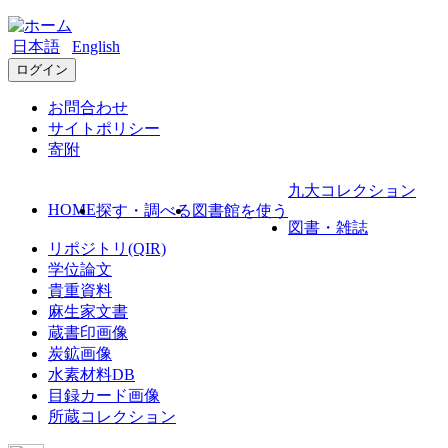
日本語
English
ログイン
お問合わせ
サイトポリシー
寄附
九大コレクション
HOME
探す・調べる
図書館を使う
図書・雑誌
リポジトリ(QIR)
学位論文
貴重資料
麻生家文書
蔵書印画像
炭鉱画像
水素材料DB
目録カード画像
所蔵コレクション