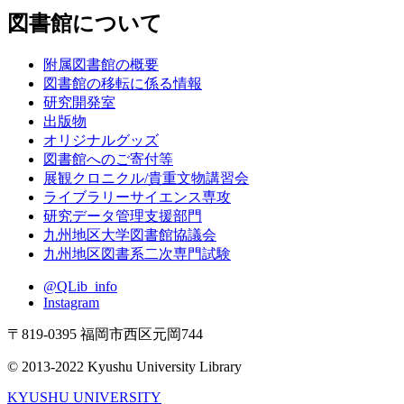
図書館について
附属図書館の概要
図書館の移転に係る情報
研究開発室
出版物
オリジナルグッズ
図書館へのご寄付等
展観クロニクル/貴重文物講習会
ライブラリーサイエンス専攻
研究データ管理支援部門
九州地区大学図書館協議会
九州地区図書系二次専門試験
@QLib_info
Instagram
〒819-0395 福岡市西区元岡744
© 2013-2022 Kyushu University Library
KYUSHU UNIVERSITY