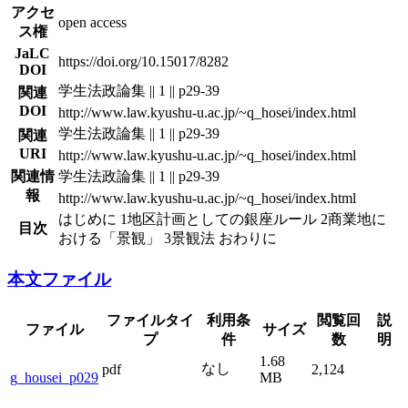
アクセ
open access
ス権
JaLC
https://doi.org/10.15017/8282
DOI
学生法政論集 || 1 || p29-39
関連
DOI
http://www.law.kyushu-u.ac.jp/~q_hosei/index.html
学生法政論集 || 1 || p29-39
関連
URI
http://www.law.kyushu-u.ac.jp/~q_hosei/index.html
関連情
学生法政論集 || 1 || p29-39
報
http://www.law.kyushu-u.ac.jp/~q_hosei/index.html
はじめに 1地区計画としての銀座ルール 2商業地に
目次
おける「景観」 3景観法 おわりに
本文ファイル
ファイルタイ
利用条
閲覧回
説
ファイル
サイズ
プ
件
数
明
1.68
なし
pdf
2,124
g_housei_p029
MB