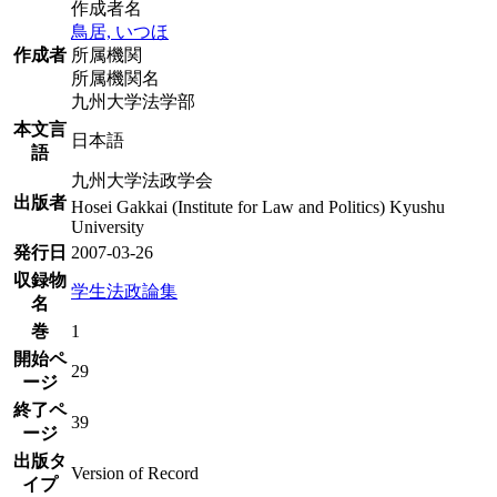
作成者名
鳥居, いつほ
作成者
所属機関
所属機関名
九州大学法学部
本文言
日本語
語
九州大学法政学会
出版者
Hosei Gakkai (Institute for Law and Politics) Kyushu
University
発行日
2007-03-26
収録物
学生法政論集
名
巻
1
開始ペ
29
ージ
終了ペ
39
ージ
出版タ
Version of Record
イプ