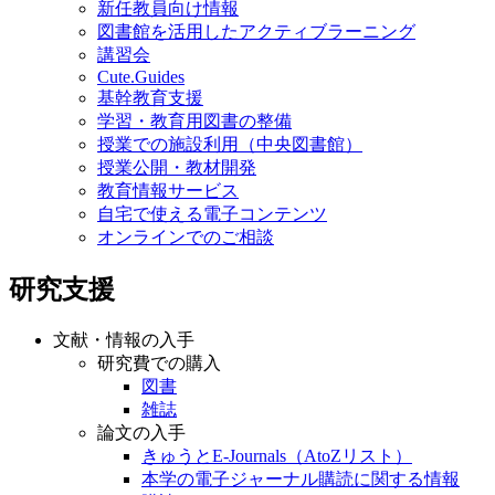
新任教員向け情報
図書館を活用したアクティブラーニング
講習会
Cute.Guides
基幹教育支援
学習・教育用図書の整備
授業での施設利用（中央図書館）
授業公開・教材開発
教育情報サービス
自宅で使える電子コンテンツ
オンラインでのご相談
研究支援
文献・情報の入手
研究費での購入
図書
雑誌
論文の入手
きゅうとE-Journals（AtoZリスト）
本学の電子ジャーナル購読に関する情報