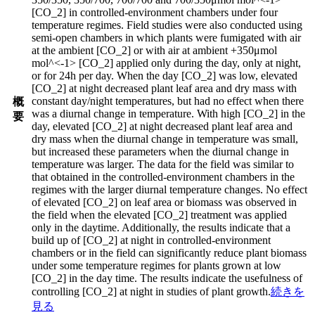
[CO_2] in controlled-environment chambers under four
temperature regimes. Field studies were also conducted using
semi-open chambers in which plants were fumigated with air
at the ambient [CO_2] or with air at ambient +350μmol
mol^<-1> [CO_2] applied only during the day, only at night,
or for 24h per day. When the day [CO_2] was low, elevated
[CO_2] at night decreased plant leaf area and dry mass with
constant day/night temperatures, but had no effect when there
概
was a diurnal change in temperature. With high [CO_2] in the
要
day, elevated [CO_2] at night decreased plant leaf area and
dry mass when the diurnal change in temperature was small,
but increased these parameters when the diurnal change in
temperature was larger. The data for the field was similar to
that obtained in the controlled-environment chambers in the
regimes with the larger diurnal temperature changes. No effect
of elevated [CO_2] on leaf area or biomass was observed in
the field when the elevated [CO_2] treatment was applied
only in the daytime. Additionally, the results indicate that a
build up of [CO_2] at night in controlled-environment
chambers or in the field can significantly reduce plant biomass
under some temperature regimes for plants grown at low
[CO_2] in the day time. The results indicate the usefulness of
controlling [CO_2] at night in studies of plant growth.
続きを
見る