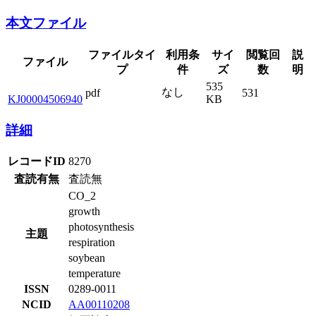
本文ファイル
ファイルタイ
利用条
サイ
閲覧回
説
ファイル
プ
件
ズ
数
明
535
なし
pdf
531
KJ00004506940
KB
詳細
レコードID
8270
査読有無
査読無
CO_2
growth
photosynthesis
主題
respiration
soybean
temperature
ISSN
0289-0011
NCID
AA00110208