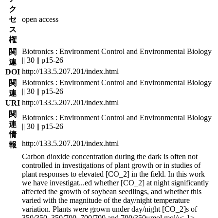
ク
セ
open access
ス
権
Biotronics : Environment Control and Environmental Biology
関
|| 30 || p15-26
連
http://133.5.207.201/index.html
DOI
Biotronics : Environment Control and Environmental Biology
関
|| 30 || p15-26
連
http://133.5.207.201/index.html
URI
関
Biotronics : Environment Control and Environmental Biology
連
|| 30 || p15-26
情
http://133.5.207.201/index.html
報
Carbon dioxide concentration during the dark is often not
controlled in investigations of plant growth or in studies of
plant responses to elevated [CO_2] in the field. In this work
we have investigat
...
ed whether [CO_2] at night significantly
affected the growth of soybean seedlings, and whether this
varied with the magnitude of the day/night temperature
variation. Plants were grown under day/night [CO_2]s of
350/350, 350/700, 700/700 and 700/350μmol mol^<-1>