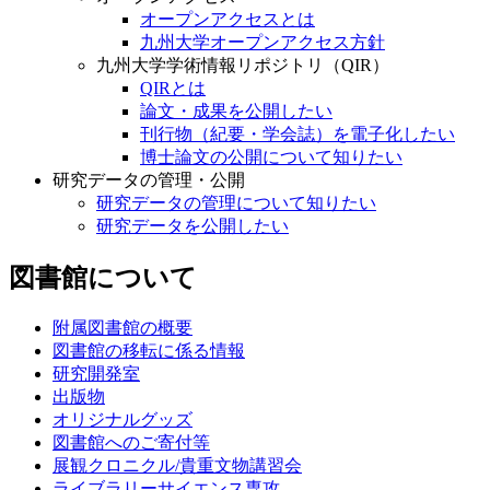
オープンアクセスとは
九州大学オープンアクセス方針
九州大学学術情報リポジトリ（QIR）
QIRとは
論文・成果を公開したい
刊行物（紀要・学会誌）を電子化したい
博士論文の公開について知りたい
研究データの管理・公開
研究データの管理について知りたい
研究データを公開したい
図書館について
附属図書館の概要
図書館の移転に係る情報
研究開発室
出版物
オリジナルグッズ
図書館へのご寄付等
展観クロニクル/貴重文物講習会
ライブラリーサイエンス専攻