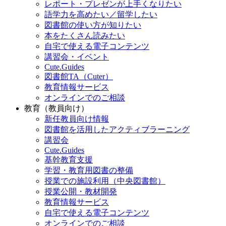
レポート・プレゼンが上手くなりたい
語学力を高めたい／留学したい
図書館の使い方が知りたい
本をたくさん読みたい
自宅で使える電子コンテンツ
講習会・イベント
Cute.Guides
図書館TA（Cuter）
教育情報サービス
オンラインでのご相談
教育（教員向け）
新任教員向け情報
図書館を活用したアクティブラーニング
講習会
Cute.Guides
基幹教育支援
学習・教育用図書の整備
授業での施設利用（中央図書館）
授業公開・教材開発
教育情報サービス
自宅で使える電子コンテンツ
オンラインでのご相談