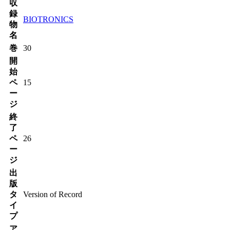
収
録
BIOTRONICS
物
名
巻
30
開
始
ペ
15
ー
ジ
終
了
ペ
26
ー
ジ
出
版
タ
Version of Record
イ
プ
ア