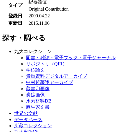
紀要論文
タイプ
Original Contribution
登録日
2009.04.22
更新日
2015.11.06
探す・調べる
九大コレクション
図書・雑誌・電子ブック・電子ジャーナル
リポジトリ（QIR）
学位論文
貴重資料デジタルアーカイブ
中村哲著述アーカイブ
蔵書印画像
炭鉱画像
水素材料DB
麻生家文書
世界の文献
データベース
所蔵コレクション
九大出版物