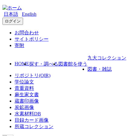
日本語
English
ログイン
お問合わせ
サイトポリシー
寄附
九大コレクション
HOME
探す・調べる
図書館を使う
図書・雑誌
リポジトリ(QIR)
学位論文
貴重資料
麻生家文書
蔵書印画像
炭鉱画像
水素材料DB
目録カード画像
所蔵コレクション