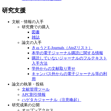
研究支援
文献・情報の入手
研究費での購入
図書
雑誌
論文の入手
きゅうとE-Journals（AtoZリスト）
本学の電子ジャーナル購読に関する情報
購読していないジャーナルのフルテキスト
入手方法
学外からの文献取り寄せ
キャンパス外からの電子ジャーナル等の利
用
論文の執筆・投稿
文献管理ツール
APC割引情報
ハゲタカジャーナル（注意喚起）
研究成果の公開
オープンアクセス