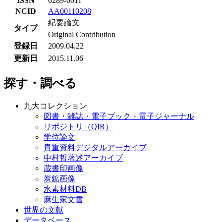
ISSN
0289-0011
NCID
AA00110208
紀要論文
タイプ
Original Contribution
登録日
2009.04.22
更新日
2015.11.06
探す・調べる
九大コレクション
図書・雑誌・電子ブック・電子ジャーナル
リポジトリ（QIR）
学位論文
貴重資料デジタルアーカイブ
中村哲著述アーカイブ
蔵書印画像
炭鉱画像
水素材料DB
麻生家文書
世界の文献
データベース