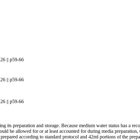
26 || p59-66
26 || p59-66
26 || p59-66
ring its preparation and storage. Because medium water status has a reco
uld be allowed for or at least accounted for during media preparation, t
e prepared according to standard protocol and 42ml portions of the pre