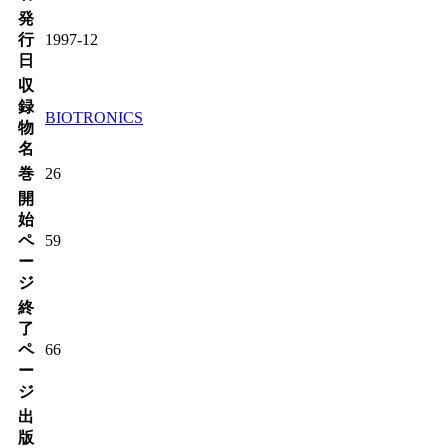
発
行
1997-12
日
収
録
BIOTRONICS
物
名
巻
26
開
始
ペ
59
ー
ジ
終
了
ペ
66
ー
ジ
出
版