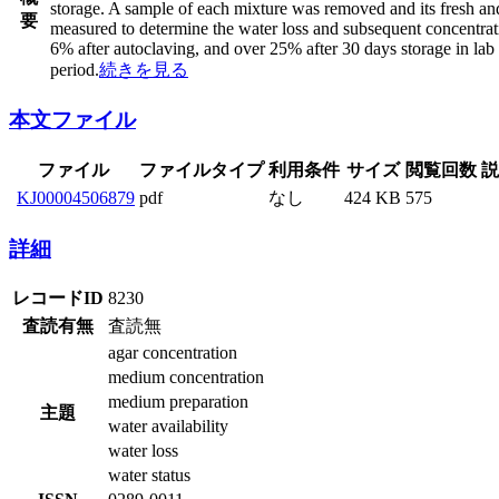
storage. A sample of each mixture was removed and its fresh an
要
measured to determine the water loss and subsequent concentrati
6% after autoclaving, and over 25% after 30 days storage in lab 
period.
続きを見る
本文ファイル
ファイル
ファイルタイプ
利用条件
サイズ
閲覧
KJ00004506879
pdf
なし
424 KB
575
詳細
レコードID
8230
査読有無
査読無
agar concentration
medium concentration
medium preparation
主題
water availability
water loss
water status