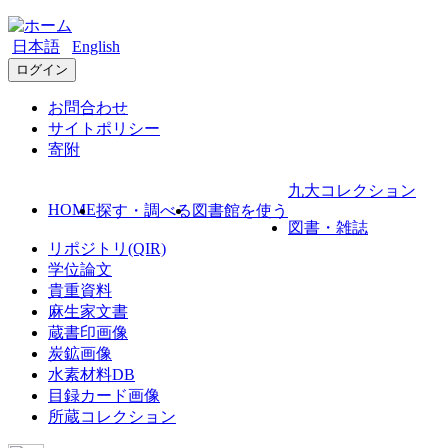
日本語
English
ログイン
お問合わせ
サイトポリシー
寄附
九大コレクション
HOME
探す・調べる
図書館を使う
図書・雑誌
リポジトリ(QIR)
学位論文
貴重資料
麻生家文書
蔵書印画像
炭鉱画像
水素材料DB
目録カード画像
所蔵コレクション