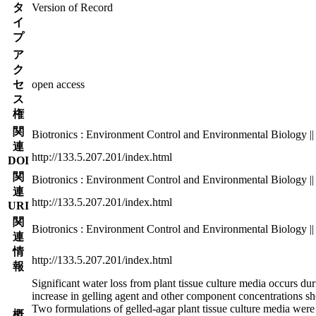
タ
Version of Record
イ
プ
ア
ク
セ
open access
ス
権
関
Biotronics : Environment Control and Environmental Biology || 
連
http://133.5.207.201/index.html
DOI
関
Biotronics : Environment Control and Environmental Biology || 
連
http://133.5.207.201/index.html
URI
関
Biotronics : Environment Control and Environmental Biology || 
連
情
http://133.5.207.201/index.html
報
Significant water loss from plant tissue culture media occurs du
increase in gelling agent and other component concentrations sho
Two formulations of gelled-agar plant tissue culture media wer
概