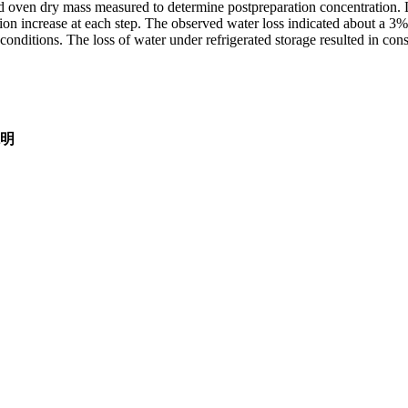
d oven dry mass measured to determine postpreparation concentration. 
on increase at each step. The observed water loss indicated about a 3%
conditions. The loss of water under refrigerated storage resulted in co
回数
説明