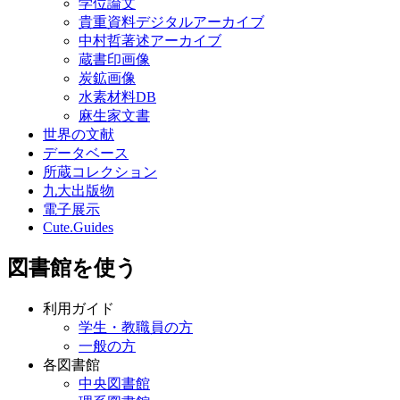
学位論文
貴重資料デジタルアーカイブ
中村哲著述アーカイブ
蔵書印画像
炭鉱画像
水素材料DB
麻生家文書
世界の文献
データベース
所蔵コレクション
九大出版物
電子展示
Cute.Guides
図書館を使う
利用ガイド
学生・教職員の方
一般の方
各図書館
中央図書館