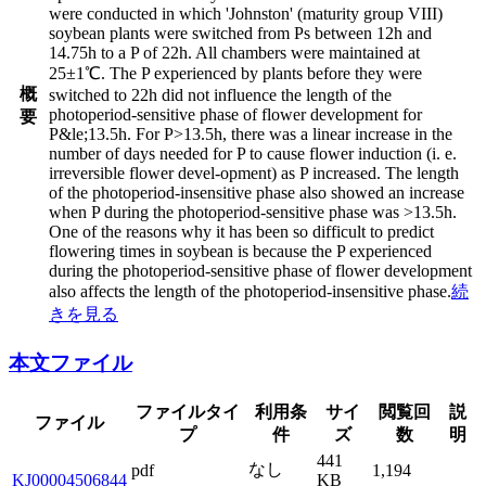
were conducted in which 'Johnston' (maturity group VIII)
soybean plants were switched from Ps between 12h and
14.75h to a P of 22h. All chambers were maintained at
25±1℃. The P experienced by plants before they were
概
switched to 22h did not influence the length of the
photoperiod-sensitive phase of flower development for
要
P&le;13.5h. For P>13.5h, there was a linear increase in the
number of days needed for P to cause flower induction (i. e.
irreversible flower devel-opment) as P increased. The length
of the photoperiod-insensitive phase also showed an increase
when P during the photoperiod-sensitive phase was >13.5h.
One of the reasons why it has been so difficult to predict
flowering times in soybean is because the P experienced
during the photoperiod-sensitive phase of flower development
also affects the length of the photoperiod-insensitive phase.
続
きを見る
本文ファイル
ファイルタイ
利用条
サイ
閲覧回
説
ファイル
プ
件
ズ
数
明
441
なし
pdf
1,194
KJ00004506844
KB