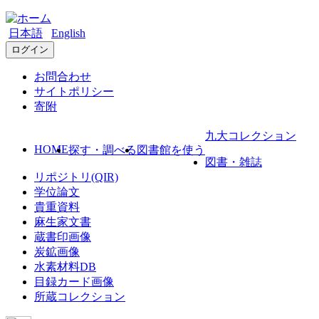
日本語
English
ログイン
お問合わせ
サイトポリシー
寄附
九大コレクション
HOME
探す・調べる
図書館を使う
図書・雑誌
リポジトリ(QIR)
学位論文
貴重資料
麻生家文書
蔵書印画像
炭鉱画像
水素材料DB
目録カード画像
所蔵コレクション