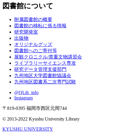
図書館について
附属図書館の概要
図書館の移転に係る情報
研究開発室
出版物
オリジナルグッズ
図書館へのご寄付等
展観クロニクル/貴重文物講習会
ライブラリーサイエンス専攻
研究データ管理支援部門
九州地区大学図書館協議会
九州地区図書系二次専門試験
@QLib_info
Instagram
〒819-0395 福岡市西区元岡744
© 2013-2022 Kyushu University Library
KYUSHU UNIVERSITY