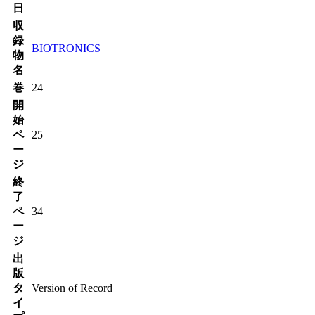
日
収
録
BIOTRONICS
物
名
巻
24
開
始
ペ
25
ー
ジ
終
了
ペ
34
ー
ジ
出
版
タ
Version of Record
イ