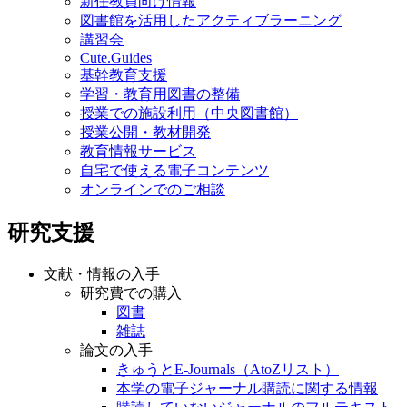
新任教員向け情報
図書館を活用したアクティブラーニング
講習会
Cute.Guides
基幹教育支援
学習・教育用図書の整備
授業での施設利用（中央図書館）
授業公開・教材開発
教育情報サービス
自宅で使える電子コンテンツ
オンラインでのご相談
研究支援
文献・情報の入手
研究費での購入
図書
雑誌
論文の入手
きゅうとE-Journals（AtoZリスト）
本学の電子ジャーナル購読に関する情報