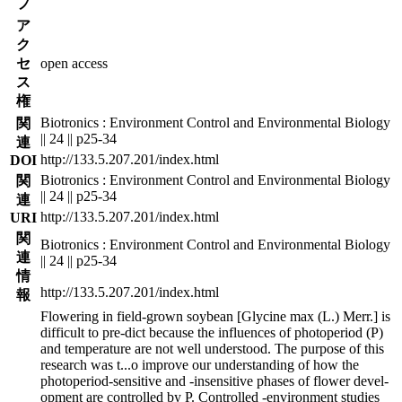
プ
ア
ク
セ
open access
ス
権
Biotronics : Environment Control and Environmental Biology
関
|| 24 || p25-34
連
http://133.5.207.201/index.html
DOI
Biotronics : Environment Control and Environmental Biology
関
|| 24 || p25-34
連
http://133.5.207.201/index.html
URI
関
Biotronics : Environment Control and Environmental Biology
連
|| 24 || p25-34
情
http://133.5.207.201/index.html
報
Flowering in field-grown soybean [Glycine max (L.) Merr.] is
difficult to pre-dict because the influences of photoperiod (P)
and temperature are not well understood. The purpose of this
research was t
...
o improve our understanding of how the
photoperiod-sensitive and -insensitive phases of flower devel-
opment are controlled by P. Controlled -environment studies