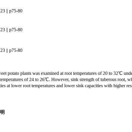
23 || p75-80
23 || p75-80
23 || p75-80
n sweet potato plants was examined at root temperatures of 20 to 32℃ 
temperatures of 24 to 26℃. However, sink strength of tuberous root, whi
es at lower root temperatures and lower sink capacities with higher resp
明