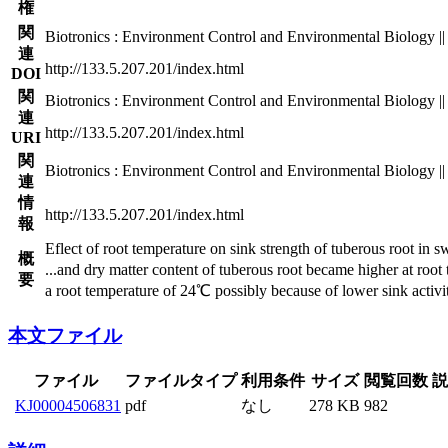
権
関
Biotronics : Environment Control and Environmental Biology || 
連
http://133.5.207.201/index.html
DOI
関
Biotronics : Environment Control and Environmental Biology || 
連
http://133.5.207.201/index.html
URI
関
Biotronics : Environment Control and Environmental Biology || 
連
情
http://133.5.207.201/index.html
報
Eflect of root temperature on sink strength of tuberous root i
概
...
and dry matter content of tuberous root became higher at root 
要
a root temperature of 24℃ possibly because of lower sink activiti
本文ファイル
ファイル
ファイルタイプ
利用条件
サイズ
閲覧回数
説
KJ00004506831
pdf
なし
278 KB
982