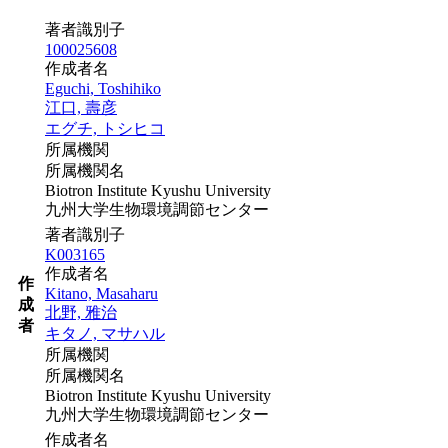
著者識別子
100025608
作成者名
Eguchi, Toshihiko
江口, 壽彦
エグチ, トシヒコ
所属機関
所属機関名
Biotron Institute Kyushu University
九州大学生物環境調節センター
著者識別子
K003165
作成者名
作
Kitano, Masaharu
成
北野, 雅治
者
キタノ, マサハル
所属機関
所属機関名
Biotron Institute Kyushu University
九州大学生物環境調節センター
作成者名