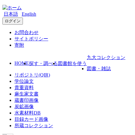
日本語
English
ログイン
お問合わせ
サイトポリシー
寄附
九大コレクション
HOME
探す・調べる
図書館を使う
図書・雑誌
リポジトリ(QIR)
学位論文
貴重資料
麻生家文書
蔵書印画像
炭鉱画像
水素材料DB
目録カード画像
所蔵コレクション