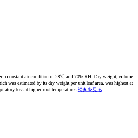
under a constant air condition of 28℃ and 70% RH. Dry weight, volume
ch was estimated by its dry weight per unit leaf area, was highest at
iratory loss at higher root temperatures.
続きを見る