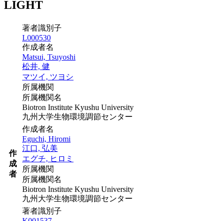
LIGHT
著者識別子
L000530
作成者名
Matsui, Tsuyoshi
松井, 健
マツイ, ツヨシ
所属機関
所属機関名
Biotron Institute Kyushu University
九州大学生物環境調節センター
作成者名
Eguchi, Hiromi
江口, 弘美
作
エグチ, ヒロミ
成
所属機関
者
所属機関名
Biotron Institute Kyushu University
九州大学生物環境調節センター
著者識別子
K001537