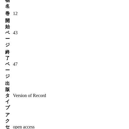
物
名
巻
12
開
始
ペ
43
ー
ジ
終
了
ペ
47
ー
ジ
出
版
タ
Version of Record
イ
プ
ア
ク
セ
open access