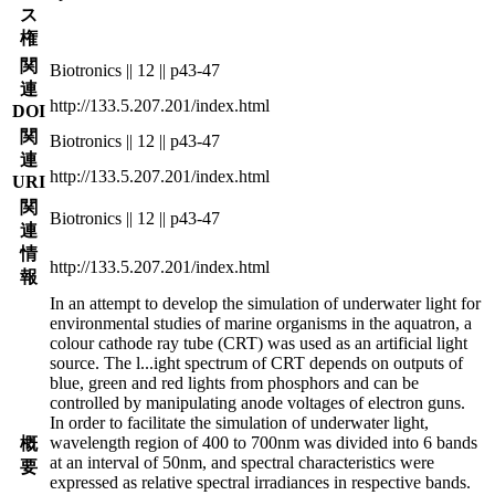
ス
権
関
Biotronics || 12 || p43-47
連
http://133.5.207.201/index.html
DOI
関
Biotronics || 12 || p43-47
連
http://133.5.207.201/index.html
URI
関
Biotronics || 12 || p43-47
連
情
http://133.5.207.201/index.html
報
In an attempt to develop the simulation of underwater light for
environmental studies of marine organisms in the aquatron, a
colour cathode ray tube (CRT) was used as an artificial light
source. The l
...
ight spectrum of CRT depends on outputs of
blue, green and red lights from phosphors and can be
controlled by manipulating anode voltages of electron guns.
In order to facilitate the simulation of underwater light,
wavelength region of 400 to 700nm was divided into 6 bands
概
at an interval of 50nm, and spectral characteristics were
要
expressed as relative spectral irradiances in respective bands.