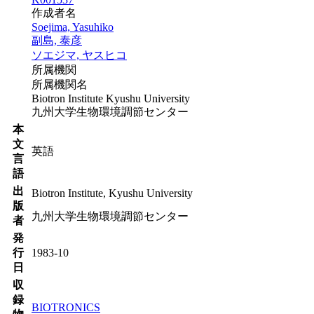
作成者名
Soejima, Yasuhiko
副島, 泰彦
ソエジマ, ヤスヒコ
所属機関
所属機関名
Biotron Institute Kyushu University
九州大学生物環境調節センター
本
文
英語
言
語
出
Biotron Institute, Kyushu University
版
九州大学生物環境調節センター
者
発
行
1983-10
日
収
録
BIOTRONICS