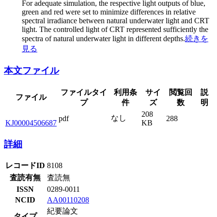
For adequate simulation, the respective light outputs of blue,
green and red were set to minimize differences in relative
spectral irradiance between natural underwater light and CRT
light. The controlled light of CRT represented sufficiently the
spectra of natural underwater light in different depths.
続きを
見る
本文ファイル
ファイルタイ
利用条
サイ
閲覧回
説
ファイル
プ
件
ズ
数
明
208
なし
pdf
288
KJ00004506687
KB
詳細
レコードID
8108
査読有無
査読無
ISSN
0289-0011
NCID
AA00110208
紀要論文
タイプ