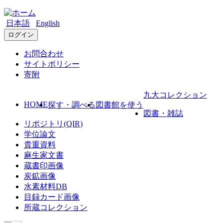
日本語
English
ログイン
お問合わせ
サイトポリシー
寄附
九大コレクション
HOME
探す・調べる
図書館を使う
図書・雑誌
リポジトリ(QIR)
学位論文
貴重資料
麻生家文書
蔵書印画像
炭鉱画像
水素材料DB
目録カード画像
所蔵コレクション