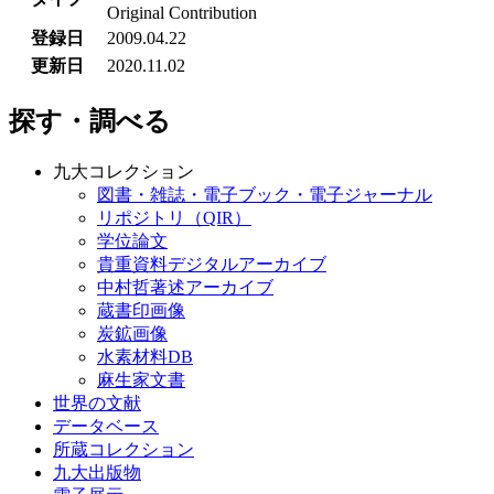
Original Contribution
登録日
2009.04.22
更新日
2020.11.02
探す・調べる
九大コレクション
図書・雑誌・電子ブック・電子ジャーナル
リポジトリ（QIR）
学位論文
貴重資料デジタルアーカイブ
中村哲著述アーカイブ
蔵書印画像
炭鉱画像
水素材料DB
麻生家文書
世界の文献
データベース
所蔵コレクション
九大出版物