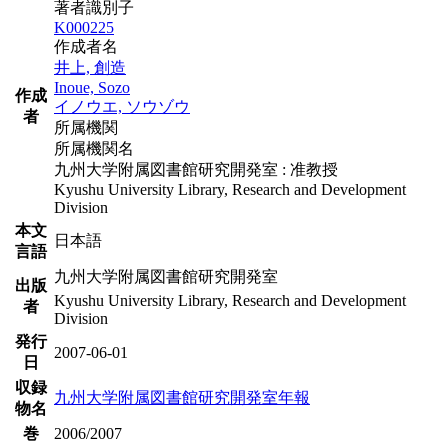
著者識別子
K000225
作成者名
井上, 創造
Inoue, Sozo
作成
イノウエ, ソウゾウ
者
所属機関
所属機関名
九州大学附属図書館研究開発室 : 准教授
Kyushu University Library, Research and Development
Division
本文
日本語
言語
九州大学附属図書館研究開発室
出版
Kyushu University Library, Research and Development
者
Division
発行
2007-06-01
日
収録
九州大学附属図書館研究開発室年報
物名
巻
2006/2007