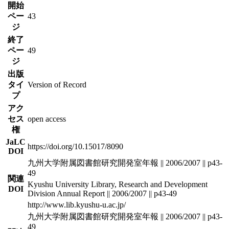
開始
ペー
43
ジ
終了
ペー
49
ジ
出版
タイ
Version of Record
プ
アク
セス
open access
権
JaLC
https://doi.org/10.15017/8090
DOI
九州大学附属図書館研究開発室年報 || 2006/2007 || p43-
49
関連
Kyushu University Library, Research and Development
DOI
Division Annual Report || 2006/2007 || p43-49
http://www.lib.kyushu-u.ac.jp/
九州大学附属図書館研究開発室年報 || 2006/2007 || p43-
49