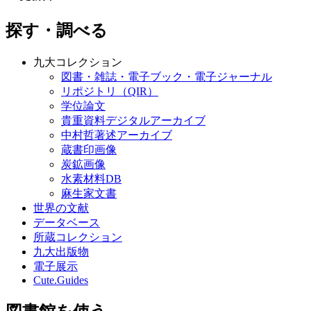
登録日
2009.04.22
更新日
2020.10.09
探す・調べる
九大コレクション
図書・雑誌・電子ブック・電子ジャーナル
リポジトリ（QIR）
学位論文
貴重資料デジタルアーカイブ
中村哲著述アーカイブ
蔵書印画像
炭鉱画像
水素材料DB
麻生家文書
世界の文献
データベース
所蔵コレクション
九大出版物
電子展示
Cute.Guides