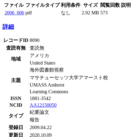
ファイルタイ
利用条
閲覧回
説
ファイル
サイズ
プ
件
数
明
2.92
なし
pdf
573
2006_006
MB
詳細
レコードID
8090
査読有無
査読無
アメリカ
地域
United States
海外図書館視察
マサチューセッツ大学アマースト校
主題
UMASS Amherst
Learning Commons
ISSN
1881-3542
NCID
AA12150050
紀要論文
タイプ
報告