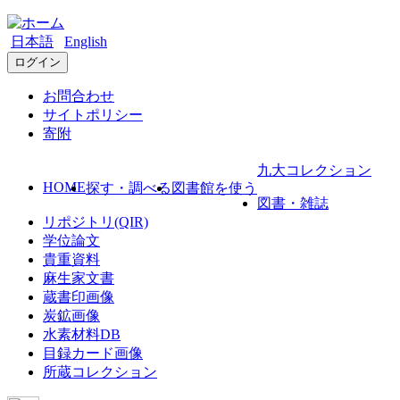
日本語
English
ログイン
お問合わせ
サイトポリシー
寄附
九大コレクション
HOME
探す・調べる
図書館を使う
図書・雑誌
リポジトリ(QIR)
学位論文
貴重資料
麻生家文書
蔵書印画像
炭鉱画像
水素材料DB
目録カード画像
所蔵コレクション