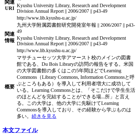
関連
Kyushu University Library, Research and Development
URI
Division Annual Report || 2006/2007 || p43-49
http://www.lib.kyushu-u.ac.jp/
九州大学附属図書館研究開発室年報 || 2006/2007 || p43-
49
関連
Kyushu University Library, Research and Development
情報
Division Annual Report || 2006/2007 || p43-49
http://www.lib.kyushu-u.ac.jp/
マサチューセッツ大学アマースト校のメインの図書
館である、Du Bois Libraryの訪問の報告をする。米国
の大学図書館の多くはこの5年間ほどでLearning
Commons（Library Commons, Information Commonsと呼
ぶところもある）を導入して利用者増大に成功して
概要
いる。Learning Commonsとは、「そこだけで学生生活
のほとんどを完結することができる場
...
所」と言え
る。この大学は、他の大学に先駆けてLearning
Commonsを導入しており、その経験から学ぶものは
多い。
続きを見る
本文ファイル