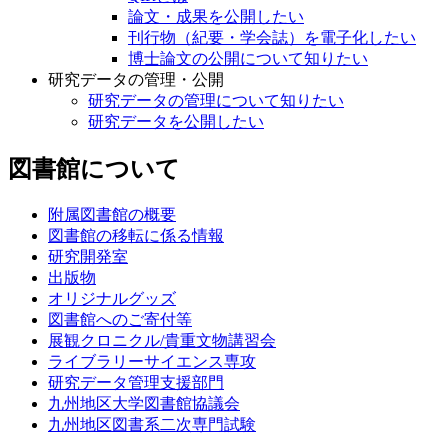
九州大学学術情報リポジトリ（QIR）
QIRとは
論文・成果を公開したい
刊行物（紀要・学会誌）を電子化したい
博士論文の公開について知りたい
研究データの管理・公開
研究データの管理について知りたい
研究データを公開したい
図書館について
附属図書館の概要
図書館の移転に係る情報
研究開発室
出版物
オリジナルグッズ
図書館へのご寄付等
展観クロニクル/貴重文物講習会
ライブラリーサイエンス専攻
研究データ管理支援部門
九州地区大学図書館協議会