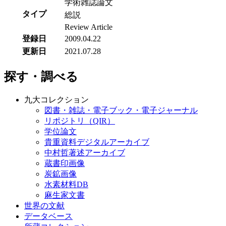
学術雑誌論文
タイプ
総説
Review Article
登録日
2009.04.22
更新日
2021.07.28
探す・調べる
九大コレクション
図書・雑誌・電子ブック・電子ジャーナル
リポジトリ（QIR）
学位論文
貴重資料デジタルアーカイブ
中村哲著述アーカイブ
蔵書印画像
炭鉱画像
水素材料DB
麻生家文書
世界の文献
データベース