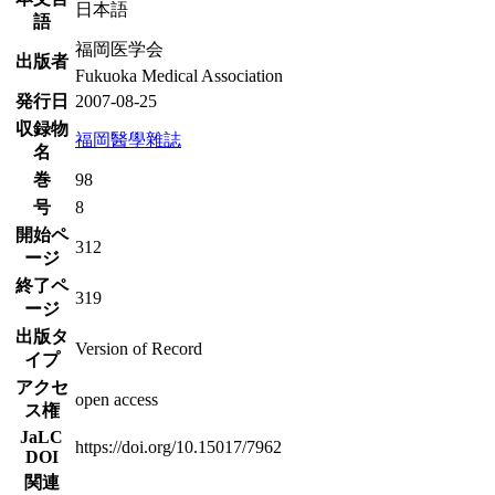
日本語
語
福岡医学会
出版者
Fukuoka Medical Association
発行日
2007-08-25
収録物
福岡醫學雜誌
名
巻
98
号
8
開始ペ
312
ージ
終了ペ
319
ージ
出版タ
Version of Record
イプ
アクセ
open access
ス権
JaLC
https://doi.org/10.15017/7962
DOI
関連