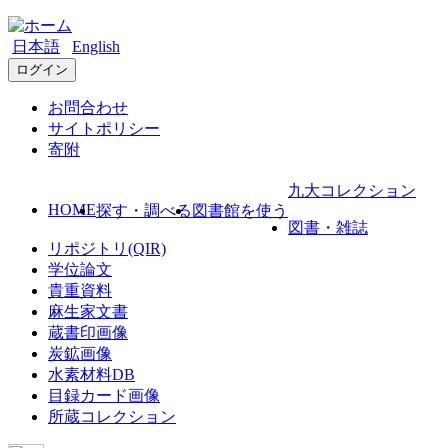
日本語
English
ログイン
お問合わせ
サイトポリシー
寄附
九大コレクション
HOME
探す・調べる
図書館を使う
図書・雑誌
リポジトリ(QIR)
学位論文
貴重資料
麻生家文書
蔵書印画像
炭鉱画像
水素材料DB
目録カード画像
所蔵コレクション