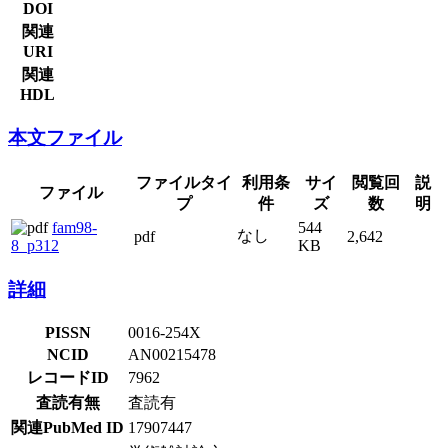
DOI
関連
URI
関連
HDL
本文ファイル
ファイルタイ
利用条
閲覧回
ファイル
サイズ
説明
プ
件
数
fam98-
544
なし
pdf
2,642
8_p312
KB
詳細
PISSN
0016-254X
NCID
AN00215478
レコードID
7962
査読有無
査読有
関連PubMed ID
17907447