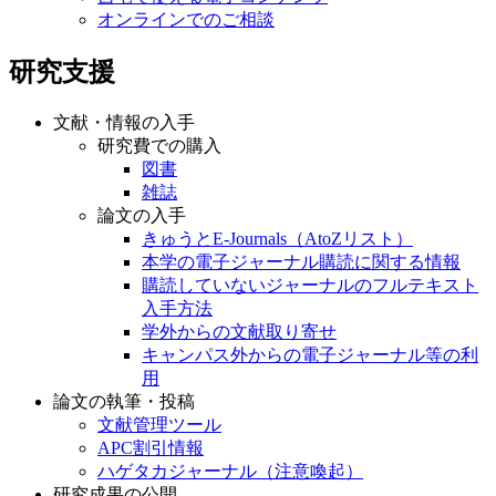
オンラインでのご相談
研究支援
文献・情報の入手
研究費での購入
図書
雑誌
論文の入手
きゅうとE-Journals（AtoZリスト）
本学の電子ジャーナル購読に関する情報
購読していないジャーナルのフルテキスト
入手方法
学外からの文献取り寄せ
キャンパス外からの電子ジャーナル等の利
用
論文の執筆・投稿
文献管理ツール
APC割引情報
ハゲタカジャーナル（注意喚起）
研究成果の公開