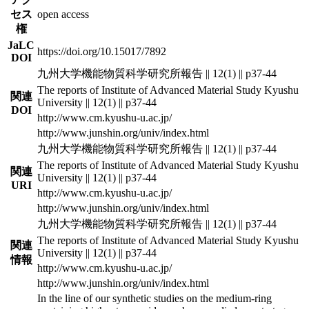
セス
open access
権
JaLC
https://doi.org/10.15017/7892
DOI
九州大学機能物質科学研究所報告 || 12(1) || p37-44
The reports of Institute of Advanced Material Study Kyushu
関連
University || 12(1) || p37-44
DOI
http://www.cm.kyushu-u.ac.jp/
http://www.junshin.org/univ/index.html
九州大学機能物質科学研究所報告 || 12(1) || p37-44
The reports of Institute of Advanced Material Study Kyushu
関連
University || 12(1) || p37-44
URI
http://www.cm.kyushu-u.ac.jp/
http://www.junshin.org/univ/index.html
九州大学機能物質科学研究所報告 || 12(1) || p37-44
The reports of Institute of Advanced Material Study Kyushu
関連
University || 12(1) || p37-44
情報
http://www.cm.kyushu-u.ac.jp/
http://www.junshin.org/univ/index.html
In the line of our synthetic studies on the medium-ring