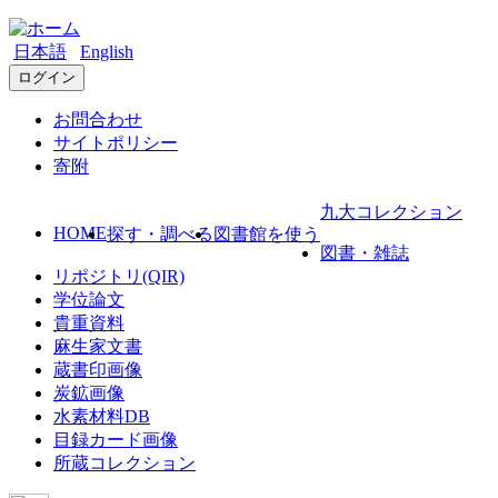
日本語
English
ログイン
お問合わせ
サイトポリシー
寄附
九大コレクション
HOME
探す・調べる
図書館を使う
図書・雑誌
リポジトリ(QIR)
学位論文
貴重資料
麻生家文書
蔵書印画像
炭鉱画像
水素材料DB
目録カード画像
所蔵コレクション