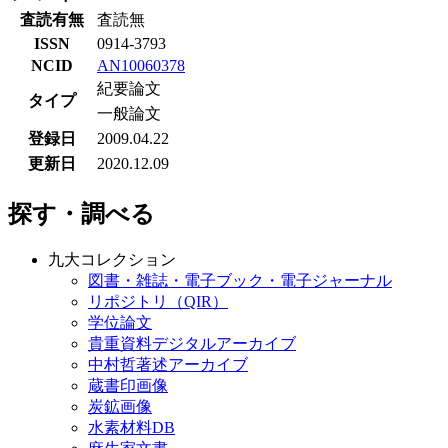
査読有無
査読無
ISSN
0914-3793
NCID
AN10060378
紀要論文
タイプ
一般論文
登録日
2009.04.22
更新日
2020.12.09
探す・調べる
九大コレクション
図書・雑誌・電子ブック・電子ジャーナル
リポジトリ（QIR）
学位論文
貴重資料デジタルアーカイブ
中村哲著述アーカイブ
蔵書印画像
炭鉱画像
水素材料DB