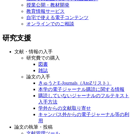
授業公開・教材開発
教育情報サービス
自宅で使える電子コンテンツ
オンラインでのご相談
研究支援
文献・情報の入手
研究費での購入
図書
雑誌
論文の入手
きゅうとE-Journals（AtoZリスト）
本学の電子ジャーナル購読に関する情報
購読していないジャーナルのフルテキスト
入手方法
学外からの文献取り寄せ
キャンパス外からの電子ジャーナル等の利
用
論文の執筆・投稿
文献管理ツール