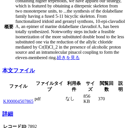
containing higher terpenoids, we have applied our strategy,
which is featured by obtaining a diterpenic skeleton from
two monoterpene units, to
...
the synthesis of the dolabellane
family having a fused 5-11 bicyclic skeleton. From
functionalized iridoid and geranyl synthons, 10-epi-clavudiol
A, an epimer of marine dolabellane clavudiol A, has been
概要
totally synthesized. Noteworthy steps include a feasible
isomerization of the more substituted double bond to the less
substituted one via the reduction of the allylic chloride
mediated by Cr(II)Cl_2 in the presence of alcoholic proton
source and an intramolecular pinacol coupling to form the
eleven-membered ring.
続きを見る
本文ファイル
ファイルタイ
利用条
サイ
閲覧回
説
ファイル
プ
件
ズ
数
明
856
なし
pdf
370
KJ00004507865
KB
詳細
レコードID
7892