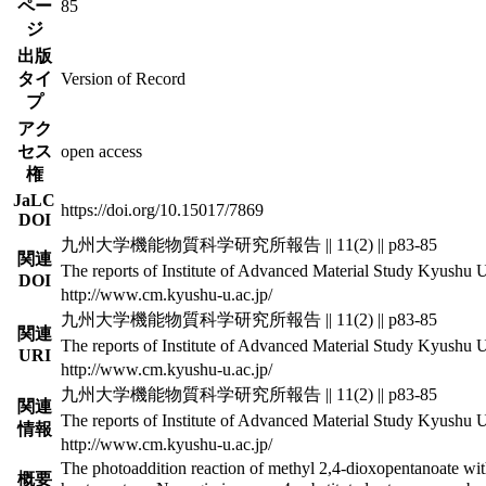
ペー
85
ジ
出版
タイ
Version of Record
プ
アク
セス
open access
権
JaLC
https://doi.org/10.15017/7869
DOI
九州大学機能物質科学研究所報告 || 11(2) || p83-85
関連
The reports of Institute of Advanced Material Study Kyushu Uni
DOI
http://www.cm.kyushu-u.ac.jp/
九州大学機能物質科学研究所報告 || 11(2) || p83-85
関連
The reports of Institute of Advanced Material Study Kyushu Uni
URI
http://www.cm.kyushu-u.ac.jp/
九州大学機能物質科学研究所報告 || 11(2) || p83-85
関連
The reports of Institute of Advanced Material Study Kyushu Uni
情報
http://www.cm.kyushu-u.ac.jp/
The photoaddition reaction of methyl 2,4-dioxopentanoate wit
概要