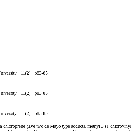
versity || 11(2) || p83-85
versity || 11(2) || p83-85
versity || 11(2) || p83-85
h chloroprene gave two de Mayo type adducts, methyl 3-(1-chlorovinyl