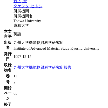
竹下, 齊
タケシタ, ヒトシ
所属機関
所属機関名
Tohwa University
東和大学
本文
英語
言語
出版
九州大学機能物質科学研究所
者
Institute of Advanced Material Study Kyushu University
発行
1997-12-15
日
収録
九州大学機能物質科学研究所報告
物名
巻
11
号
2
開始
ペー
83
ジ
終了