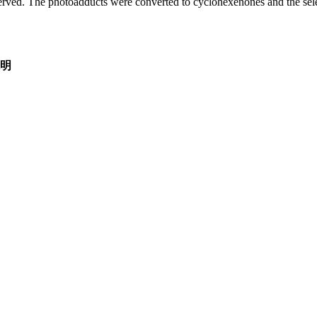
bserved. The photoadducts were converted to cyclohexenones and the sele
明