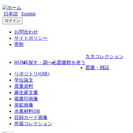
日本語
English
ログイン
お問合わせ
サイトポリシー
寄附
九大コレクション
HOME
探す・調べる
図書館を使う
図書・雑誌
リポジトリ(QIR)
学位論文
貴重資料
麻生家文書
蔵書印画像
炭鉱画像
水素材料DB
目録カード画像
所蔵コレクション