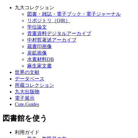
九大コレクション
図書・雑誌・電子ブック・電子ジャーナル
リポジトリ（QIR）
学位論文
貴重資料デジタルアーカイブ
中村哲著述アーカイブ
蔵書印画像
炭鉱画像
水素材料DB
麻生家文書
世界の文献
データベース
所蔵コレクション
九大出版物
電子展示
Cute.Guides
図書館を使う
利用ガイド