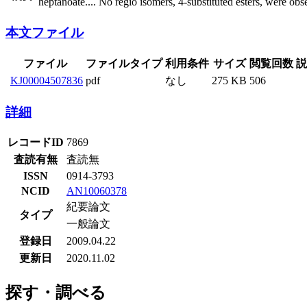
heptanoate
...
. No regio isomers, 4-substituted esters, were o
本文ファイル
ファイル
ファイルタイプ
利用条件
サイズ
閲覧回数
説
KJ00004507836
pdf
なし
275 KB
506
詳細
レコードID
7869
査読有無
査読無
ISSN
0914-3793
NCID
AN10060378
紀要論文
タイプ
一般論文
登録日
2009.04.22
更新日
2020.11.02
探す・調べる