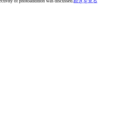
ctivity of photoaddition was discussed.
続きを見る