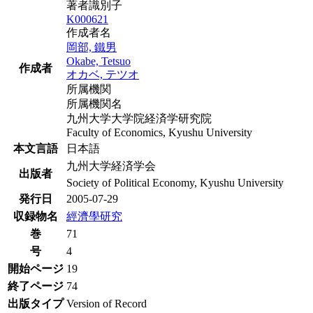
著者識別子
K000621
作成者名
岡部, 鐵男
Okabe, Tetsuo
作成者
オカベ, テツオ
所属機関
所属機関名
九州大学大学院経済学研究院
Faculty of Economics, Kyushu University
本文言語
日本語
九州大学経済学会
出版者
Society of Political Economy, Kyushu University
発行日
2005-07-29
収録物名
經濟學研究
巻
71
号
4
開始ページ
19
終了ページ
74
出版タイプ
Version of Record