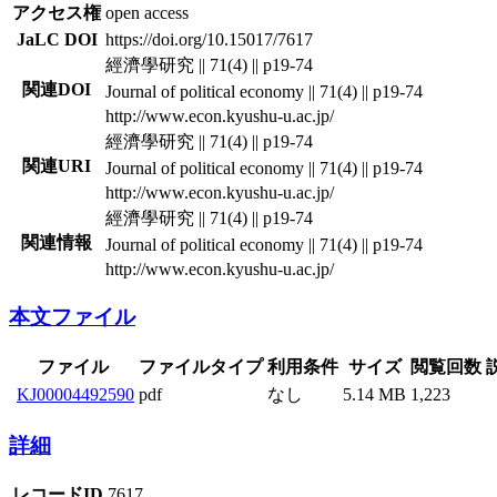
アクセス権
open access
JaLC DOI
https://doi.org/10.15017/7617
經濟學研究 || 71(4) || p19-74
関連DOI
Journal of political economy || 71(4) || p19-74
http://www.econ.kyushu-u.ac.jp/
經濟學研究 || 71(4) || p19-74
関連URI
Journal of political economy || 71(4) || p19-74
http://www.econ.kyushu-u.ac.jp/
經濟學研究 || 71(4) || p19-74
関連情報
Journal of political economy || 71(4) || p19-74
http://www.econ.kyushu-u.ac.jp/
本文ファイル
ファイル
ファイルタイプ
利用条件
サイズ
閲覧回数
KJ00004492590
pdf
なし
5.14 MB
1,223
詳細
レコードID
7617