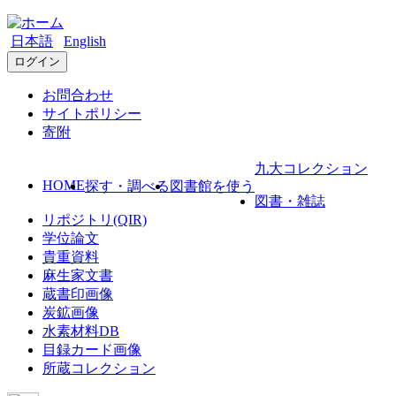
日本語
English
ログイン
お問合わせ
サイトポリシー
寄附
九大コレクション
HOME
探す・調べる
図書館を使う
図書・雑誌
リポジトリ(QIR)
学位論文
貴重資料
麻生家文書
蔵書印画像
炭鉱画像
水素材料DB
目録カード画像
所蔵コレクション