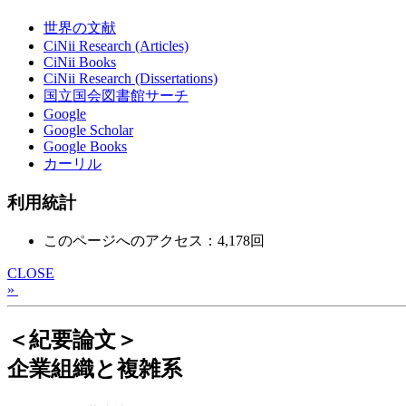
世界の文献
CiNii Research (Articles)
CiNii Books
CiNii Research (Dissertations)
国立国会図書館サーチ
Google
Google Scholar
Google Books
カーリル
利用統計
このページへのアクセス：4,178回
CLOSE
»
＜紀要論文＞
企業組織と複雑系