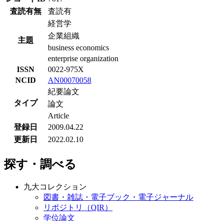
査読有無
査読有
経営学
企業組織
主題
business economics
enterprise organization
ISSN
0022-975X
NCID
AN00070058
紀要論文
タイプ
論文
Article
登録日
2009.04.22
更新日
2022.02.10
探す・調べる
九大コレクション
図書・雑誌・電子ブック・電子ジャーナル
リポジトリ（QIR）
学位論文