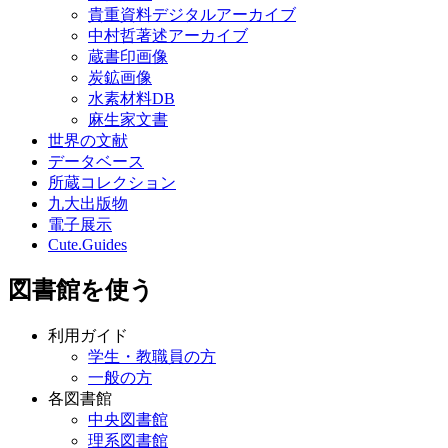
貴重資料デジタルアーカイブ
中村哲著述アーカイブ
蔵書印画像
炭鉱画像
水素材料DB
麻生家文書
世界の文献
データベース
所蔵コレクション
九大出版物
電子展示
Cute.Guides
図書館を使う
利用ガイド
学生・教職員の方
一般の方
各図書館
中央図書館
理系図書館