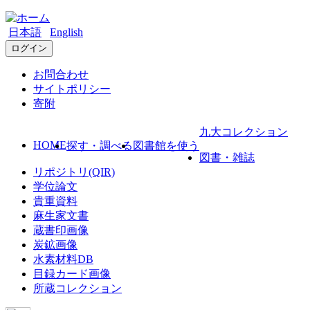
日本語
English
ログイン
お問合わせ
サイトポリシー
寄附
九大コレクション
HOME
探す・調べる
図書館を使う
図書・雑誌
リポジトリ(QIR)
学位論文
貴重資料
麻生家文書
蔵書印画像
炭鉱画像
水素材料DB
目録カード画像
所蔵コレクション