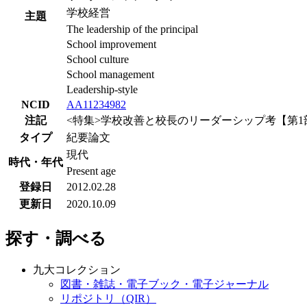
学校経営
主題
The leadership of the principal
School improvement
School culture
School management
Leadership-style
NCID
AA11234982
注記
<特集>学校改善と校長のリーダーシップ考【第1
タイプ
紀要論文
現代
時代・年代
Present age
登録日
2012.02.28
更新日
2020.10.09
探す・調べる
九大コレクション
図書・雑誌・電子ブック・電子ジャーナル
リポジトリ（QIR）