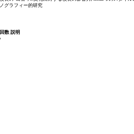
エスノグラフィー的研究
回数
説明
7