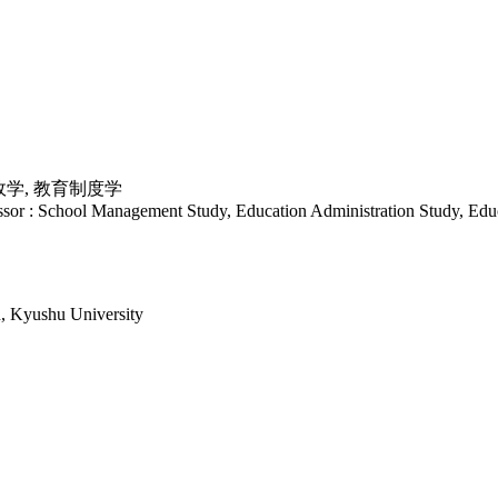
政学, 教育制度学
sor : School Management Study, Education Administration Study, Edu
n, Kyushu University