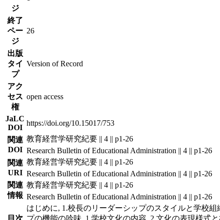
ジ
終了
ペー
26
ジ
出版
タイ
Version of Record
プ
アク
セス
open access
権
JaLC
https://doi.org/10.15017/753
DOI
教育経営学研究紀要 || 4 || p1-26
関連
DOI
Research Bulletin of Educational Administration || 4 || p1-26
教育経営学研究紀要 || 4 || p1-26
関連
URI
Research Bulletin of Educational Administration || 4 || p1-26
関連
教育経営学研究紀要 || 4 || p1-26
情報
Research Bulletin of Educational Administration || 4 || p1-26
はじめに, 1.校長のリーダーシップのスタイルと学校組織,
目次
プの機能の吟味, 1.学校文化の内容, 2.文化の表現様式と