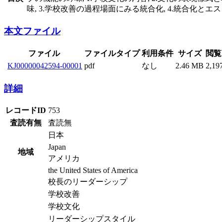
味, 3.学校改善の過程場面にみる統合化, 4.統合化と
本文ファイル
ファイル
ファイルタイプ
利用条件
サイズ
閲覧
KJ00000042594-00001
pdf
なし
2.46 MB
2,19
詳細
レコードID
753
査読有無
査読無
日本
Japan
地域
アメリカ
the United States of America
校長のリーダーシップ
学校改善
学校文化
リーダーシップスタイル