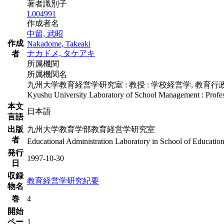
著者識別子
L004991
作成者名
中留, 武昭
作成
Nakadome, Takeaki
ナカドメ, タケアキ
者
所属機関
所属機関名
九州大学教育経営学研究室 : 教授 : 学校経営学, 教育行
Kyushu University Laboratory of School Management : Profes
本文
日本語
言語
出版
九州大学教育学部教育経営学研究室
者
Educational Administration Laboratory in School of Educatio
発行
1997-10-30
日
収録
教育経営学研究紀要
物名
巻
4
開始
ペー
1