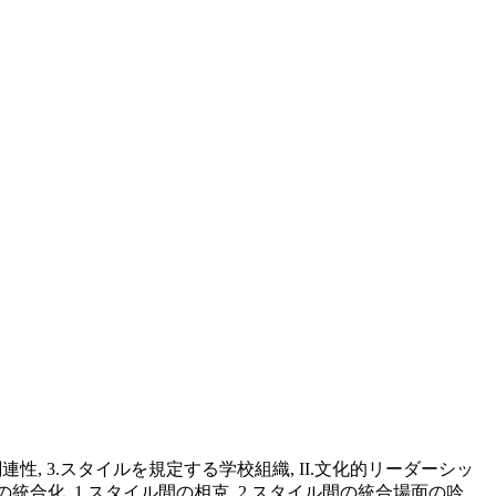
性, 3.スタイルを規定する学校組織, II.文化的リーダーシッ
ルの統合化, 1.スタイル間の相克, 2.スタイル間の統合場面の吟