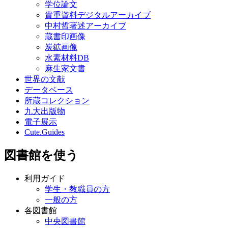
学位論文
貴重資料デジタルアーカイブ
中村哲著述アーカイブ
蔵書印画像
炭鉱画像
水素材料DB
麻生家文書
世界の文献
データベース
所蔵コレクション
九大出版物
電子展示
Cute.Guides
図書館を使う
利用ガイド
学生・教職員の方
一般の方
各図書館
中央図書館