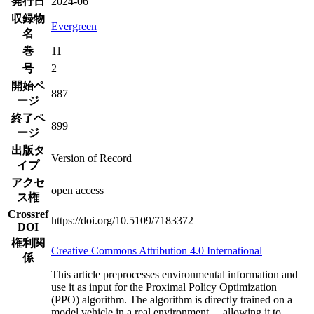
発行日
2024-06
収録物
Evergreen
名
巻
11
号
2
開始ペ
887
ージ
終了ペ
899
ージ
出版タ
Version of Record
イプ
アクセ
open access
ス権
Crossref
https://doi.org/10.5109/7183372
DOI
権利関
Creative Commons Attribution 4.0 International
係
This article preprocesses environmental information and
use it as input for the Proximal Policy Optimization
(PPO) algorithm. The algorithm is directly trained on a
model vehicle in a real environment
...
, allowing it to