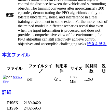
control the distance between the vehicle and surrounding
objects. The training converges after approximately 200
episodes, demonstrating the PPO algorithm's ability to
概要
tolerate uncertainty, noise, and interference in a real
training environment to some extent. Furthermore, tests of
the trained model in different scenarios reveal that even
when the input information is processed and does not
provide a comprehensive view of the environment, the
PPO algorithm can still effectively achieve control
objectives and accomplish challenging tasks.
続きを見る
本文ファイル
ファイル
ファイルタイプ
利用条件
サイズ
閲覧回数
説明
p887-899
pdf
なし
1.88 MB
1,263
詳細
PISSN
2189-0420
EISSN
2432-5953
レコードID
7183372