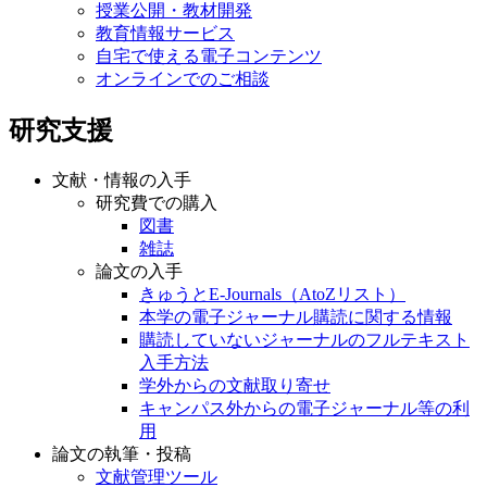
自宅で使える電子コンテンツ
オンラインでのご相談
研究支援
文献・情報の入手
研究費での購入
図書
雑誌
論文の入手
きゅうとE-Journals（AtoZリスト）
本学の電子ジャーナル購読に関する情報
購読していないジャーナルのフルテキスト
入手方法
学外からの文献取り寄せ
キャンパス外からの電子ジャーナル等の利
用
論文の執筆・投稿
文献管理ツール
APC割引情報
ハゲタカジャーナル（注意喚起）