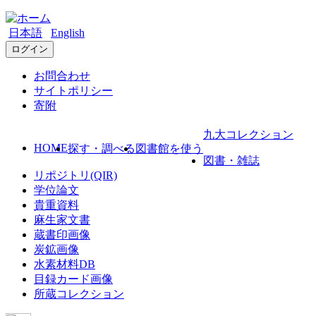
日本語
English
ログイン
お問合わせ
サイトポリシー
寄附
九大コレクション
HOME
探す・調べる
図書館を使う
図書・雑誌
リポジトリ(QIR)
学位論文
貴重資料
麻生家文書
蔵書印画像
炭鉱画像
水素材料DB
目録カード画像
所蔵コレクション