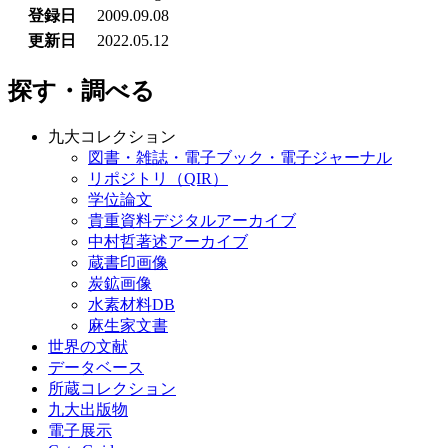
登録日
2009.09.08
更新日
2022.05.12
探す・調べる
九大コレクション
図書・雑誌・電子ブック・電子ジャーナル
リポジトリ（QIR）
学位論文
貴重資料デジタルアーカイブ
中村哲著述アーカイブ
蔵書印画像
炭鉱画像
水素材料DB
麻生家文書
世界の文献
データベース
所蔵コレクション
九大出版物
電子展示