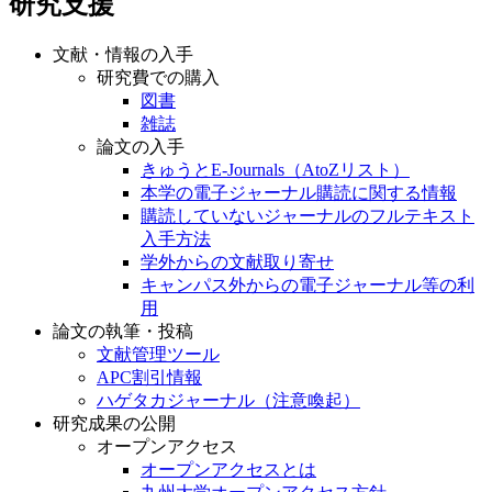
研究支援
文献・情報の入手
研究費での購入
図書
雑誌
論文の入手
きゅうとE-Journals（AtoZリスト）
本学の電子ジャーナル購読に関する情報
購読していないジャーナルのフルテキスト
入手方法
学外からの文献取り寄せ
キャンパス外からの電子ジャーナル等の利
用
論文の執筆・投稿
文献管理ツール
APC割引情報
ハゲタカジャーナル（注意喚起）
研究成果の公開
オープンアクセス
オープンアクセスとは