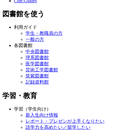
Cute.Guides
図書館を使う
利用ガイド
学生・教職員の方
一般の方
各図書館
中央図書館
理系図書館
医学図書館
芸術工学図書館
筑紫図書館
記録資料館
学習・教育
学習（学生向け）
新入生向け情報
レポート・プレゼンが上手くなりたい
語学力を高めたい／留学したい