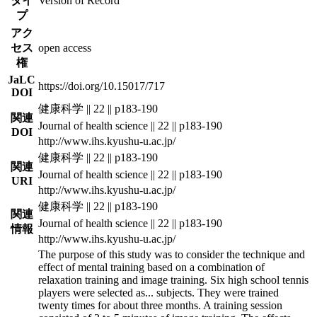
タイ
Version of Record
プ
アク
セス
open access
権
JaLC
https://doi.org/10.15017/717
DOI
健康科学 || 22 || p183-190
関連
Journal of health science || 22 || p183-190
DOI
http://www.ihs.kyushu-u.ac.jp/
健康科学 || 22 || p183-190
関連
Journal of health science || 22 || p183-190
URI
http://www.ihs.kyushu-u.ac.jp/
健康科学 || 22 || p183-190
関連
Journal of health science || 22 || p183-190
情報
http://www.ihs.kyushu-u.ac.jp/
The purpose of this study was to consider the technique and
effect of mental training based on a combination of
relaxation training and image training. Six high school tennis
players were selected as
...
subjects. They were trained
twenty times for about three months. A training session