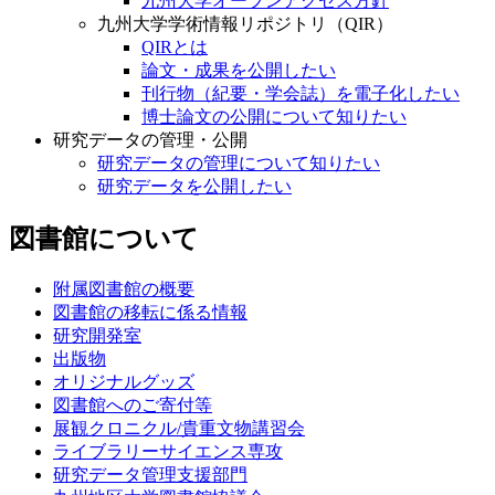
九州大学オープンアクセス方針
九州大学学術情報リポジトリ（QIR）
QIRとは
論文・成果を公開したい
刊行物（紀要・学会誌）を電子化したい
博士論文の公開について知りたい
研究データの管理・公開
研究データの管理について知りたい
研究データを公開したい
図書館について
附属図書館の概要
図書館の移転に係る情報
研究開発室
出版物
オリジナルグッズ
図書館へのご寄付等
展観クロニクル/貴重文物講習会
ライブラリーサイエンス専攻
研究データ管理支援部門