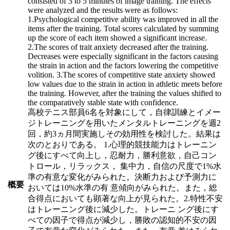
consisted of 3 to 5 minutes of image training. The effects
were analyzed and the results were as follows:
1.Psychological competitive ability was improved in all the
items after the training. Total scores calculated by summing
up the score of each item showed a significant increase.
2.The scores of trait anxiety decreased after the training.
Decreases were especially significant in the factors causing
the strain in action and the factors lowering the competitive
volition. 3.The scores of competitive state anxiety showed
low values due to the strain in action in athletic meets before
the training. However, after the training the values shifted to
the comparatively stable state with confidence.
高校テニス部員6名を対象にして，自律訓練とイメー
ジトレーニングを用いたメンタルトレーニングを週2
回，約3ヵ月間実施しその効用性を検討した。結果は
次のとおりである。 1.心理的競技能力はトレーニン
グ後にすべて向上し，忍耐力，勝利意欲，自己コン
トロール，リラックス， 集中力，自信の尺度で1%水
準の有意な変化がみられた。決断力および予測力に
概要
おいては10%水準の有 意傾向がみられた。また，総
合得点においても顕著な向上が見られた。2.特性不安
はトレーニング後に減少した。トレーニ ング後にす
べての因子で得点が減少し，勝敗の認知的不安の因