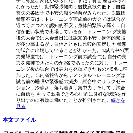
子で有意な変化がみられた。また，有意 差はみられ
なかったが，動作緊張傾向，競技意欲の低下，自信
喪失の各因子で不安の減少傾向がみられた。 3.競技
状態不安は，トレーニング実施前の大会では試合が
近づくにつれて認知的不安，身体的緊張が高く，自
信が低い状態で出場しているが，トレーニン グ実施
後の大会では大会当日には認知的不安，身体的緊張
が多少高まるが，自信とともに比較的安定し た状態
で試合に出場していることがわかった。4.試合中の実
力発輝度では，トレーニング前の試合 では自分の実
力を発揮できたものが2名であったのに対し，トレー
ニング後の試合では実力を発揮できたものが5名に増
加した。 5.内省報告から，メンタルトレーニングは
試合前の睡眠や緊張感の減少，試合中のリラクゼー
ション，冷静さ，落ち着き，集中力，そして，試合
に自信を もって出場できる心理的に良好な状態を作
り出すのに有効に働いたことが推測された。
続きを
見る
本文ファイル