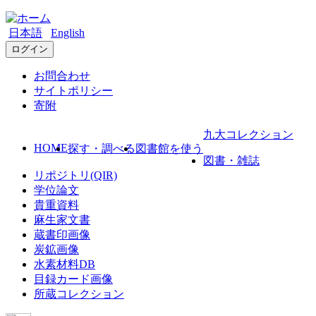
日本語
English
ログイン
お問合わせ
サイトポリシー
寄附
九大コレクション
HOME
探す・調べる
図書館を使う
図書・雑誌
リポジトリ(QIR)
学位論文
貴重資料
麻生家文書
蔵書印画像
炭鉱画像
水素材料DB
目録カード画像
所蔵コレクション