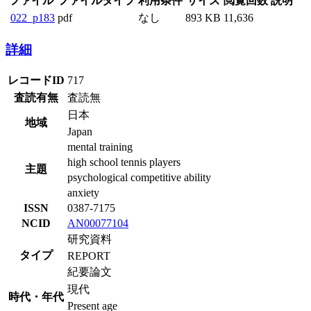
ファイル
ファイルタイプ
利用条件
サイズ
閲覧回数
説明
022_p183
pdf
なし
893 KB
11,636
詳細
レコードID
717
査読有無
査読無
日本
地域
Japan
mental training
high school tennis players
主題
psychological competitive ability
anxiety
ISSN
0387-7175
NCID
AN00077104
研究資料
タイプ
REPORT
紀要論文
現代
時代・年代
Present age