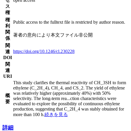
セ
open access
ス
権
権
Public access to the fulltext file is restricted by author reason.
利
関
著者の意向により本文ファイル非公開
係
関
https://doi.org/10.1246/cl.230228
連
DOI
関
連
URI
This study clarifies the thermal reactivity of CH_3SH to form
ethylene (C_2H_4), CH_4, and CS_2. The yield of ethylene
was relatively higher (approximately 40%) with 50%
概
selectivity. The long-term rea
...
ction characteristics were
要
evaluated to explore the possibility of continuous ethylene
production, suggesting that C_2H_4 was stably obtained for
more than 100 h.
続きを見る
詳細