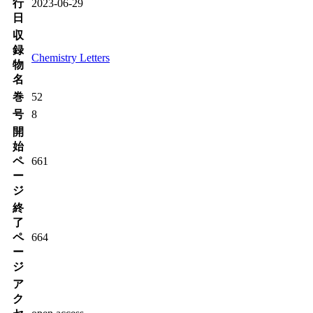
行
2023-06-29
日
収
録
Chemistry Letters
物
名
巻
52
号
8
開
始
ペ
661
ー
ジ
終
了
ペ
664
ー
ジ
ア
ク