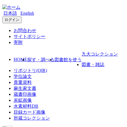
日本語
English
ログイン
お問合わせ
サイトポリシー
寄附
九大コレクション
HOME
探す・調べる
図書館を使う
図書・雑誌
リポジトリ(QIR)
学位論文
貴重資料
麻生家文書
蔵書印画像
炭鉱画像
水素材料DB
目録カード画像
所蔵コレクション