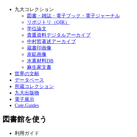
九大コレクション
図書・雑誌・電子ブック・電子ジャーナル
リポジトリ（QIR）
学位論文
貴重資料デジタルアーカイブ
中村哲著述アーカイブ
蔵書印画像
炭鉱画像
水素材料DB
麻生家文書
世界の文献
データベース
所蔵コレクション
九大出版物
電子展示
Cute.Guides
図書館を使う
利用ガイド