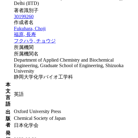
Delhi (IITD)
著者識別子
30199260
作成者名
Fukuhara, Choji
福原, 長寿
フクハラ, チョウジ
所属機関
所属機関名
Department of Applied Chemistry and Biochemical
Engineering, Graduate School of Engineering, Shizuoka
University
静岡大学化学バイオ工学科
本
文
英語
言
語
Oxford University Press
出
Chemical Society of Japan
版
者
日本化学会
発