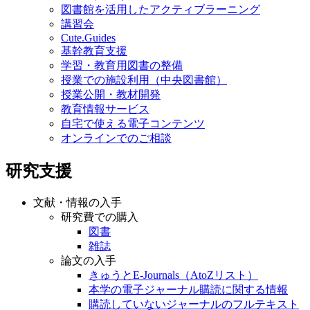
図書館を活用したアクティブラーニング
講習会
Cute.Guides
基幹教育支援
学習・教育用図書の整備
授業での施設利用（中央図書館）
授業公開・教材開発
教育情報サービス
自宅で使える電子コンテンツ
オンラインでのご相談
研究支援
文献・情報の入手
研究費での購入
図書
雑誌
論文の入手
きゅうとE-Journals（AtoZリスト）
本学の電子ジャーナル購読に関する情報
購読していないジャーナルのフルテキスト