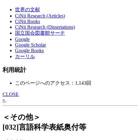
世界の文献
CiNii Research (Articles)
CiNii Books
CiNii Research (Dissertations)
国立国会図書館サーチ
Google
Google Scholar
Google Books
カーリル
利用統計
このページへのアクセス：1,143回
CLOSE
»
＜その他＞
[032]言語科学表紙奥付等