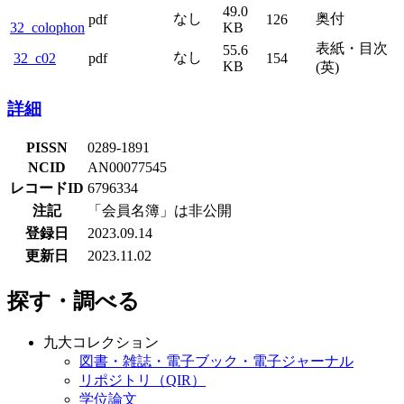
49.0
なし
奥付
pdf
126
32_colophon
KB
表紙・目次
55.6
なし
32_c02
pdf
154
KB
(英)
詳細
PISSN
0289-1891
NCID
AN00077545
レコードID
6796334
注記
「会員名簿」は非公開
登録日
2023.09.14
更新日
2023.11.02
探す・調べる
九大コレクション
図書・雑誌・電子ブック・電子ジャーナル
リポジトリ（QIR）
学位論文