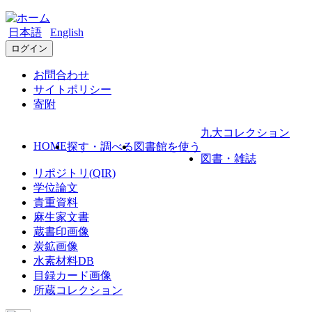
日本語
English
ログイン
お問合わせ
サイトポリシー
寄附
九大コレクション
HOME
探す・調べる
図書館を使う
図書・雑誌
リポジトリ(QIR)
学位論文
貴重資料
麻生家文書
蔵書印画像
炭鉱画像
水素材料DB
目録カード画像
所蔵コレクション