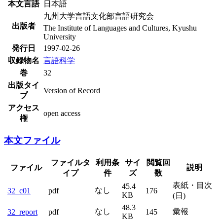
本文言語
日本語
九州大学言語文化部言語研究会
出版者
The Institute of Languages and Cultures, Kyushu
University
発行日
1997-02-26
収録物名
言語科学
巻
32
出版タイ
Version of Record
プ
アクセス
open access
権
本文ファイル
ファイルタ
利用条
サイ
閲覧回
ファイル
説明
イプ
件
ズ
数
表紙・目次
45.4
なし
32_c01
pdf
176
KB
(日)
48.3
なし
彙報
32_report
pdf
145
KB