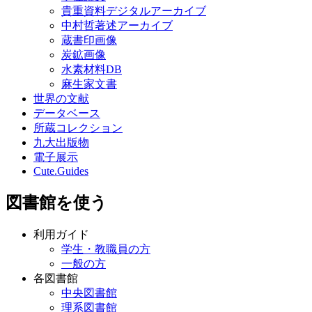
貴重資料デジタルアーカイブ
中村哲著述アーカイブ
蔵書印画像
炭鉱画像
水素材料DB
麻生家文書
世界の文献
データベース
所蔵コレクション
九大出版物
電子展示
Cute.Guides
図書館を使う
利用ガイド
学生・教職員の方
一般の方
各図書館
中央図書館
理系図書館