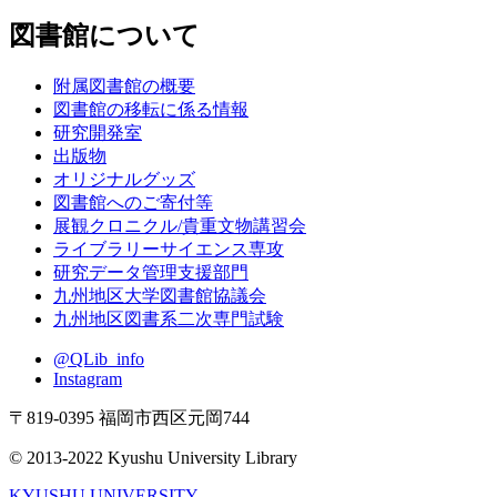
図書館について
附属図書館の概要
図書館の移転に係る情報
研究開発室
出版物
オリジナルグッズ
図書館へのご寄付等
展観クロニクル/貴重文物講習会
ライブラリーサイエンス専攻
研究データ管理支援部門
九州地区大学図書館協議会
九州地区図書系二次専門試験
@QLib_info
Instagram
〒819-0395 福岡市西区元岡744
© 2013-2022 Kyushu University Library
KYUSHU UNIVERSITY