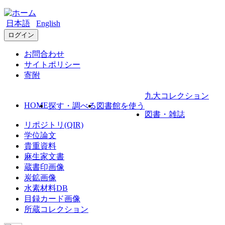
日本語
English
ログイン
お問合わせ
サイトポリシー
寄附
九大コレクション
HOME
探す・調べる
図書館を使う
図書・雑誌
リポジトリ(QIR)
学位論文
貴重資料
麻生家文書
蔵書印画像
炭鉱画像
水素材料DB
目録カード画像
所蔵コレクション