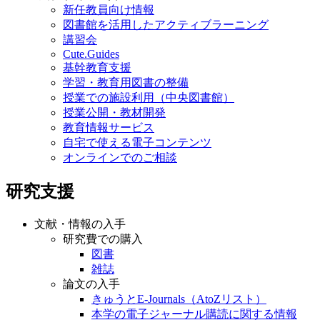
新任教員向け情報
図書館を活用したアクティブラーニング
講習会
Cute.Guides
基幹教育支援
学習・教育用図書の整備
授業での施設利用（中央図書館）
授業公開・教材開発
教育情報サービス
自宅で使える電子コンテンツ
オンラインでのご相談
研究支援
文献・情報の入手
研究費での購入
図書
雑誌
論文の入手
きゅうとE-Journals（AtoZリスト）
本学の電子ジャーナル購読に関する情報