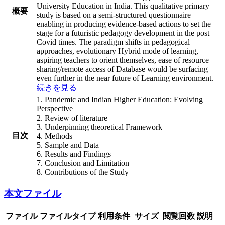
University Education in India. This qualitative primary
概要
study is based on a semi-structured questionnaire
enabling in producing evidence-based actions to set the
stage for a futuristic pedagogy development in the post
Covid times. The paradigm shifts in pedagogical
approaches, evolutionary Hybrid mode of learning,
aspiring teachers to orient themselves, ease of resource
sharing/remote access of Database would be surfacing
even further in the near future of Learning environment.
続きを見る
1. Pandemic and Indian Higher Education: Evolving
Perspective
2. Review of literature
3. Underpinning theoretical Framework
目次
4. Methods
5. Sample and Data
6. Results and Findings
7. Conclusion and Limitation
8. Contributions of the Study
本文ファイル
ファイル
ファイルタイプ
利用条件
サイズ
閲覧回数
説明