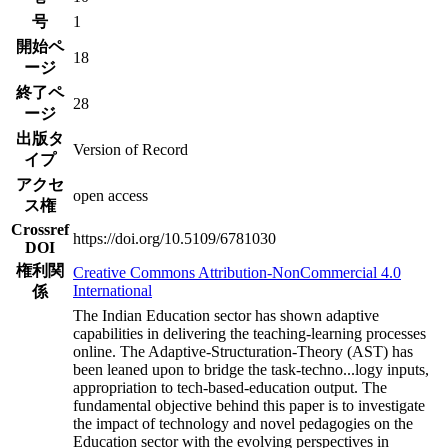
号
1
開始ペ
18
ージ
終了ペ
28
ージ
出版タ
Version of Record
イプ
アクセ
open access
ス権
Crossref
https://doi.org/10.5109/6781030
DOI
権利関
Creative Commons Attribution-NonCommercial 4.0
International
係
The Indian Education sector has shown adaptive
capabilities in delivering the teaching-learning processes
online. The Adaptive-Structuration-Theory (AST) has
been leaned upon to bridge the task-techno
...
logy inputs,
appropriation to tech-based-education output. The
fundamental objective behind this paper is to investigate
the impact of technology and novel pedagogies on the
Education sector with the evolving perspectives in