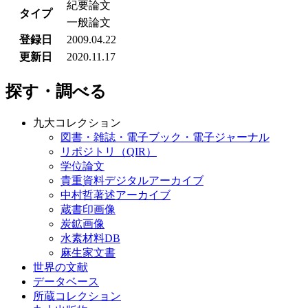
紀要論文
タイプ
一般論文
登録日
2009.04.22
更新日
2020.11.17
探す・調べる
九大コレクション
図書・雑誌・電子ブック・電子ジャーナル
リポジトリ（QIR）
学位論文
貴重資料デジタルアーカイブ
中村哲著述アーカイブ
蔵書印画像
炭鉱画像
水素材料DB
麻生家文書
世界の文献
データベース
所蔵コレクション