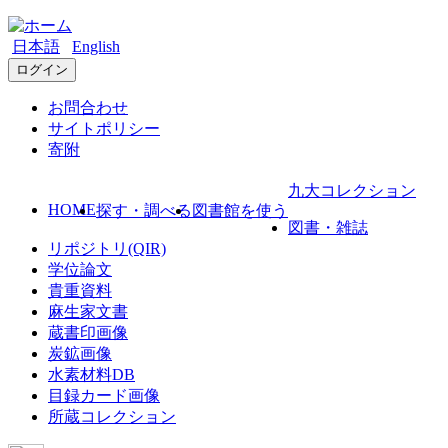
日本語
English
ログイン
お問合わせ
サイトポリシー
寄附
九大コレクション
HOME
探す・調べる
図書館を使う
図書・雑誌
リポジトリ(QIR)
学位論文
貴重資料
麻生家文書
蔵書印画像
炭鉱画像
水素材料DB
目録カード画像
所蔵コレクション