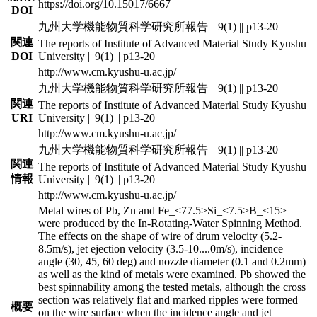
https://doi.org/10.15017/6667
DOI
九州大学機能物質科学研究所報告 || 9(1) || p13-20
関連
The reports of Institute of Advanced Material Study Kyushu
DOI
University || 9(1) || p13-20
http://www.cm.kyushu-u.ac.jp/
九州大学機能物質科学研究所報告 || 9(1) || p13-20
関連
The reports of Institute of Advanced Material Study Kyushu
URI
University || 9(1) || p13-20
http://www.cm.kyushu-u.ac.jp/
九州大学機能物質科学研究所報告 || 9(1) || p13-20
関連
The reports of Institute of Advanced Material Study Kyushu
情報
University || 9(1) || p13-20
http://www.cm.kyushu-u.ac.jp/
Metal wires of Pb, Zn and Fe_<77.5>Si_<7.5>B_<15>
were produced by the In-Rotating-Water Spinning Method.
The effects on the shape of wire of drum velocity (5.2-
8.5m/s), jet ejection velocity (3.5-10.
...
0m/s), incidence
angle (30, 45, 60 deg) and nozzle diameter (0.1 and 0.2mm)
as well as the kind of metals were examined. Pb showed the
best spinnability among the tested metals, although the cross
section was relatively flat and marked ripples were formed
概要
on the wire surface when the incidence angle and jet