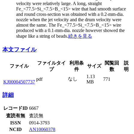
velocity were relatively large. A long, straight
Fe_<77.5>Si_<7.5>B_<15> wire that had smooth surface
and round cross-section was obtained with a 0.2-mm-dia.
nozzle when the jet velocity and the drum velocity were
almost the same. The Fe_<77.5>Si_<7.5>B_<15> wire
produced with a 0.1-mm-dia. nozzle however showed the
shape like a string of beads.
続きを見る
本文ファイル
ファイルタイ
利用条
閲覧回
説
ファイル
サイズ
プ
件
数
明
1.13
なし
pdf
771
KJ00004507737
MB
詳細
レコードID
6667
査読有無
査読無
ISSN
0914-3793
NCID
AN10060378