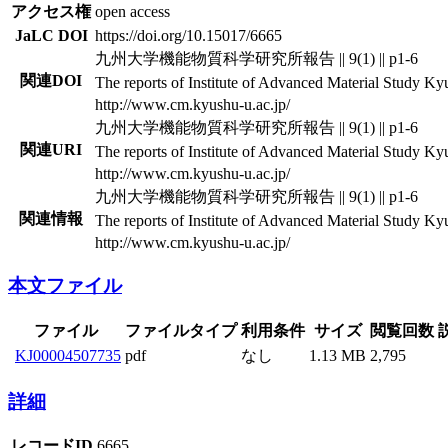
アクセス権
open access
JaLC DOI
https://doi.org/10.15017/6665
九州大学機能物質科学研究所報告 || 9(1) || p1-6
関連DOI
The reports of Institute of Advanced Material Study Kyus
http://www.cm.kyushu-u.ac.jp/
九州大学機能物質科学研究所報告 || 9(1) || p1-6
関連URI
The reports of Institute of Advanced Material Study Kyus
http://www.cm.kyushu-u.ac.jp/
九州大学機能物質科学研究所報告 || 9(1) || p1-6
関連情報
The reports of Institute of Advanced Material Study Kyus
http://www.cm.kyushu-u.ac.jp/
本文ファイル
ファイル
ファイルタイプ
利用条件
サイズ
閲覧回数
KJ00004507735
pdf
なし
1.13 MB
2,795
詳細
レコードID
6665