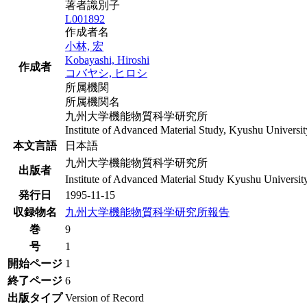
著者識別子
L001892
作成者名
小林, 宏
Kobayashi, Hiroshi
作成者
コバヤシ, ヒロシ
所属機関
所属機関名
九州大学機能物質科学研究所
Institute of Advanced Material Study, Kyushu Universit
本文言語
日本語
九州大学機能物質科学研究所
出版者
Institute of Advanced Material Study Kyushu Universit
発行日
1995-11-15
収録物名
九州大学機能物質科学研究所報告
巻
9
号
1
開始ページ
1
終了ページ
6
出版タイプ
Version of Record