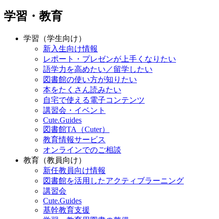
学習・教育
学習（学生向け）
新入生向け情報
レポート・プレゼンが上手くなりたい
語学力を高めたい／留学したい
図書館の使い方が知りたい
本をたくさん読みたい
自宅で使える電子コンテンツ
講習会・イベント
Cute.Guides
図書館TA（Cuter）
教育情報サービス
オンラインでのご相談
教育（教員向け）
新任教員向け情報
図書館を活用したアクティブラーニング
講習会
Cute.Guides
基幹教育支援