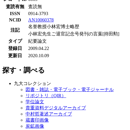
査読有無
査読無
ISSN
0914-3793
NCID
AN10060378
名誉教授小林宏博士略歴
注記
小林宏先生ご退官記念号発刊の言葉[持田勲]
タイプ
紀要論文
登録日
2009.04.22
更新日
2020.10.09
探す・調べる
九大コレクション
図書・雑誌・電子ブック・電子ジャーナル
リポジトリ（QIR）
学位論文
貴重資料デジタルアーカイブ
中村哲著述アーカイブ
蔵書印画像
炭鉱画像