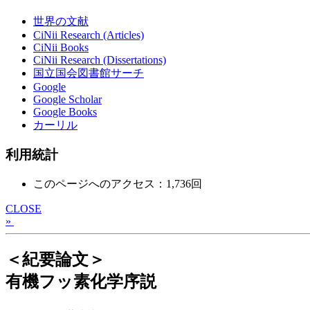
世界の文献
CiNii Research (Articles)
CiNii Books
CiNii Research (Dissertations)
国立国会図書館サーチ
Google
Google Scholar
Google Books
カーリル
利用統計
このページへのアクセス：1,736回
CLOSE
»
＜紀要論文＞
有機フッ素化学序説