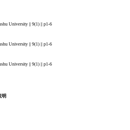
hu University || 9(1) || p1-6
hu University || 9(1) || p1-6
hu University || 9(1) || p1-6
説明