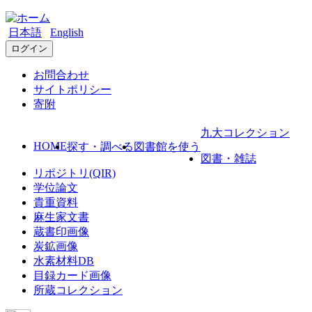
日本語
English
ログイン
お問合わせ
サイトポリシー
寄附
九大コレクション
HOME
探す・調べる
図書館を使う
図書・雑誌
リポジトリ(QIR)
学位論文
貴重資料
麻生家文書
蔵書印画像
炭鉱画像
水素材料DB
目録カード画像
所蔵コレクション