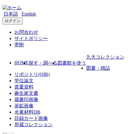
日本語
English
ログイン
お問合わせ
サイトポリシー
寄附
九大コレクション
HOME
探す・調べる
図書館を使う
図書・雑誌
リポジトリ(QIR)
学位論文
貴重資料
麻生家文書
蔵書印画像
炭鉱画像
水素材料DB
目録カード画像
所蔵コレクション