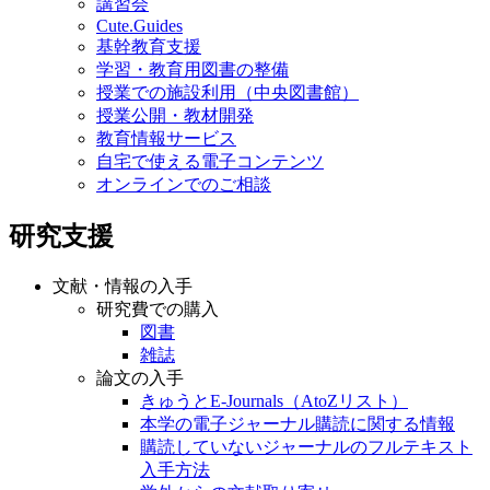
講習会
Cute.Guides
基幹教育支援
学習・教育用図書の整備
授業での施設利用（中央図書館）
授業公開・教材開発
教育情報サービス
自宅で使える電子コンテンツ
オンラインでのご相談
研究支援
文献・情報の入手
研究費での購入
図書
雑誌
論文の入手
きゅうとE-Journals（AtoZリスト）
本学の電子ジャーナル購読に関する情報
購読していないジャーナルのフルテキスト
入手方法