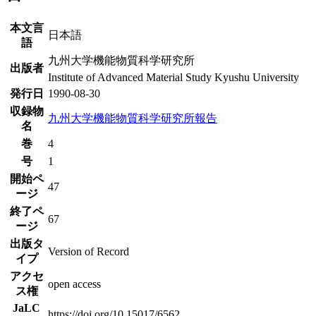
本文言
日本語
語
九州大学機能物質科学研究所
出版者
Institute of Advanced Material Study Kyushu University
発行日
1990-08-30
収録物
九州大学機能物質科学研究所報告
名
巻
4
号
1
開始ペ
47
ージ
終了ペ
67
ージ
出版タ
Version of Record
イプ
アクセ
open access
ス権
JaLC
https://doi.org/10.15017/6562