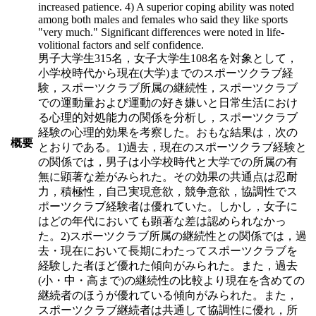
increased patience. 4) A superior coping ability was noted
among both males and females who said they like sports
"very much." Significant differences were noted in life-
volitional factors and self confidence.
男子大学生315名，女子大学生108名を対象として，
小学校時代から現在(大学)までのスポーツクラブ経
験，スポーツクラブ所属の継続性，スポーツクラブ
での運動量および運動の好き嫌いと日常生活におけ
る心理的対処能力の関係を分析し，スポーツクラブ
経験の心理的効果を考察した。おもな結果は，次の
概要
とおりである。1)過去，現在のスポーツクラブ経験と
の関係では，男子は小学校時代と大学での所属の有
無に顕著な差がみられた。その効果の共通点は忍耐
力，積極性，自己実現意欲，競争意欲，協調性でス
ポーツクラブ経験者は優れていた。しかし，女子に
はどの年代においても顕著な差は認められなかっ
た。2)スポーツクラブ所属の継続性との関係では，過
去・現在において長期にわたってスポーツクラブを
経験した者ほど優れた傾向がみられた。また，過去
(小・中・高まで)の継続性の比較より現在を含めての
継続者のほうが優れている傾向がみられた。また，
スポーツクラブ継続者は共通して協調性に優れ，所