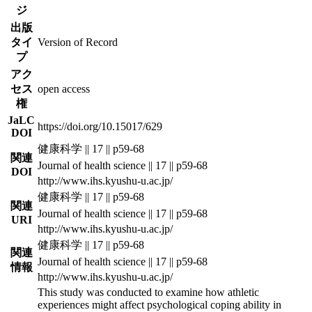
ジ
出版
タイ
Version of Record
プ
アク
セス
open access
権
JaLC
https://doi.org/10.15017/629
DOI
健康科学 || 17 || p59-68
関連
Journal of health science || 17 || p59-68
DOI
http://www.ihs.kyushu-u.ac.jp/
健康科学 || 17 || p59-68
関連
Journal of health science || 17 || p59-68
URI
http://www.ihs.kyushu-u.ac.jp/
健康科学 || 17 || p59-68
関連
Journal of health science || 17 || p59-68
情報
http://www.ihs.kyushu-u.ac.jp/
This study was conducted to examine how athletic
experiences might affect psychological coping ability in