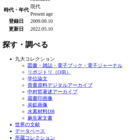
現代
時代・年代
Present age
登録日
2009.09.10
更新日
2022.05.10
探す・調べる
九大コレクション
図書・雑誌・電子ブック・電子ジャーナル
リポジトリ（QIR）
学位論文
貴重資料デジタルアーカイブ
中村哲著述アーカイブ
蔵書印画像
炭鉱画像
水素材料DB
麻生家文書
世界の文献
データベース
所蔵コレクション