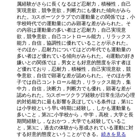
属経験がさらに長くなるほど忍耐力，積極性，自己
実現意欲，競争意欲，判断力にも優れた傾向がみら
れた。3)スポーツクラブでの運動量との関係では，小
学校時代での運動量にのみ顕著な差がみられた。そ
の内容は運動量の多い者ほど忍耐力，自己実現意
欲，競争意欲，自己コントロール能力，リラックス
能力，自信，協調性に優れていることが示された。
そのほか，忍耐力についてはどの年代でも運動量の
多い者ほど優れている傾向がみられた。4)運動の好き
嫌いとの関係では，男女とも好意的態度を示す者ほ
ど優れており，忍耐力，積極性，自己実現意欲，競
争意欲，自信で顕著な差が認められた。そのほか男
子では自己コントロール能力，リラックス能力，集
中力，自信，決断力，判断力でも優れ，顕著な差が
認められた。5)スポーツクラブ経験が日常生活の心理
的対処能力に最も影響を及ぼしている条件は，第1に
は小学校という早い時期に経験し，しかも運動量も
多いこと，第2に小学校から，中学，高校，大学と長
期間経験し，なおかつ，大学でも経験しているこ
と，第3に，過去の体験から形成されている運動に対
する好意的態度ということができる。
続きを見る