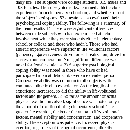
daily life. The subjects were college students, 315 males and
108 females. The survey items de
...
termined athletic club
experiences from elementary school on, and whether or not
the subject liked sports. 52 questions also evaluated their
psychological coping ability. The following is a summary of
the main results. 1) There were significant differences
between male subjects who had experienced athletic
involvement while they were students either in elementary
school or college and those who hadn't. Those who had
athletic experience were superior in life-volitional factors
(patience, aggressiveness, drive for self-realization, drive for
success) and cooperation. No significant difference was
noted for female students. 2) A superior psychological
coping ability was noted in those who have or had
participated in an athletic club over an extended period.
Cooperative ability was common to all subjects with
continued athletic club experience. As the length of the
experience increased, so did the ability in life-volitional
factors and judgement. 3) So far as the amount of actual
physical exertion involved, significance was noted only in
the amount of exertion during elementary school. The
greater the exertion, the better the rating in life- volitional
factors, mental stability and concentration, and cooperative
ability. The exception was patience. Increased physical
exertion, regardless of the age of occurrence, directly