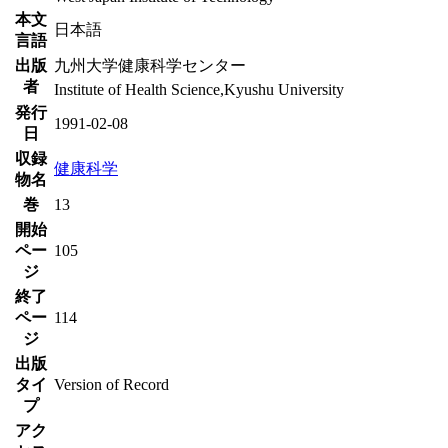
本文
日本語
言語
出版
九州大学健康科学センター
者
Institute of Health Science,Kyushu University
発行
1991-02-08
日
収録
健康科学
物名
巻
13
開始
ペー
105
ジ
終了
ペー
114
ジ
出版
タイ
Version of Record
プ
アク