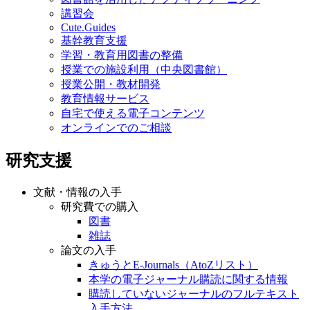
講習会
Cute.Guides
基幹教育支援
学習・教育用図書の整備
授業での施設利用（中央図書館）
授業公開・教材開発
教育情報サービス
自宅で使える電子コンテンツ
オンラインでのご相談
研究支援
文献・情報の入手
研究費での購入
図書
雑誌
論文の入手
きゅうとE-Journals（AtoZリスト）
本学の電子ジャーナル購読に関する情報
購読していないジャーナルのフルテキスト
入手方法