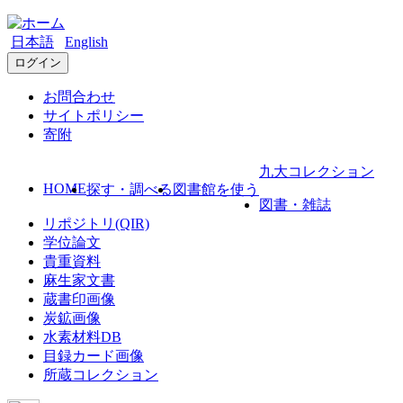
日本語
English
ログイン
お問合わせ
サイトポリシー
寄附
九大コレクション
HOME
探す・調べる
図書館を使う
図書・雑誌
リポジトリ(QIR)
学位論文
貴重資料
麻生家文書
蔵書印画像
炭鉱画像
水素材料DB
目録カード画像
所蔵コレクション