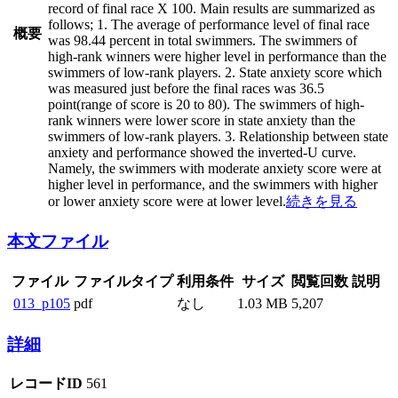
record of final race X 100. Main results are summarized as
follows; 1. The average of performance level of final race
概要
was 98.44 percent in total swimmers. The swimmers of
high-rank winners were higher level in performance than the
swimmers of low-rank players. 2. State anxiety score which
was measured just before the final races was 36.5
point(range of score is 20 to 80). The swimmers of high-
rank winners were lower score in state anxiety than the
swimmers of low-rank players. 3. Relationship between state
anxiety and performance showed the inverted-U curve.
Namely, the swimmers with moderate anxiety score were at
higher level in performance, and the swimmers with higher
or lower anxiety score were at lower level.
続きを見る
本文ファイル
ファイル
ファイルタイプ
利用条件
サイズ
閲覧回数
説明
013_p105
pdf
なし
1.03 MB
5,207
詳細
レコードID
561