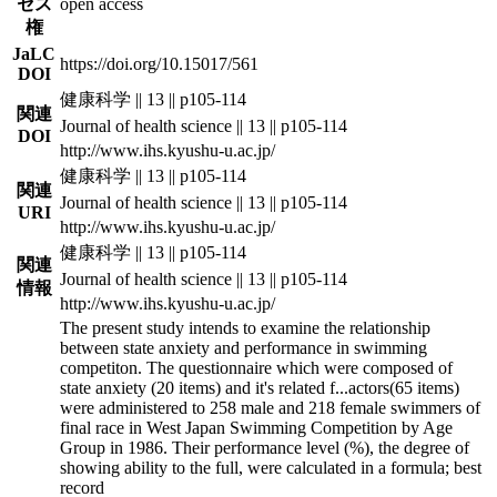
セス
open access
権
JaLC
https://doi.org/10.15017/561
DOI
健康科学 || 13 || p105-114
関連
Journal of health science || 13 || p105-114
DOI
http://www.ihs.kyushu-u.ac.jp/
健康科学 || 13 || p105-114
関連
Journal of health science || 13 || p105-114
URI
http://www.ihs.kyushu-u.ac.jp/
健康科学 || 13 || p105-114
関連
Journal of health science || 13 || p105-114
情報
http://www.ihs.kyushu-u.ac.jp/
The present study intends to examine the relationship
between state anxiety and performance in swimming
competiton. The questionnaire which were composed of
state anxiety (20 items) and it's related f
...
actors(65 items)
were administered to 258 male and 218 female swimmers of
final race in West Japan Swimming Competition by Age
Group in 1986. Their performance level (%), the degree of
showing ability to the full, were calculated in a formula; best
record