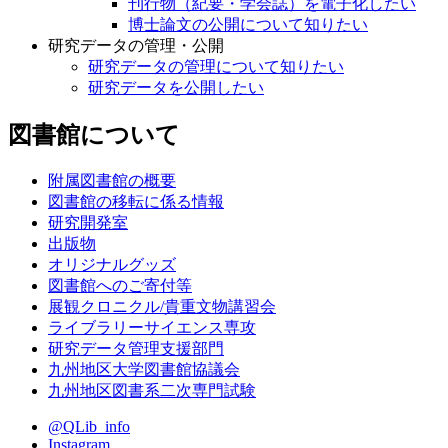
刊行物（紀要・学会誌）を電子化したい
博士論文の公開について知りたい
研究データの管理・公開
研究データの管理について知りたい
研究データを公開したい
図書館について
附属図書館の概要
図書館の移転に係る情報
研究開発室
出版物
オリジナルグッズ
図書館へのご寄付等
展観クロニクル/貴重文物講習会
ライブラリーサイエンス専攻
研究データ管理支援部門
九州地区大学図書館協議会
九州地区図書系二次専門試験
@QLib_info
Instagram