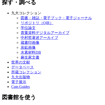
探す・調べる
九大コレクション
図書・雑誌・電子ブック・電子ジャーナル
リポジトリ（QIR）
学位論文
貴重資料デジタルアーカイブ
中村哲著述アーカイブ
蔵書印画像
炭鉱画像
水素材料DB
麻生家文書
世界の文献
データベース
所蔵コレクション
九大出版物
電子展示
Cute.Guides
図書館を使う