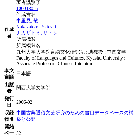
著者識別子
100018055
作成者名
中里見, 敬
Nakazatomi, Satoshi
作成
ナカザトミ, サトシ
者
所属機関
所属機関名
九州大学大学院言語文化研究院 : 助教授 : 中国文学
Faculty of Languages and Cultures, Kyushu University :
Associate Professor : Chinese Literature
本文
日本語
言語
出版
関西大学文学部
者
発行
2006-02
日
収録
中国古典通俗文芸研究のための書目データベースの構
物名
築と公開
開始
ペー
32