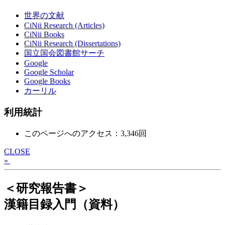
世界の文献
CiNii Research (Articles)
CiNii Books
CiNii Research (Dissertations)
国立国会図書館サーチ
Google
Google Scholar
Google Books
カーリル
利用統計
このページへのアクセス：3,346回
CLOSE
»
＜研究報告書＞
漢籍目録入門（資料）