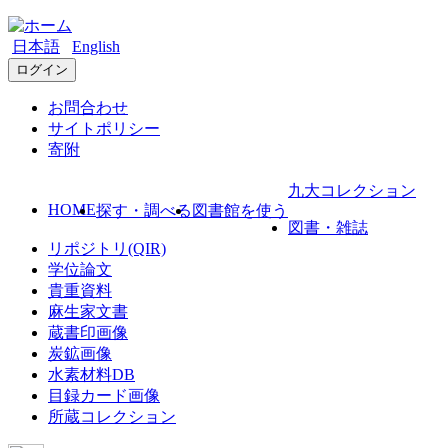
日本語
English
ログイン
お問合わせ
サイトポリシー
寄附
九大コレクション
HOME
探す・調べる
図書館を使う
図書・雑誌
リポジトリ(QIR)
学位論文
貴重資料
麻生家文書
蔵書印画像
炭鉱画像
水素材料DB
目録カード画像
所蔵コレクション