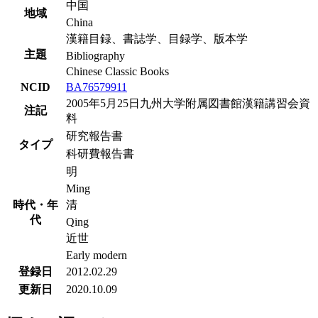
中国
地域
China
漢籍目録、書誌学、目録学、版本学
主題
Bibliography
Chinese Classic Books
NCID
BA76579911
2005年5月25日九州大学附属図書館漢籍講習会資
注記
料
研究報告書
タイプ
科研費報告書
明
Ming
時代・年
清
代
Qing
近世
Early modern
登録日
2012.02.29
更新日
2020.10.09