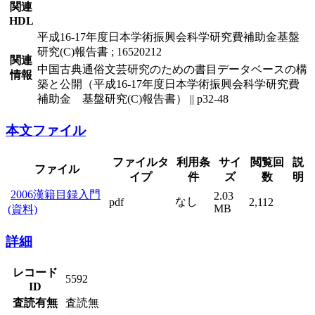
関連
HDL
平成16-17年度日本学術振興会科学研究費補助金基盤
研究(C)報告書 ; 16520212
関連
中国古典通俗文芸研究のための書目データベースの構
情報
築と公開（平成16-17年度日本学術振興会科学研究費
補助金 基盤研究(C)報告書） || p32-48
本文ファイル
ファイルタ
利用条
サイ
閲覧回
説
ファイル
イプ
件
ズ
数
明
2006漢籍目録入門
2.03
なし
pdf
2,112
MB
(資料)
詳細
レコード
5592
ID
査読有無
査読無