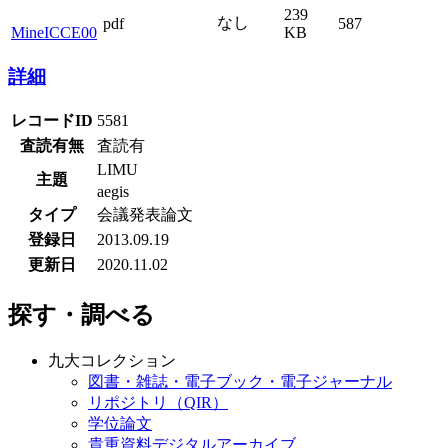
239
なし
pdf
587
MineICCE00
KB
詳細
レコードID
5581
査読有無
査読有
LIMU
主題
aegis
タイプ
会議発表論文
登録日
2013.09.19
更新日
2020.11.02
探す・調べる
九大コレクション
図書・雑誌・電子ブック・電子ジャーナル
リポジトリ（QIR）
学位論文
貴重資料デジタルアーカイブ