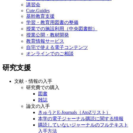
講習会
Cute.Guides
基幹教育支援
学習・教育用図書の整備
授業での施設利用（中央図書館）
授業公開・教材開発
教育情報サービス
自宅で使える電子コンテンツ
オンラインでのご相談
研究支援
文献・情報の入手
研究費での購入
図書
雑誌
論文の入手
きゅうとE-Journals（AtoZリスト）
本学の電子ジャーナル購読に関する情報
購読していないジャーナルのフルテキスト
入手方法