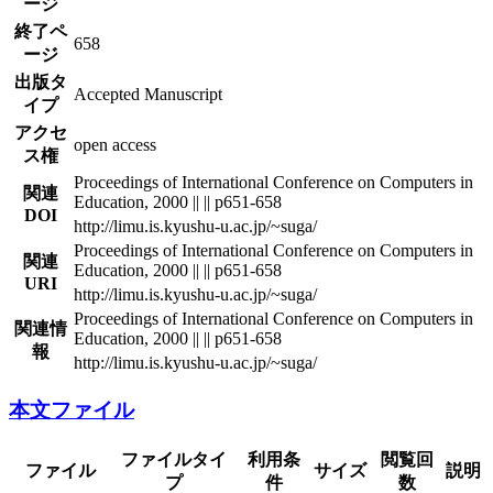
ージ
終了ペ
658
ージ
出版タ
Accepted Manuscript
イプ
アクセ
open access
ス権
Proceedings of International Conference on Computers in
関連
Education, 2000 || || p651-658
DOI
http://limu.is.kyushu-u.ac.jp/~suga/
Proceedings of International Conference on Computers in
関連
Education, 2000 || || p651-658
URI
http://limu.is.kyushu-u.ac.jp/~suga/
Proceedings of International Conference on Computers in
関連情
Education, 2000 || || p651-658
報
http://limu.is.kyushu-u.ac.jp/~suga/
本文ファイル
ファイルタイ
利用条
閲覧回
ファイル
サイズ
説明
プ
件
数