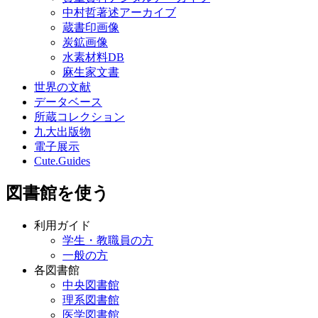
中村哲著述アーカイブ
蔵書印画像
炭鉱画像
水素材料DB
麻生家文書
世界の文献
データベース
所蔵コレクション
九大出版物
電子展示
Cute.Guides
図書館を使う
利用ガイド
学生・教職員の方
一般の方
各図書館
中央図書館
理系図書館
医学図書館