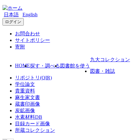
日本語
English
ログイン
お問合わせ
サイトポリシー
寄附
九大コレクション
HOME
探す・調べる
図書館を使う
図書・雑誌
リポジトリ(QIR)
学位論文
貴重資料
麻生家文書
蔵書印画像
炭鉱画像
水素材料DB
目録カード画像
所蔵コレクション