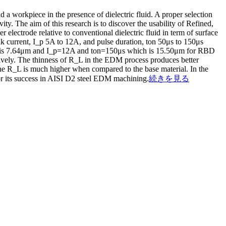
 a workpiece in the presence of dielectric fluid. A proper selection
ity. The aim of this research is to discover the usability of Refined,
lectrode relative to conventional dielectric fluid in term of surface
ak current, I_p 5A to 12A, and pulse duration, ton 50μs to 150μs
ich is 7.64μm and I_p=12A and ton=150μs which is 15.50μm for RBD
ively. The thinness of R_L in the EDM process produces better
he R_L is much higher when compared to the base material. In the
 for its success in AISI D2 steel EDM machining.
続きを見る