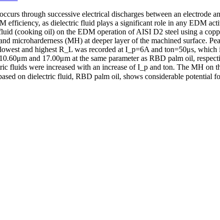
ccurs through successive electrical discharges between an electrode and
efficiency, as dielectric fluid plays a significant role in any EDM activ
id (cooking oil) on the EDM operation of AISI D2 steel using a copper e
) and microharderness (MH) at deeper layer of the machined surface. Pe
the lowest and highest R_L was recorded at I_p=6A and ton=50μs, wh
s 10.60μm and 17.00μm at the same parameter as RBD palm oil, respect
ric fluids were increased with an increase of I_p and ton. The MH on t
id based on dielectric fluid, RBD palm oil, shows considerable potential