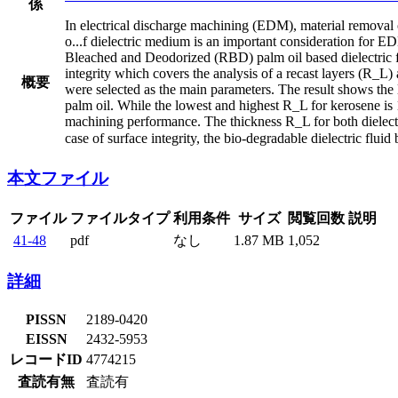
係
In electrical discharge machining (EDM), material removal o
o
...
f dielectric medium is an important consideration for EDM 
Bleached and Deodorized (RBD) palm oil based dielectric flu
integrity which covers the analysis of a recast layers (R_L
概要
were selected as the main parameters. The result shows 
palm oil. While the lowest and highest R_L for kerosene i
machining performance. The thickness R_L for both dielect
case of surface integrity, the bio-degradable dielectric flu
本文ファイル
ファイル
ファイルタイプ
利用条件
サイズ
閲覧回数
説明
41-48
pdf
なし
1.87 MB
1,052
詳細
PISSN
2189-0420
EISSN
2432-5953
レコードID
4774215
査読有無
査読有