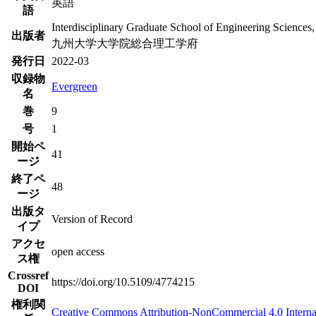
英語
語
Interdisciplinary Graduate School of Engineering Sciences
出版者
九州大学大学院総合理工学府
発行日
2022-03
収録物
Evergreen
名
巻
9
号
1
開始ペ
41
ージ
終了ペ
48
ージ
出版タ
Version of Record
イプ
アクセ
open access
ス権
Crossref
https://doi.org/10.5109/4774215
DOI
権利関
Creative Commons Attribution-NonCommercial 4.0 Interna