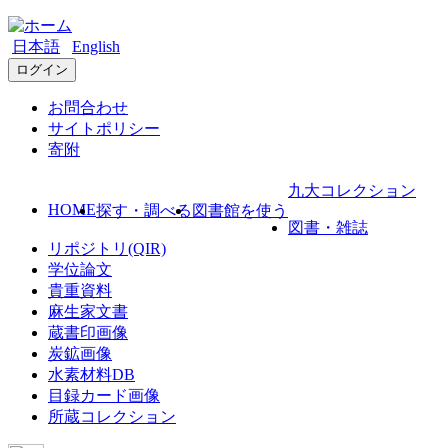
日本語
English
ログイン
お問合わせ
サイトポリシー
寄附
九大コレクション
HOME
探す・調べる
図書館を使う
図書・雑誌
リポジトリ(QIR)
学位論文
貴重資料
麻生家文書
蔵書印画像
炭鉱画像
水素材料DB
目録カード画像
所蔵コレクション