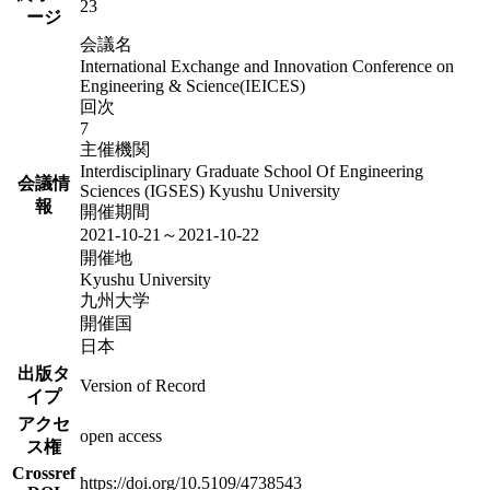
23
ージ
会議名
International Exchange and Innovation Conference on
Engineering & Science(IEICES)
回次
7
主催機関
Interdisciplinary Graduate School Of Engineering
会議情
Sciences (IGSES) Kyushu University
報
開催期間
2021-10-21～2021-10-22
開催地
Kyushu University
九州大学
開催国
日本
出版タ
Version of Record
イプ
アクセ
open access
ス権
Crossref
https://doi.org/10.5109/4738543