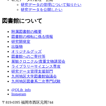
研究データの管理について知りたい
研究データを公開したい
図書館について
附属図書館の概要
図書館の移転に係る情報
研究開発室
出版物
オリジナルグッズ
図書館へのご寄付等
展観クロニクル/貴重文物講習会
ライブラリーサイエンス専攻
研究データ管理支援部門
九州地区大学図書館協議会
九州地区図書系二次専門試験
@QLib_info
Instagram
〒819-0395 福岡市西区元岡744