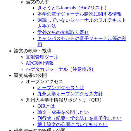
論文の入手
きゅうとE-Journals（AtoZリスト）
本学の電子ジャーナル購読に関する情報
購読していないジャーナルのフルテキスト
入手方法
学外からの文献取り寄せ
キャンパス外からの電子ジャーナル等の利
用
論文の執筆・投稿
文献管理ツール
APC割引情報
ハゲタカジャーナル（注意喚起）
研究成果の公開
オープンアクセス
オープンアクセスとは
九州大学オープンアクセス方針
九州大学学術情報リポジトリ（QIR）
QIRとは
論文・成果を公開したい
刊行物（紀要・学会誌）を電子化したい
博士論文の公開について知りたい
研究データの管理・公開