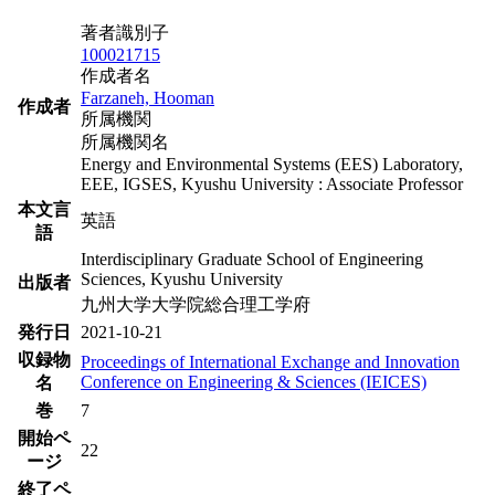
著者識別子
100021715
作成者名
Farzaneh, Hooman
作成者
所属機関
所属機関名
Energy and Environmental Systems (EES) Laboratory,
EEE, IGSES, Kyushu University : Associate Professor
本文言
英語
語
Interdisciplinary Graduate School of Engineering
Sciences, Kyushu University
出版者
九州大学大学院総合理工学府
発行日
2021-10-21
収録物
Proceedings of International Exchange and Innovation
Conference on Engineering & Sciences (IEICES)
名
巻
7
開始ペ
22
ージ
終了ペ