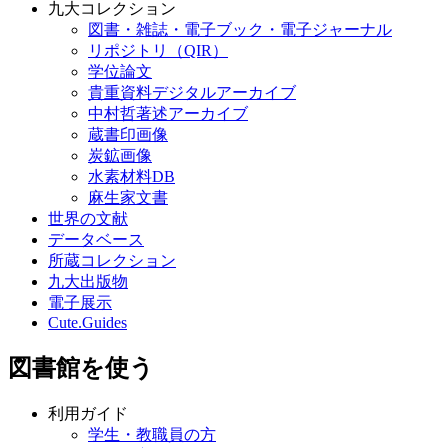
九大コレクション
図書・雑誌・電子ブック・電子ジャーナル
リポジトリ（QIR）
学位論文
貴重資料デジタルアーカイブ
中村哲著述アーカイブ
蔵書印画像
炭鉱画像
水素材料DB
麻生家文書
世界の文献
データベース
所蔵コレクション
九大出版物
電子展示
Cute.Guides
図書館を使う
利用ガイド
学生・教職員の方