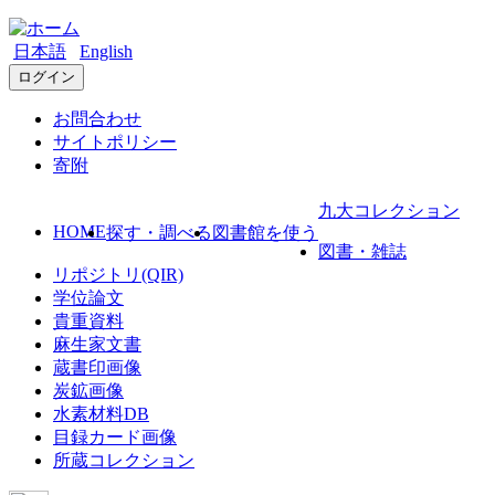
日本語
English
ログイン
お問合わせ
サイトポリシー
寄附
九大コレクション
HOME
探す・調べる
図書館を使う
図書・雑誌
リポジトリ(QIR)
学位論文
貴重資料
麻生家文書
蔵書印画像
炭鉱画像
水素材料DB
目録カード画像
所蔵コレクション