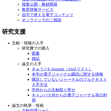
授業公開・教材開発
教育情報サービス
自宅で使える電子コンテンツ
オンラインでのご相談
研究支援
文献・情報の入手
研究費での購入
図書
雑誌
論文の入手
きゅうとE-Journals（AtoZリスト）
本学の電子ジャーナル購読に関する情報
購読していないジャーナルのフルテキスト
入手方法
学外からの文献取り寄せ
キャンパス外からの電子ジャーナル等の利
用
論文の執筆・投稿
文献管理ツール