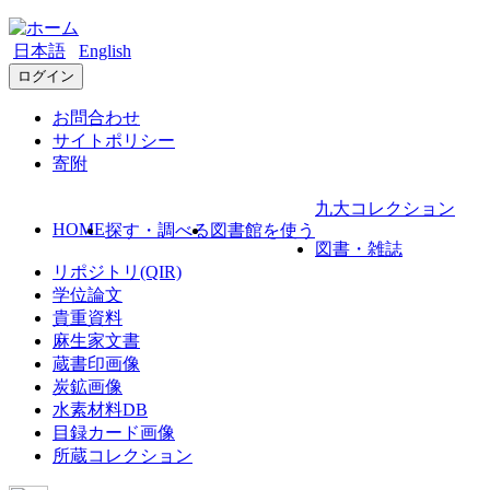
日本語
English
ログイン
お問合わせ
サイトポリシー
寄附
九大コレクション
HOME
探す・調べる
図書館を使う
図書・雑誌
リポジトリ(QIR)
学位論文
貴重資料
麻生家文書
蔵書印画像
炭鉱画像
水素材料DB
目録カード画像
所蔵コレクション