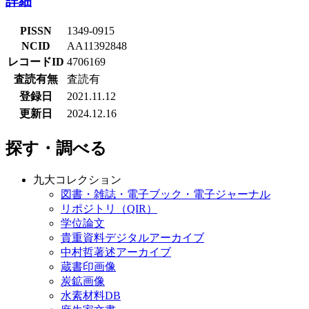
詳細
PISSN
1349-0915
NCID
AA11392848
レコードID
4706169
査読有無
査読有
登録日
2021.11.12
更新日
2024.12.16
探す・調べる
九大コレクション
図書・雑誌・電子ブック・電子ジャーナル
リポジトリ（QIR）
学位論文
貴重資料デジタルアーカイブ
中村哲著述アーカイブ
蔵書印画像
炭鉱画像
水素材料DB