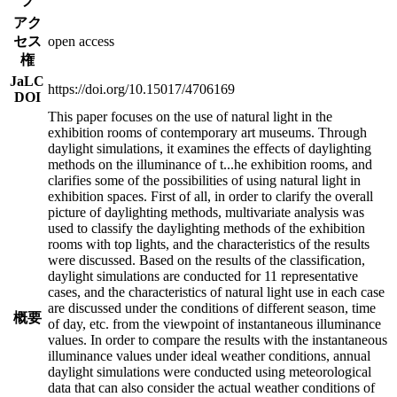
プ
アク
セス
open access
権
JaLC
https://doi.org/10.15017/4706169
DOI
This paper focuses on the use of natural light in the
exhibition rooms of contemporary art museums. Through
daylight simulations, it examines the effects of daylighting
methods on the illuminance of t
...
he exhibition rooms, and
clarifies some of the possibilities of using natural light in
exhibition spaces. First of all, in order to clarify the overall
picture of daylighting methods, multivariate analysis was
used to classify the daylighting methods of the exhibition
rooms with top lights, and the characteristics of the results
were discussed. Based on the results of the classification,
daylight simulations are conducted for 11 representative
cases, and the characteristics of natural light use in each case
are discussed under the conditions of different season, time
概要
of day, etc. from the viewpoint of instantaneous illuminance
values. In order to compare the results with the instantaneous
illuminance values under ideal weather conditions, annual
daylight simulations were conducted using meteorological
data that can also consider the actual weather conditions of