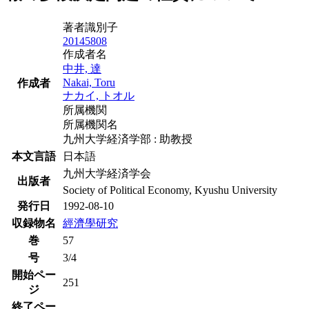
著者識別子
20145808
作成者名
中井, 達
Nakai, Toru
作成者
ナカイ, トオル
所属機関
所属機関名
九州大学経済学部 : 助教授
本文言語
日本語
九州大学経済学会
出版者
Society of Political Economy, Kyushu University
発行日
1992-08-10
収録物名
經濟學研究
巻
57
号
3/4
開始ペー
251
ジ
終了ペー