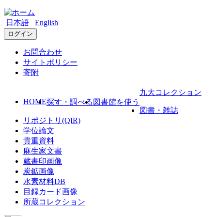
日本語
English
ログイン
お問合わせ
サイトポリシー
寄附
九大コレクション
HOME
探す・調べる
図書館を使う
図書・雑誌
リポジトリ(QIR)
学位論文
貴重資料
麻生家文書
蔵書印画像
炭鉱画像
水素材料DB
目録カード画像
所蔵コレクション