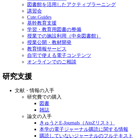
図書館を活用したアクティブラーニング
講習会
Cute.Guides
基幹教育支援
学習・教育用図書の整備
授業での施設利用（中央図書館）
授業公開・教材開発
教育情報サービス
自宅で使える電子コンテンツ
オンラインでのご相談
研究支援
文献・情報の入手
研究費での購入
図書
雑誌
論文の入手
きゅうとE-Journals（AtoZリスト）
本学の電子ジャーナル購読に関する情報
購読していないジャーナルのフルテキスト