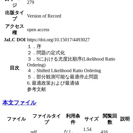
279
ジ
出版タイ
Version of Record
プ
アクセス
open access
権
JaLC DOI
https://doi.org/10.15017/4493027
１．序
２．問題の定式化
３．Sにおける尤度比順序(Likelihood Ratio
Ordering)
目次
４．Shifted Likelihood Ratio Ordering
５．部分観測可能な最適停止問題
6. 最適政策および最適値
参考文献
本文ファイル
ファイルタイ
利用条
閲覧回
ファイル
サイズ
説明
プ
件
数
1.54
なし
pdf
416