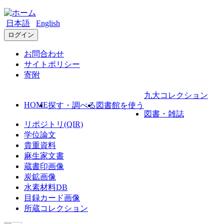
日本語
English
ログイン
お問合わせ
サイトポリシー
寄附
九大コレクション
HOME
探す・調べる
図書館を使う
図書・雑誌
リポジトリ(QIR)
学位論文
貴重資料
麻生家文書
蔵書印画像
炭鉱画像
水素材料DB
目録カード画像
所蔵コレクション