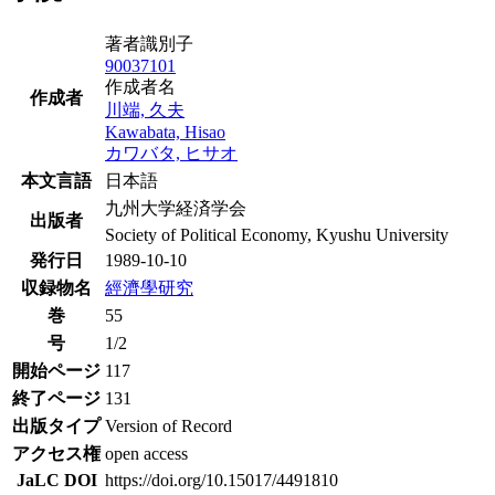
著者識別子
90037101
作成者名
作成者
川端, 久夫
Kawabata, Hisao
カワバタ, ヒサオ
本文言語
日本語
九州大学経済学会
出版者
Society of Political Economy, Kyushu University
発行日
1989-10-10
収録物名
經濟學研究
巻
55
号
1/2
開始ページ
117
終了ページ
131
出版タイプ
Version of Record
アクセス権
open access
JaLC DOI
https://doi.org/10.15017/4491810