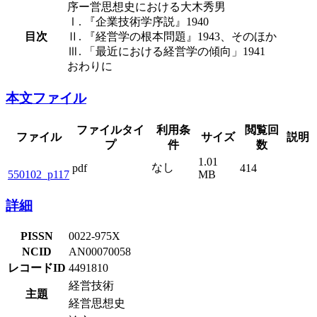
序ー営思想史における大木秀男
Ⅰ. 『企業技術学序説』1940
目次
Ⅱ. 『経営学の根本問題』1943、そのほか
Ⅲ. 「最近における経営学の傾向」1941
おわりに
本文ファイル
ファイルタイ
利用条
閲覧回
ファイル
サイズ
説明
プ
件
数
1.01
なし
pdf
414
550102_p117
MB
詳細
PISSN
0022-975X
NCID
AN00070058
レコードID
4491810
経営技術
主題
経営思想史