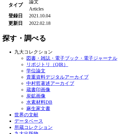
論文
タイプ
Articles
登録日
2021.10.04
更新日
2022.02.18
探す・調べる
九大コレクション
図書・雑誌・電子ブック・電子ジャーナル
リポジトリ（QIR）
学位論文
貴重資料デジタルアーカイブ
中村哲著述アーカイブ
蔵書印画像
炭鉱画像
水素材料DB
麻生家文書
世界の文献
データベース
所蔵コレクション
九大出版物