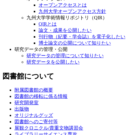
オープンアクセスとは
九州大学オープンアクセス方針
九州大学学術情報リポジトリ（QIR）
QIRとは
論文・成果を公開したい
刊行物（紀要・学会誌）を電子化したい
博士論文の公開について知りたい
研究データの管理・公開
研究データの管理について知りたい
研究データを公開したい
図書館について
附属図書館の概要
図書館の移転に係る情報
研究開発室
出版物
オリジナルグッズ
図書館へのご寄付等
展観クロニクル/貴重文物講習会
ライブラリーサイエンス専攻