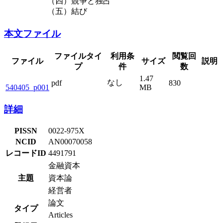
（四）競争と独占
（五）結び
本文ファイル
ファイルタイ
利用条
閲覧回
ファイル
サイズ
説明
プ
件
数
1.47
なし
pdf
830
540405_p001
MB
詳細
PISSN
0022-975X
NCID
AN00070058
レコードID
4491791
金融資本
主題
資本論
経営者
論文
タイプ
Articles