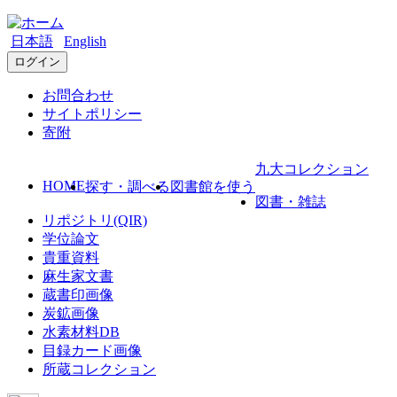
日本語
English
ログイン
お問合わせ
サイトポリシー
寄附
九大コレクション
HOME
探す・調べる
図書館を使う
図書・雑誌
リポジトリ(QIR)
学位論文
貴重資料
麻生家文書
蔵書印画像
炭鉱画像
水素材料DB
目録カード画像
所蔵コレクション