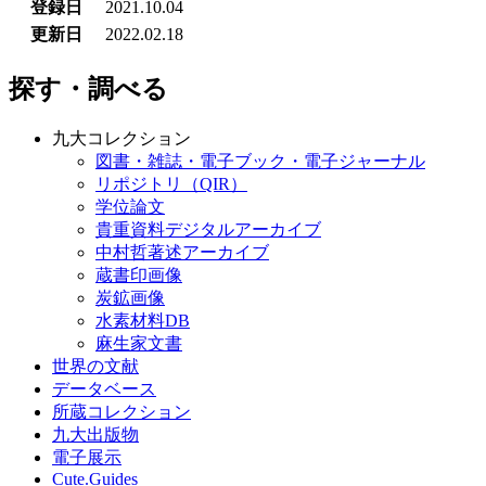
登録日
2021.10.04
更新日
2022.02.18
探す・調べる
九大コレクション
図書・雑誌・電子ブック・電子ジャーナル
リポジトリ（QIR）
学位論文
貴重資料デジタルアーカイブ
中村哲著述アーカイブ
蔵書印画像
炭鉱画像
水素材料DB
麻生家文書
世界の文献
データベース
所蔵コレクション
九大出版物
電子展示
Cute.Guides