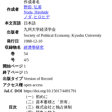
作成者名
野田, 弘英
作成者
Noda, Hirohide
ノダ, ヒロヒデ
本文言語
日本語
九州大学経済学会
出版者
Society of Political Economy, Kyushu University
発行日
1988-12-10
収録物名
經濟學研究
巻
54
号
4/5
開始ページ
1
終了ページ
15
出版タイプ
Version of Record
アクセス権
open access
JaLC DOI
https://doi.org/10.15017/4491791
（一）初めに
（二）資本蓄積と「所有」
目次
（三）株式会社と独占体制