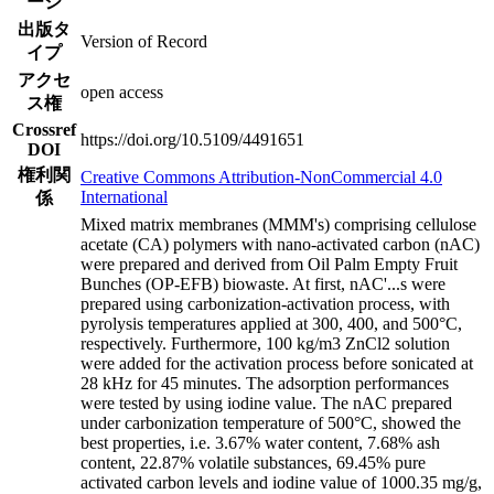
ージ
出版タ
Version of Record
イプ
アクセ
open access
ス権
Crossref
https://doi.org/10.5109/4491651
DOI
権利関
Creative Commons Attribution-NonCommercial 4.0
International
係
Mixed matrix membranes (MMM's) comprising cellulose
acetate (CA) polymers with nano-activated carbon (nAC)
were prepared and derived from Oil Palm Empty Fruit
Bunches (OP-EFB) biowaste. At first, nAC'
...
s were
prepared using carbonization-activation process, with
pyrolysis temperatures applied at 300, 400, and 500°C,
respectively. Furthermore, 100 kg/m3 ZnCl2 solution
were added for the activation process before sonicated at
28 kHz for 45 minutes. The adsorption performances
were tested by using iodine value. The nAC prepared
under carbonization temperature of 500°C, showed the
best properties, i.e. 3.67% water content, 7.68% ash
content, 22.87% volatile substances, 69.45% pure
activated carbon levels and iodine value of 1000.35 mg/g,