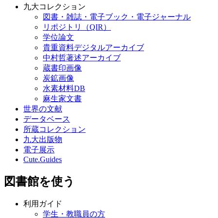
九大コレクション
図書・雑誌・電子ブック・電子ジャーナル
リポジトリ（QIR）
学位論文
貴重資料デジタルアーカイブ
中村哲著述アーカイブ
蔵書印画像
炭鉱画像
水素材料DB
麻生家文書
世界の文献
データベース
所蔵コレクション
九大出版物
電子展示
Cute.Guides
図書館を使う
利用ガイド
学生・教職員の方