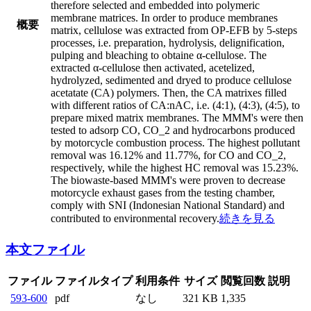
therefore selected and embedded into polymeric
membrane matrices. In order to produce membranes
概要
matrix, cellulose was extracted from OP-EFB by 5-steps
processes, i.e. preparation, hydrolysis, delignification,
pulping and bleaching to obtaine α-cellulose. The
extracted α-cellulose then activated, acetelized,
hydrolyzed, sedimented and dryed to produce cellulose
acetatate (CA) polymers. Then, the CA matrixes filled
with different ratios of CA:nAC, i.e. (4:1), (4:3), (4:5), to
prepare mixed matrix membranes. The MMM's were then
tested to adsorp CO, CO_2 and hydrocarbons produced
by motorcycle combustion process. The highest pollutant
removal was 16.12% and 11.77%, for CO and CO_2,
respectively, while the highest HC removal was 15.23%.
The biowaste-based MMM's were proven to decrease
motorcycle exhaust gases from the testing chamber,
comply with SNI (Indonesian National Standard) and
contributed to environmental recovery.
続きを見る
本文ファイル
ファイル
ファイルタイプ
利用条件
サイズ
閲覧回数
説明
593-600
pdf
なし
321 KB
1,335