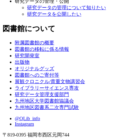
研究データの管理・公開
研究データの管理について知りたい
研究データを公開したい
図書館について
附属図書館の概要
図書館の移転に係る情報
研究開発室
出版物
オリジナルグッズ
図書館へのご寄付等
展観クロニクル/貴重文物講習会
ライブラリーサイエンス専攻
研究データ管理支援部門
九州地区大学図書館協議会
九州地区図書系二次専門試験
@QLib_info
Instagram
〒819-0395 福岡市西区元岡744