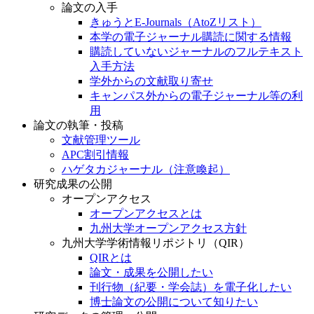
論文の入手
きゅうとE-Journals（AtoZリスト）
本学の電子ジャーナル購読に関する情報
購読していないジャーナルのフルテキスト
入手方法
学外からの文献取り寄せ
キャンパス外からの電子ジャーナル等の利
用
論文の執筆・投稿
文献管理ツール
APC割引情報
ハゲタカジャーナル（注意喚起）
研究成果の公開
オープンアクセス
オープンアクセスとは
九州大学オープンアクセス方針
九州大学学術情報リポジトリ（QIR）
QIRとは
論文・成果を公開したい
刊行物（紀要・学会誌）を電子化したい
博士論文の公開について知りたい