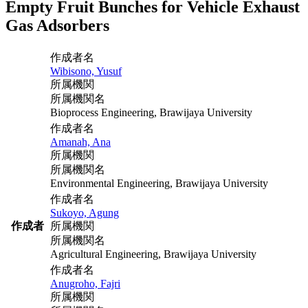
Empty Fruit Bunches for Vehicle Exhaust
Gas Adsorbers
作成者名
Wibisono, Yusuf
所属機関
所属機関名
Bioprocess Engineering, Brawijaya University
作成者名
Amanah, Ana
所属機関
所属機関名
Environmental Engineering, Brawijaya University
作成者名
Sukoyo, Agung
作成者
所属機関
所属機関名
Agricultural Engineering, Brawijaya University
作成者名
Anugroho, Fajri
所属機関