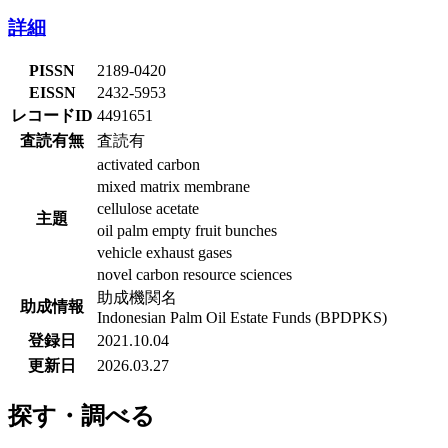
詳細
PISSN
2189-0420
EISSN
2432-5953
レコードID
4491651
査読有無
査読有
activated carbon
mixed matrix membrane
cellulose acetate
主題
oil palm empty fruit bunches
vehicle exhaust gases
novel carbon resource sciences
助成機関名
助成情報
Indonesian Palm Oil Estate Funds (BPDPKS)
登録日
2021.10.04
更新日
2026.03.27
探す・調べる