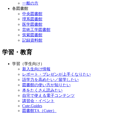
一般の方
各図書館
中央図書館
理系図書館
医学図書館
芸術工学図書館
筑紫図書館
記録資料館
学習・教育
学習（学生向け）
新入生向け情報
レポート・プレゼンが上手くなりたい
語学力を高めたい／留学したい
図書館の使い方が知りたい
本をたくさん読みたい
自宅で使える電子コンテンツ
講習会・イベント
Cute.Guides
図書館TA（Cuter）