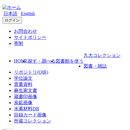
日本語
English
ログイン
お問合わせ
サイトポリシー
寄附
九大コレクション
HOME
探す・調べる
図書館を使う
図書・雑誌
リポジトリ(QIR)
学位論文
貴重資料
麻生家文書
蔵書印画像
炭鉱画像
水素材料DB
目録カード画像
所蔵コレクション