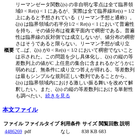
リーマンゼータ関数ζ(s) の非自明な零点は全て臨界領
域0 < Re(s) < 1 にあるが、実際は全て臨界線Re(s) = 1/2
上にあると予想されている（リーマン予想と通称）。
ζ(s) は臨界領域の右半分1/2 < Re(s) < 1 において普遍性
を持ち、その値分布は複素平面内で稠密である。普遍
性は臨界線の反対側では成立しないが、値分布の稠密
さはそうであると限らない。リーマン予想が成り立
概要
て
...
ば、ζ(s) が0 < Re(s) < 1/2 において稠密でないこと
は示された。この問題を少し具体化し、ζ(s) の縦の等
差数列上の値がC 上任意の集合に含まれるかどうかに
弱めれば、無条件に成り立つ答えが得れる。等差数列
は最もシンプルな規則正しい数列であることから、
ζ(s) は臨界領域内における激しい振る舞いを改めて解
釈したい。また、ζ(s) の縦の等差数列における単射性
も調べたい。
続きを見る
本文ファイル
ファイル
ファイルタイプ
利用条件
サイズ
閲覧回数
説明
4486269
pdf
なし
838 KB
683