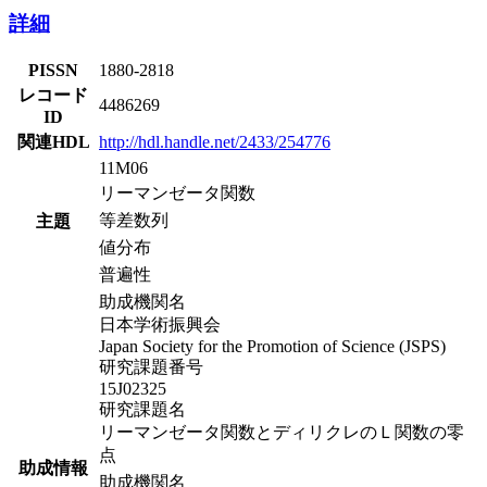
詳細
PISSN
1880-2818
レコード
4486269
ID
関連HDL
http://hdl.handle.net/2433/254776
11M06
リーマンゼータ関数
等差数列
主題
値分布
普遍性
助成機関名
日本学術振興会
Japan Society for the Promotion of Science (JSPS)
研究課題番号
15J02325
研究課題名
リーマンゼータ関数とディリクレのＬ関数の零
点
助成情報
助成機関名