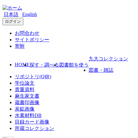
日本語
English
ログイン
お問合わせ
サイトポリシー
寄附
九大コレクション
HOME
探す・調べる
図書館を使う
図書・雑誌
リポジトリ(QIR)
学位論文
貴重資料
麻生家文書
蔵書印画像
炭鉱画像
水素材料DB
目録カード画像
所蔵コレクション