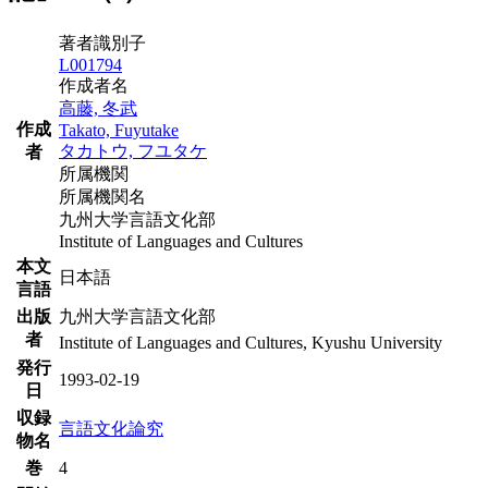
著者識別子
L001794
作成者名
高藤, 冬武
作成
Takato, Fuyutake
タカトウ, フユタケ
者
所属機関
所属機関名
九州大学言語文化部
Institute of Languages and Cultures
本文
日本語
言語
出版
九州大学言語文化部
者
Institute of Languages and Cultures, Kyushu University
発行
1993-02-19
日
収録
言語文化論究
物名
巻
4