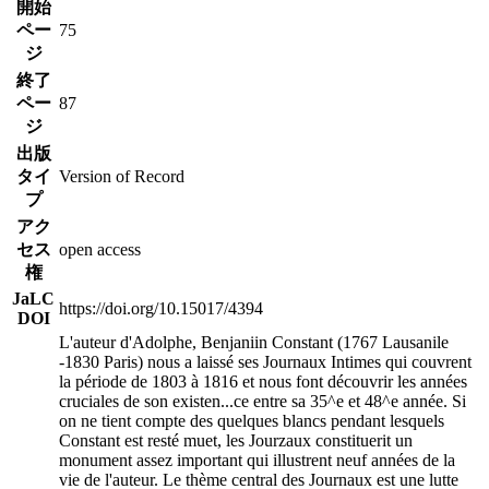
開始
ペー
75
ジ
終了
ペー
87
ジ
出版
タイ
Version of Record
プ
アク
セス
open access
権
JaLC
https://doi.org/10.15017/4394
DOI
L'auteur d'Adolphe, Benjaniin Constant (1767 Lausanile
-1830 Paris) nous a laissé ses Journaux Intimes qui couvrent
la période de 1803 à 1816 et nous font découvrir les années
cruciales de son existen
...
ce entre sa 35^e et 48^e année. Si
on ne tient compte des quelques blancs pendant lesquels
Constant est resté muet, les Jourzaux constituerit un
monument assez important qui illustrent neuf années de la
vie de l'auteur. Le thème central des Journaux est une lutte