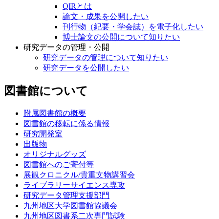
QIRとは
論文・成果を公開したい
刊行物（紀要・学会誌）を電子化したい
博士論文の公開について知りたい
研究データの管理・公開
研究データの管理について知りたい
研究データを公開したい
図書館について
附属図書館の概要
図書館の移転に係る情報
研究開発室
出版物
オリジナルグッズ
図書館へのご寄付等
展観クロニクル/貴重文物講習会
ライブラリーサイエンス専攻
研究データ管理支援部門
九州地区大学図書館協議会
九州地区図書系二次専門試験