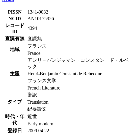
PISSN
1341-0032
NCID
AN10175926
レコード
4394
ID
査読有無
査読無
フランス
地域
France
アンリ＝バンジャマン・コンスタン・ド・ルベ
ック
主題
Henri-Benjamin Constant de Rebecque
フランス文学
French Literature
翻訳
タイプ
Translation
紀要論文
時代・年
近世
代
Early modern
登録日
2009.04.22