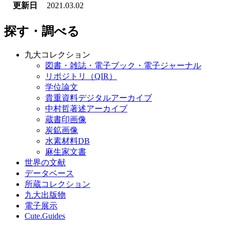
更新日
2021.03.02
探す・調べる
九大コレクション
図書・雑誌・電子ブック・電子ジャーナル
リポジトリ（QIR）
学位論文
貴重資料デジタルアーカイブ
中村哲著述アーカイブ
蔵書印画像
炭鉱画像
水素材料DB
麻生家文書
世界の文献
データベース
所蔵コレクション
九大出版物
電子展示
Cute.Guides