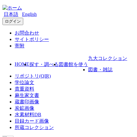
日本語
English
ログイン
お問合わせ
サイトポリシー
寄附
九大コレクション
HOME
探す・調べる
図書館を使う
図書・雑誌
リポジトリ(QIR)
学位論文
貴重資料
麻生家文書
蔵書印画像
炭鉱画像
水素材料DB
目録カード画像
所蔵コレクション