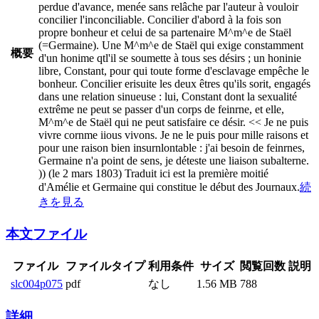
perdue d'avance, menée sans relâche par l'auteur à vouloir
concilier l'inconciliable. Concilier d'abord à la fois son
propre bonheur et celui de sa partenaire M^m^e de Staël
(=Germaine). Une M^m^e de Staël qui exige constamment
概要
d'un honime qtl'il se soumette à tous ses désirs ; un honinie
libre, Constant, pour qui toute forme d'esclavage empêche le
bonheur. Concilier erisuite les deux êtres qu'ils sorit, engagés
dans une relation sinueuse : lui, Constant dont la sexualité
extrême ne peut se passer d'un corps de feinrne, et elle,
M^m^e de Staël qui ne peut satisfaire ce désir. << Je ne puis
vivre cornme iious vivons. Je ne le puis pour mille raisons et
pour une raison bien insurnlontable : j'ai besoin de feinrnes,
Germaine n'a point de sens, je déteste une liaison subalterne.
)) (le 2 mars 1803) Traduit ici est la première moitié
d'Amélie et Germaine qui constitue le début des Journaux.
続
きを見る
本文ファイル
ファイル
ファイルタイプ
利用条件
サイズ
閲覧回数
説明
slc004p075
pdf
なし
1.56 MB
788
詳細