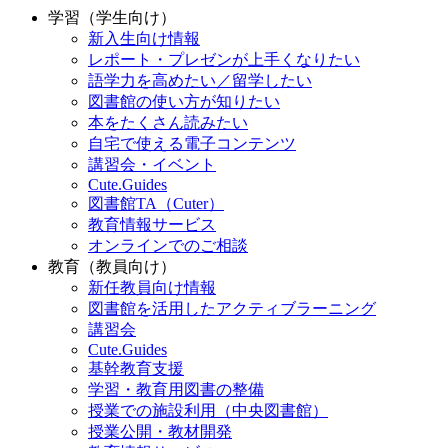
学習（学生向け）
新入生向け情報
レポート・プレゼンが上手くなりたい
語学力を高めたい／留学したい
図書館の使い方が知りたい
本をたくさん読みたい
自宅で使える電子コンテンツ
講習会・イベント
Cute.Guides
図書館TA（Cuter）
教育情報サービス
オンラインでのご相談
教育（教員向け）
新任教員向け情報
図書館を活用したアクティブラーニング
講習会
Cute.Guides
基幹教育支援
学習・教育用図書の整備
授業での施設利用（中央図書館）
授業公開・教材開発