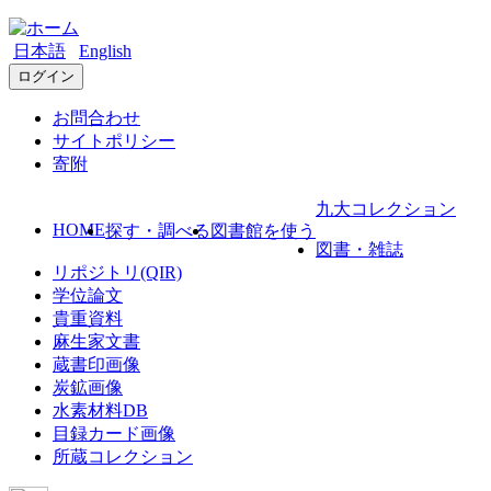
日本語
English
ログイン
お問合わせ
サイトポリシー
寄附
九大コレクション
HOME
探す・調べる
図書館を使う
図書・雑誌
リポジトリ(QIR)
学位論文
貴重資料
麻生家文書
蔵書印画像
炭鉱画像
水素材料DB
目録カード画像
所蔵コレクション