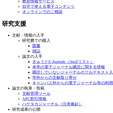
教育情報サービス
自宅で使える電子コンテンツ
オンラインでのご相談
研究支援
文献・情報の入手
研究費での購入
図書
雑誌
論文の入手
きゅうとE-Journals（AtoZリスト）
本学の電子ジャーナル購読に関する情報
購読していないジャーナルのフルテキスト入
学外からの文献取り寄せ
キャンパス外からの電子ジャーナル等の利用
論文の執筆・投稿
文献管理ツール
APC割引情報
ハゲタカジャーナル（注意喚起）
研究成果の公開