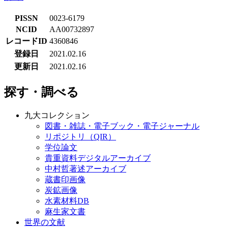
PISSN
0023-6179
NCID
AA00732897
レコードID
4360846
登録日
2021.02.16
更新日
2021.02.16
探す・調べる
九大コレクション
図書・雑誌・電子ブック・電子ジャーナル
リポジトリ（QIR）
学位論文
貴重資料デジタルアーカイブ
中村哲著述アーカイブ
蔵書印画像
炭鉱画像
水素材料DB
麻生家文書
世界の文献