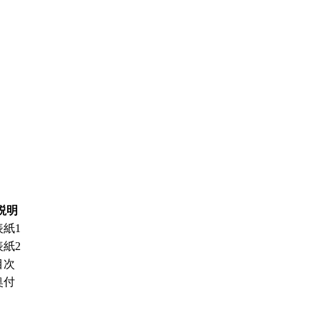
説明
表紙1
表紙2
目次
奥付