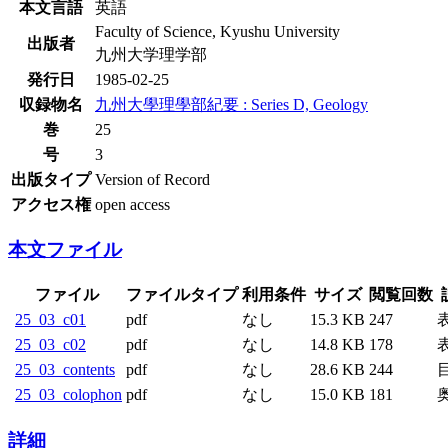
本文言語
英語
Faculty of Science, Kyushu University
出版者
九州大学理学部
発行日
1985-02-25
収録物名
九州大學理學部紀要 : Series D, Geology
巻
25
号
3
出版タイプ
Version of Record
アクセス権
open access
本文ファイル
ファイル
ファイルタイプ
利用条件
サイズ
閲覧回数
25_03_c01
pdf
なし
15.3 KB
247
25_03_c02
pdf
なし
14.8 KB
178
25_03_contents
pdf
なし
28.6 KB
244
25_03_colophon
pdf
なし
15.0 KB
181
詳細