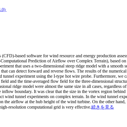
4.0)
ics (CFD)-based software for wind resource and energy production a
mputational Prediction of Airflow over Complex Terrain), based on lar
nt that uses a two-dimensional steep ridge model with a smooth surf
 that can detect forward and reverse flows. The results of the numerica
ind tunnel experiment using the I-type hot wire probe. Furthermore, we 
 field and the time-averaged flow field for the three-dimensional structu
l ridge model were almost the same size in all cases, regardless of the
 inflow boundary. It was clear that the size in the vortex region behind 
uct wind tunnel experiments on complex terrain. In the wind tunnel exper
r on the airflow at the hub height of the wind turbine. On the other hand, 
high-resolution computational grid is very effective.
続きを見る