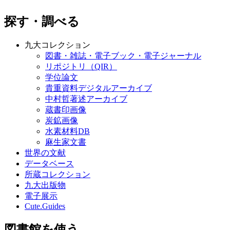
探す・調べる
九大コレクション
図書・雑誌・電子ブック・電子ジャーナル
リポジトリ（QIR）
学位論文
貴重資料デジタルアーカイブ
中村哲著述アーカイブ
蔵書印画像
炭鉱画像
水素材料DB
麻生家文書
世界の文献
データベース
所蔵コレクション
九大出版物
電子展示
Cute.Guides
図書館を使う