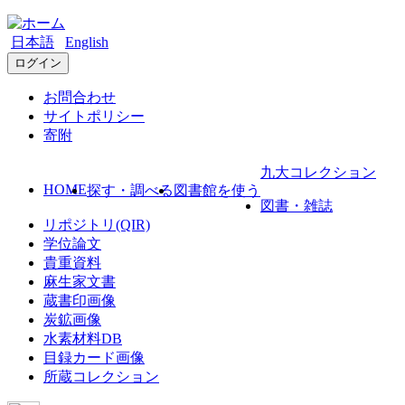
日本語
English
ログイン
お問合わせ
サイトポリシー
寄附
九大コレクション
HOME
探す・調べる
図書館を使う
図書・雑誌
リポジトリ(QIR)
学位論文
貴重資料
麻生家文書
蔵書印画像
炭鉱画像
水素材料DB
目録カード画像
所蔵コレクション