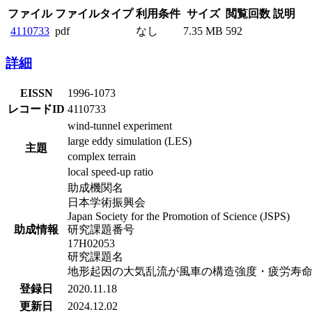
ファイル
ファイルタイプ
利用条件
サイズ
閲覧回数
説明
4110733
pdf
なし
7.35 MB
592
詳細
EISSN
1996-1073
レコードID
4110733
wind-tunnel experiment
large eddy simulation (LES)
主題
complex terrain
local speed-up ratio
助成機関名
日本学術振興会
Japan Society for the Promotion of Science (JSPS)
助成情報
研究課題番号
17H02053
研究課題名
地形起因の大気乱流が風車の構造強度・疲労寿
登録日
2020.11.18
更新日
2024.12.02