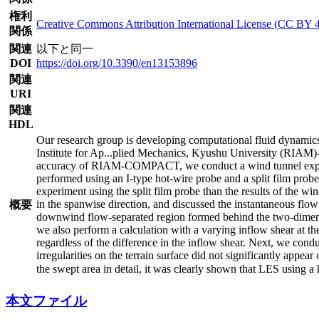
権利
Creative Commons Attribution International License (CC BY 
関係
関連
以下と同一
DOI
https://doi.org/10.3390/en13153896
関連
URI
関連
HDL
Our research group is developing computational fluid dynam
Institute for Ap
...
plied Mechanics, Kyushu University (RIAM)-Co
accuracy of RIAM-COMPACT, we conduct a wind tunnel experime
performed using an I-type hot-wire probe and a split film probe
experiment using the split film probe than the results of the w
in the spanwise direction, and discussed the instantaneous flow
概要
downwind flow-separated region formed behind the two-dimensiona
we also perform a calculation with a varying inflow shear at the
regardless of the difference in the inflow shear. Next, we cond
irregularities on the terrain surface did not significantly appea
the swept area in detail, it was clearly shown that LES using a 
本文ファイル