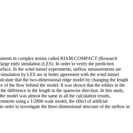
ssessments in complex terrain called RIAM-COMPACT (Research
ge eddy simulation (LES). In order to verify the prediction
ace. In the wind tunnel experiments, airflow measurements are
l simulation by LES are in better agreement with the wind tunnel
calculate that the two-dimensional ridge model by changing the length
re of the flow behind the model. It was shown that the eddies in the
 difference in the length in the spanwise direction. In this study,
the model was almost the same in all the calculation results,
iments using a 1/2800 scale model, the effect of artificial
in order to investigate the three-dimensional structure of the airflow in