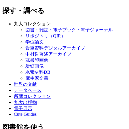
探す・調べる
九大コレクション
図書・雑誌・電子ブック・電子ジャーナル
リポジトリ（QIR）
学位論文
貴重資料デジタルアーカイブ
中村哲著述アーカイブ
蔵書印画像
炭鉱画像
水素材料DB
麻生家文書
世界の文献
データベース
所蔵コレクション
九大出版物
電子展示
Cute.Guides
図書館を使う