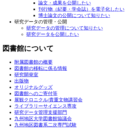
論文・成果を公開したい
刊行物（紀要・学会誌）を電子化したい
博士論文の公開について知りたい
研究データの管理・公開
研究データの管理について知りたい
研究データを公開したい
図書館について
附属図書館の概要
図書館の移転に係る情報
研究開発室
出版物
オリジナルグッズ
図書館へのご寄付等
展観クロニクル/貴重文物講習会
ライブラリーサイエンス専攻
研究データ管理支援部門
九州地区大学図書館協議会
九州地区図書系二次専門試験