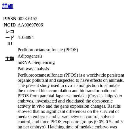
詳細
PISSN
0023-6152
NCID
AA00697606
レコ
4103894
ード
ID
Perfluorooctanesulfonate (PFOS)
Adipogenesis
主題
mRNA–Sequencing
Pathway analysis
Perfluorooctanesulfonate (PFOS) is a worldwide persistent
organic pollutant and suspected to have effects on animals.
The present study used in ovo–nanoinjection to simulate
the maternal bioaccumulation and biotransformation of
PFOS from parental Japanese medaka (Oryzias latipes) to
embryos, investigated and elucidated the obesogenic
activity in vivo and the gene expression changes. Results
showed that no significant differences on the survival of
medaka embryos and larvae between control, solvent
control, and three PFOS exposure groups (0.05, 0.5 and 5
ng per embryo). Hatching time of medaka embryo was