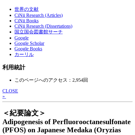
世界の文献
CiNii Research (Articles)
CiNii Books
CiNii Research (Dissertations)
国立国会図書館サーチ
Google
Google Scholar
Google Books
カーリル
利用統計
このページへのアクセス：2,954回
CLOSE
»
＜紀要論文＞
Adipogenesis of Perfluorooctanesulfonate
(PFOS) on Japanese Medaka (Oryzias