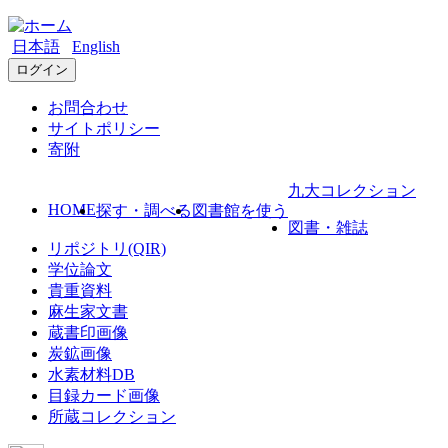
日本語
English
ログイン
お問合わせ
サイトポリシー
寄附
九大コレクション
HOME
探す・調べる
図書館を使う
図書・雑誌
リポジトリ(QIR)
学位論文
貴重資料
麻生家文書
蔵書印画像
炭鉱画像
水素材料DB
目録カード画像
所蔵コレクション