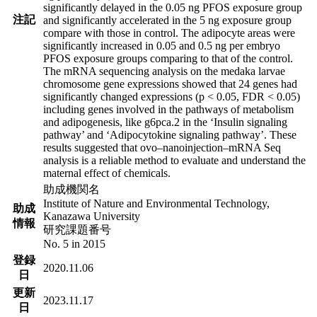
significantly delayed in the 0.05 ng PFOS exposure group
注記
and significantly accelerated in the 5 ng exposure group
compare with those in control. The adipocyte areas were
significantly increased in 0.05 and 0.5 ng per embryo
PFOS exposure groups comparing to that of the control.
The mRNA sequencing analysis on the medaka larvae
chromosome gene expressions showed that 24 genes had
significantly changed expressions (p < 0.05, FDR < 0.05)
including genes involved in the pathways of metabolism
and adipogenesis, like g6pca.2 in the ‘Insulin signaling
pathway’ and ‘Adipocytokine signaling pathway’. These
results suggested that ovo–nanoinjection–mRNA Seq
analysis is a reliable method to evaluate and understand the
maternal effect of chemicals.
助成機関名
Institute of Nature and Environmental Technology,
助成
Kanazawa University
情報
研究課題番号
No. 5 in 2015
登録
2020.11.06
日
更新
2023.11.17
日