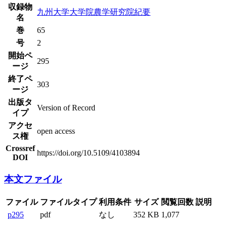
収録物
九州大学大学院農学研究院紀要
名
巻
65
号
2
開始ペ
295
ージ
終了ペ
303
ージ
出版タ
Version of Record
イプ
アクセ
open access
ス権
Crossref
https://doi.org/10.5109/4103894
DOI
本文ファイル
ファイル
ファイルタイプ
利用条件
サイズ
閲覧回数
説明
p295
pdf
なし
352 KB
1,077