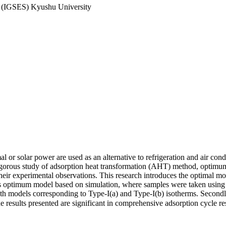
es (IGSES) Kyushu University
 or solar power are used as an alternative to refrigeration and air cond
 rigorous study of adsorption heat transformation (AHT) method, optimum
n their experimental observations. This research introduces the optimal 
optimum model based on simulation, where samples were taken using mul
th models corresponding to Type-I(a) and Type-I(b) isotherms. Secon
e results presented are significant in comprehensive adsorption cycle re