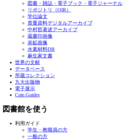
図書・雑誌・電子ブック・電子ジャーナル
リポジトリ（QIR）
学位論文
貴重資料デジタルアーカイブ
中村哲著述アーカイブ
蔵書印画像
炭鉱画像
水素材料DB
麻生家文書
世界の文献
データベース
所蔵コレクション
九大出版物
電子展示
Cute.Guides
図書館を使う
利用ガイド
学生・教職員の方
一般の方