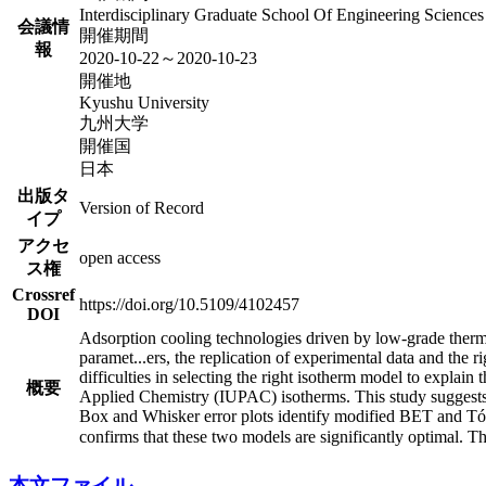
Interdisciplinary Graduate School Of Engineering Scienc
会議情
開催期間
報
2020-10-22～2020-10-23
開催地
Kyushu University
九州大学
開催国
日本
出版タ
Version of Record
イプ
アクセ
open access
ス権
Crossref
https://doi.org/10.5109/4102457
DOI
Adsorption cooling technologies driven by low-grade thermal
paramet
...
ers, the replication of experimental data and the
difficulties in selecting the right isotherm model to explai
概要
Applied Chemistry (IUPAC) isotherms. This study suggests 
Box and Whisker error plots identify modified BET and Tó
confirms that these two models are significantly optimal. Th
本文ファイル