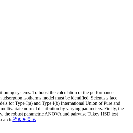
itioning systems. To boost the calculation of the performance
 adsorption isotherms model must be identified. Scientists face
models for Type-I(a) and Type-I(b) International Union of Pure and
tivariate normal distribution by varying parameters. Firstly, the
dly, the robust parametric ANOVA and pairwise Tukey HSD test
search.
続きを見る