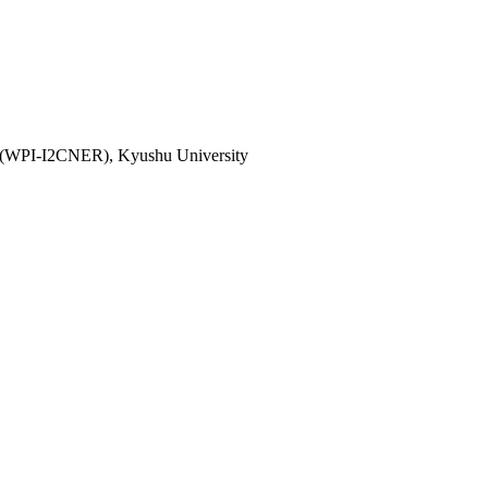
rch (WPI-I2CNER), Kyushu University