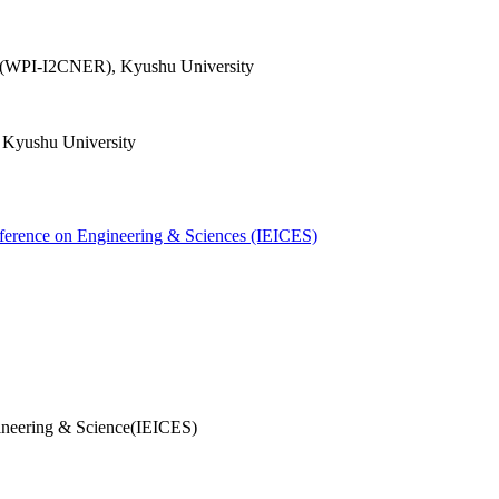
rch (WPI-I2CNER), Kyushu University
, Kyushu University
nference on Engineering & Sciences (IEICES)
ineering & Science(IEICES)