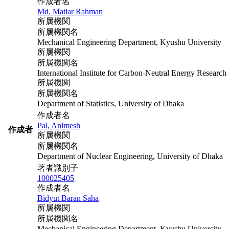
作成者名
Md. Matiar Rahman
所属機関
所属機関名
Mechanical Engineering Department, Kyushu University
所属機関
所属機関名
International Institute for Carbon-Neutral Energy Resea
所属機関
所属機関名
Department of Statistics, University of Dhaka
作成者名
Pal, Animesh
作成者
所属機関
所属機関名
Department of Nuclear Engineering, University of Dhaka
著者識別子
100025405
作成者名
Bidyut Baran Saha
所属機関
所属機関名
Mechanical Engineering Department, Kyushu University