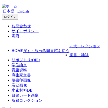
日本語
English
ログイン
お問合わせ
サイトポリシー
寄附
九大コレクション
HOME
探す・調べる
図書館を使う
図書・雑誌
リポジトリ(QIR)
学位論文
貴重資料
麻生家文書
蔵書印画像
炭鉱画像
水素材料DB
目録カード画像
所蔵コレクション