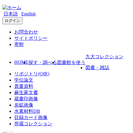
日本語
English
ログイン
お問合わせ
サイトポリシー
寄附
九大コレクション
HOME
探す・調べる
図書館を使う
図書・雑誌
リポジトリ(QIR)
学位論文
貴重資料
麻生家文書
蔵書印画像
炭鉱画像
水素材料DB
目録カード画像
所蔵コレクション