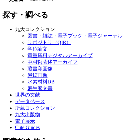
探す・調べる
九大コレクション
図書・雑誌・電子ブック・電子ジャーナル
リポジトリ（QIR）
学位論文
貴重資料デジタルアーカイブ
中村哲著述アーカイブ
蔵書印画像
炭鉱画像
水素材料DB
麻生家文書
世界の文献
データベース
所蔵コレクション
九大出版物
電子展示
Cute.Guides