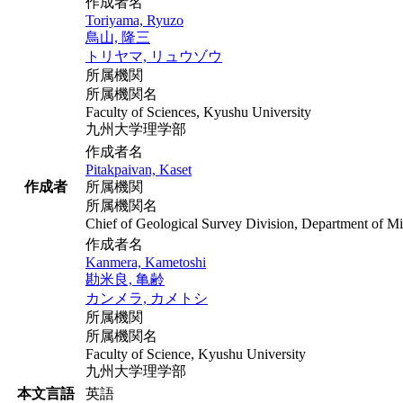
作成者名
Toriyama, Ryuzo
鳥山, 隆三
トリヤマ, リュウゾウ
所属機関
所属機関名
Faculty of Sciences, Kyushu University
九州大学理学部
作成者名
Pitakpaivan, Kaset
作成者
所属機関
所属機関名
Chief of Geological Survey Division, Department of M
作成者名
Kanmera, Kametoshi
勘米良, 亀齢
カンメラ, カメトシ
所属機関
所属機関名
Faculty of Science, Kyushu University
九州大学理学部
本文言語
英語