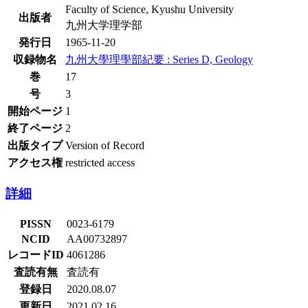
Faculty of Science, Kyushu University
出版者
九州大学理学部
発行日
1965-11-20
収録物名
九州大學理學部紀要 : Series D, Geology
巻
17
号
3
開始ページ
1
終了ページ
2
出版タイプ
Version of Record
アクセス権
restricted access
詳細
PISSN
0023-6179
NCID
AA00732897
レコードID
4061286
査読有無
査読有
登録日
2020.08.07
更新日
2021.02.16